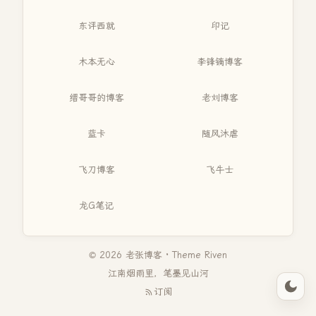
东评西就
印记
木本无心
李锋镝博客
缙哥哥的博客
老刘博客
蓝卡
随风沐虐
飞刀博客
飞牛士
龙G笔记
© 2026 老张博客 · Theme
Riven
江南烟雨里，笔墨见山河
订阅