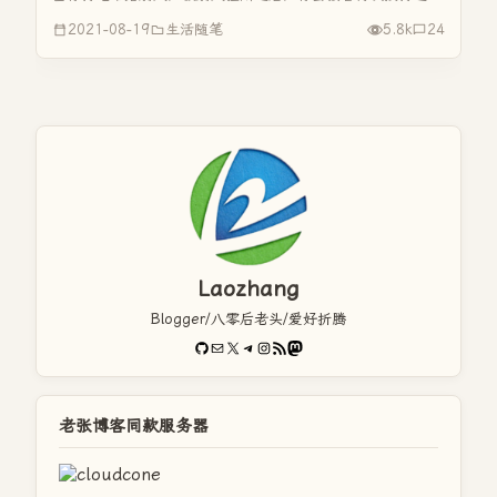
嘛？按常理来说，当别人挂断你电话的时候，无非就是不方便
2021-08-19
生活随笔
5.8k
24
接你电话，即使是没有立即发短信给你说明的时候，你都不应
该再次拨打过去，但...
Laozhang
Blogger/八零后老头/爱好折腾
GitHub
电子邮件
X
Telegram
Instagram
RSS Feed
Mastodon
老张博客同款服务器