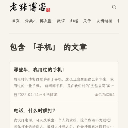
首页
分类
博友圈
微语
归档
关于
友情链接
读者
包含 「手机」 的文章
那些年，我用过的手机！
前段时间博客群里聊到了手机，这也让我想起这么多年来，我
用过的一些手机。 前两部手机，是在我们村的“丢包公司”买
的。插个题外话，我们村虽然是穷乡僻壤，但是在二十多年前
2022-04-14
生活随笔
2.7k
54
就有所谓的“公司”了。我们村，至少有四五十个人都是“丢包公
司”的。丢包公...
电话，什么时候打？
我说打电话，可以反映出一个人的素质，这个应该不为过吧！
当你打电话给别人，被别人挂断之后，你会接着再次拨打过去