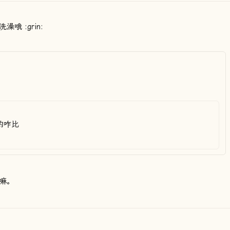
 :grin:
的咋比
嘛。