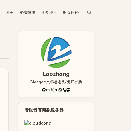
档
关于
友情链接
读者排行
走心评论
Laozhang
Blogger/八零后老头/爱好折腾
GitHub
电子邮件
X
Telegram
Instagram
RSS Feed
Mastodon
老张博客同款服务器