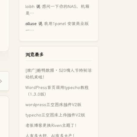
loibh
说
想问一下你的NAS，机箱
是…
alluse
说
我用1panel 安装商业版
一…
浏览最多
[推广]酷鸭数据 · 520情人节特别活
动机来啦！
WordPress首页调用typecho教程
（1.3.0版）
wordpress兰空图床插件V2版
typecho兰空图床上传插件V2版
老张博客更换Riven主题了！
人有多大胆，AI有多大产！