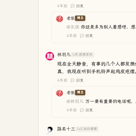
4年前
回复
老张
博主
@灰狼
你这是多为别人着想呀，想
4年前
回复
林羽凡
Lv8.把酒言欢
现在全天静音，有事的几个人都发微
真，我现在听到手机铃声起鸡皮疙瘩
4年前
回复
老张
博主
@林羽凡
万一要有重要的电话呢，
4年前
回复
路易十三
Lv2.初识寒暄