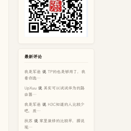
最新评论
我是军爸
说
TP的也是够用了，我
看你选…
UpXuu
说
其实可以试试华为的路
由器…
我是军爸
说
H3C知道的人比较少
吧，质…
扶苏
说
家里装修的比较早，据说
现…