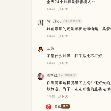
全天24小时都是静音模式～
4年前
回复
Mr.Chou
Lv10.莫逆之交
以前最烦的还是半夜电话响起，美梦
4年前
回复
云笑
不管什么时候，打了总比不打好
4年前
回复
哥斯拉
Lv7.志趣相投
你那同事这样混得下去吗？还好女的
敢静音，为了一点点可能的重要电话
4年前
回复
老张
博主