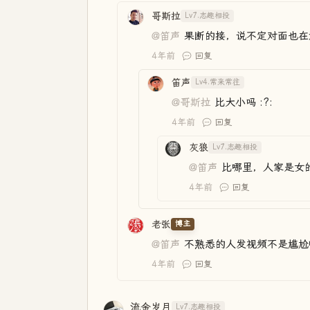
哥斯拉
Lv7.志趣相投
@笛声
果断的接，说不定对面也在洗澡哦
4年前
回复
笛声
Lv4.常来常往
@哥斯拉
比大小吗 :?:
4年前
回复
灰狼
Lv7.志趣相投
@笛声
比哪里，人家是女
4年前
回复
老张
博主
@笛声
不熟悉的人发视频不是尴尬
4年前
回复
流金岁月
Lv7.志趣相投