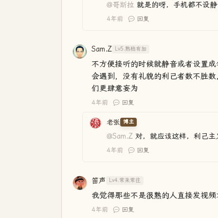
@哥斯拉
就是的呀，手机都不设静
4年前
回复
Sam.Z
Lv5.熟稔有加
不方便接听的时候就静音或者设置成
会遇到，没有礼貌的利己者数不胜数
们更肆意妄为
4年前
回复
老张
博主
@Sam.Z
对，就应该这样，利己主
4年前
回复
笛声
Lv4.常来常往
我觉得那些不是很熟的人直接发视频
4年前
回复