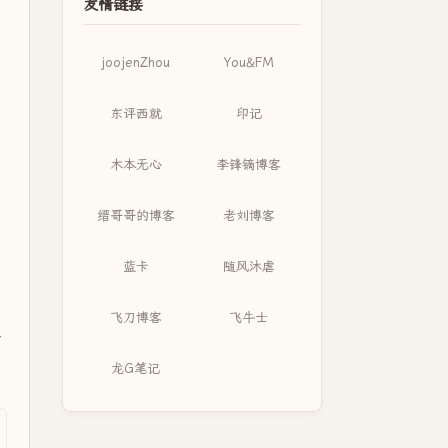
友情链接
joojenZhou
You&FM
东评西就
印记
木本无心
李锋镝博客
缙哥哥的博客
老刘博客
蓝卡
随风沐虐
飞刀博客
飞牛士
不
龙G笔记