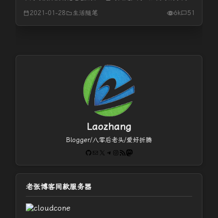
时间。 不夸张说，我年龄多大，”酒龄“就有多大。据我老爸说
2021-01-28
生活随笔
6k
51
我还没有满一岁的时候爷爷在吃饭的时候就会筷子沾酒给我
吃，能走路的时候...
Laozhang
Blogger/八零后老头/爱好折腾
GitHub
电子邮件
X
Telegram
Instagram
RSS Feed
Mastodon
老张博客同款服务器