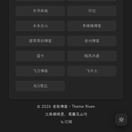
东评西就
印记
木本无心
李锋镝博客
缙哥哥的博客
老刘博客
蓝卡
随风沐虐
飞刀博客
飞牛士
龙G笔记
© 2026 老张博客 · Theme
Riven
江南烟雨里，笔墨见山河
订阅