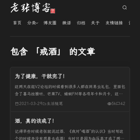
首页
分类
博友圈
微语
归档
关于
友情链接
读者
包含 「戒酒」 的文章
为了健康，干就完了！
这两天在逛V2论坛的时候看到很多人都在网易云礼包，里面包
含了喜马拉雅听、芒果TV、蜻蜓FM等各项年卡和月卡，这个
引起了我的注意。 在春节前一个月的时候，每天下午头都晕
2021-03-29
生活随笔
5k
42
晕的，感觉是中午没有休息好。其实经过几天发现，就是午睡
时间再长，下午还...
酒，真的该戒了！
记得早些时候老张就说过酒，《我对“喝酒”的认识》当时写这
个的时候并没有想着去戒酒！当时只是因为血压高才戒了两周