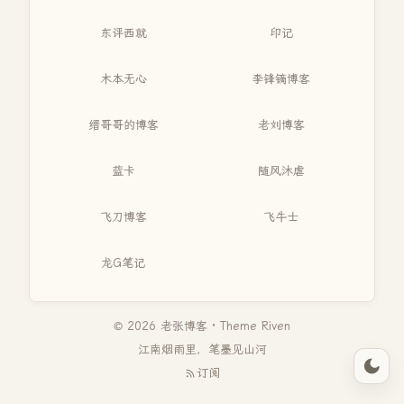
东评西就
印记
木本无心
李锋镝博客
缙哥哥的博客
老刘博客
蓝卡
随风沐虐
飞刀博客
飞牛士
龙G笔记
© 2026 老张博客 · Theme
Riven
江南烟雨里，笔墨见山河
订阅