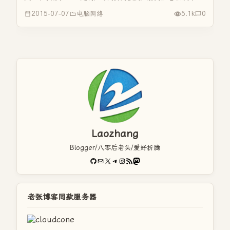
心翼翼的跟我说“珍，马上我就要去实习了，马上就要毕业
2015-07-07
电脑网络
5.1k
0
了”，语气里有些不舍，有些忐忑。我惊讶到“怎么这么快，不
是才上两年嘛！”...
Laozhang
Blogger/八零后老头/爱好折腾
GitHub
电子邮件
X
Telegram
Instagram
RSS Feed
Mastodon
老张博客同款服务器