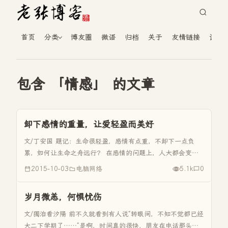
首页
分类
博友圈
微语
归档
关于
友情链接
读者
包含 「情感」 的文章
卸下感情的重量，让爱轻盈而美好
文/丁安国 题记：生命很轻盈，感情有点重，不卸下一点负
累，如何让生命之舟远行？ 在感情的问题上，人大都会变得
很脆弱。亲情、友情、爱情，是生命中承受得最多的情感，最
2015-10-03
电脑网络
5.1k
0
重的感情，也是最珍贵的情感。在人生中，这三种情感伴随着
我们的一生，心灵里才...
岁月微恙，何惧忧伤
文/獨洎看汐陽 前不久就看到有人说“转眼间，不知不觉都已经
大二下学期了……”是啊，时间真的很快，朋友在电话那头小