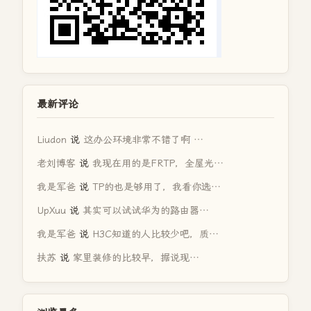
最新评论
Liudon
说
这办公环境非常不错了啊 …
老刘博客
说
我现在用的是FRTP，全屋光…
我是军爸
说
TP的也是够用了，我看你选…
UpXuu
说
其实可以试试华为的路由器…
我是军爸
说
H3C知道的人比较少吧，质…
扶苏
说
家里装修的比较早，据说现…