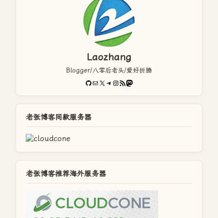
Laozhang
Blogger/八零后老头/爱好折腾
GitHub
电子邮件
X
Telegram
Instagram
RSS Feed
Mastodon
老张博客同款服务器
老张博客推荐海外服务器