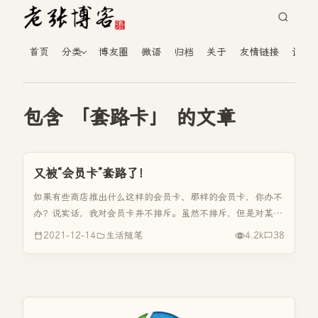
首页
分类
博友圈
微语
归档
关于
友情链接
读者
包含 「套路卡」 的文章
又被“会员卡”套路了！
如果有些商店推出什么这样的会员卡、那样的会员卡，你办不
办？说实话，我对会员卡并不排斥。虽然不排斥，但是对某些
商店必须要仔细甄别才行。 去年小区门口开了一张狗肉火锅
2021-12-14
生活随笔
4.2k
38
店，充值500送500，充1000送1200的那种。当时我在他家
吃过一两次...