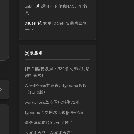
loibh
说
想问一下你的NAS，机箱
是…
alluse
说
我用1panel 安装商业版
一…
浏览最多
[推广]酷鸭数据 · 520情人节特别活
动机来啦！
WordPress首页调用typecho教程
（1.3.0版）
wordpress兰空图床插件V2版
typecho兰空图床上传插件V2版
老张博客更换Riven主题了！
人有多大胆，AI有多大产！