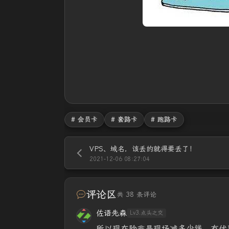
# 会员卡
# 套路卡
# 跑路卡
VPS、域名，该丢的就得要丢了！
2021-12-06 08:27:04
评论区
共 38 条评论
佐语先森
Lv3.点头之交
所以现在除非是现场减多少钱，有优