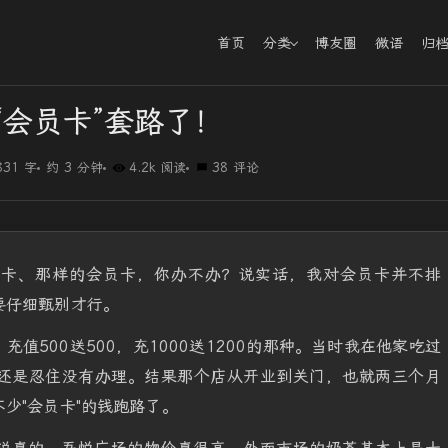
首页
分类
博友圈
微语
归
“会员卡”套路了！
831 字
约 3 分钟
4.2k 阅读
38 评论
员卡、那样的会员卡，你办不办？说实话，我对会员卡并不排
要仔细甄别才行。
值500送500，充1000送1200的那种。当时我在他家吃过
还是忍住没有办理。结果那个店从开业到关门，也就两三个月
少"会员卡"的钱跑路了。