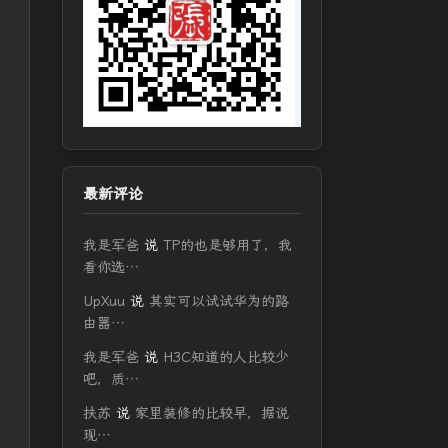
最新评论
我是军爸
说
TP的也是够用了，我
看你选…
UpXuu
说
其实可以试试华为的路
由器…
我是军爸
说
H3C知道的人比较少
吧，质…
扶苏
说
家里装修的比较早，据说
现…