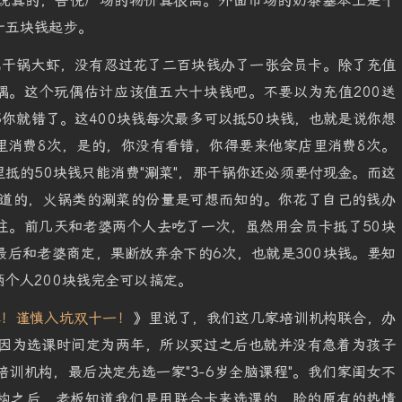
说真的，吾悦广场的物价真很高。外面市场的奶茶基本上是十
十五块钱起步。
吃干锅大虾，没有忍过花了二百块钱办了一张会员卡。除了充值
玩偶。这个玩偶估计应该值五六十块钱吧。不要以为充值200送
那你就错了。这400块钱每次最多可以抵50块钱，也就是说你想
里消费8次，是的，你没有看错，你得要来他家店里消费8次。
抵的50块钱只能消费"涮菜"，那干锅你还必须要付现金。而这
知道的，火锅类的涮菜的份量是可想而知的。你花了自己的钱办
住。前几天和老婆两个人去吃了一次，虽然用会员卡抵了50块
后和老婆商定，果断放弃余下的6次，也就是300块钱。要知
个人200块钱完全可以搞定。
单！谨慎入坑双十一！
》里说了，我们这几家培训机构联合，办
钱。因为选课时间定为两年，所以买过之后也就并没有急着为孩子
训机构，最后决定先选一家"3-6岁全脑课程"。我们家闺女不
构之后，老板知道我们是用联合卡来选课的，脸的原有的热情