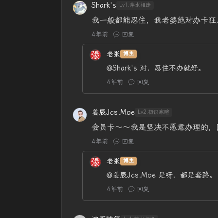
Shark's
Lv1.萍水相逢
我一般都能忍住，我老婆绝对办卡狂
4年前
回复
老张
博主
@Shark's
对，忍住不办就好。
4年前
回复
姜辰Jcs.Moe
Lv2.初识寒暄
会员卡～～我是坚决不愿意办理的，
4年前
回复
老张
博主
@姜辰Jcs.Moe
是呀，都是套路。
4年前
回复