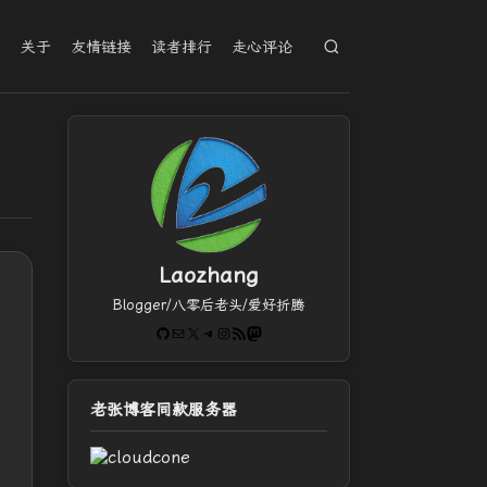
档
关于
友情链接
读者排行
走心评论
Laozhang
Blogger/八零后老头/爱好折腾
GitHub
电子邮件
X
Telegram
Instagram
RSS Feed
Mastodon
老张博客同款服务器