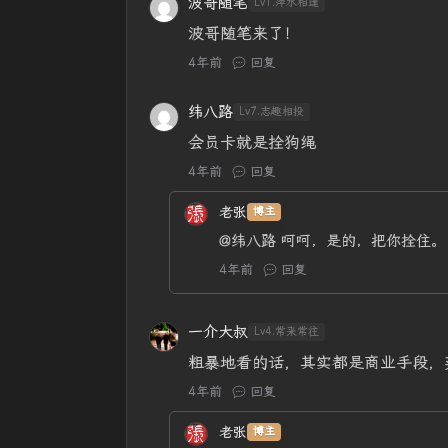
波哥随笔
Lv1.萍水相逢
波哥随笔来了！
4年前
回复
纬八路
Lv7.志趣相投
会员卡就是拴狗绳
4年前
回复
老张
博主
@纬八路
呵呵，是的，把你拴住。
4年前
回复
一介大叔
Lv4.常来常往
粗暴地看的话，其实都是商业手段，
4年前
回复
老张
博主