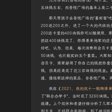
九月份我们当地的吾悦广场开业，
五块钱左右，而吾悦广场的基本上是二
那天带孩子去吾悦广场的"喜虾客"
200送200之外，送了一个大的代收
200这卡里的400块钱你可以随便用，
把这400块钱花了，你得要来他家的店
好吧，认为，但是，每次消费用会员卡里
50块钱，也只能买四五个素菜。大家
会员卡，商家却用了你自己的钱把你套
钱，但是还是花了近三百块钱的现金。最
道，像他家这样的菜品，非吾悦广场，两
我在《
2021，我的双十一购物清
了"联合办学卡"，当时花了3280块
选课。上个双休和老婆仔细分析了几家培
到五岁，正好符合年龄段。到了培训机