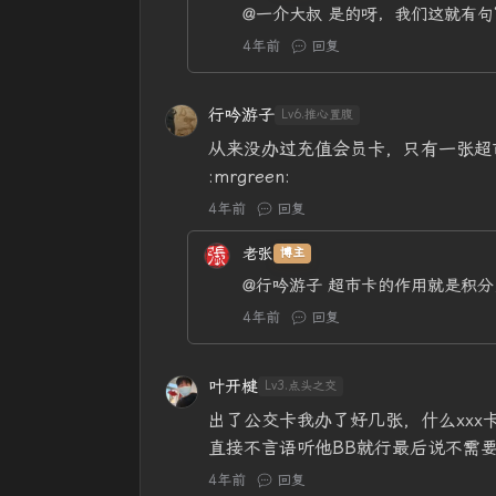
@一介大叔
是的呀，我们这就有句
4年前
回复
行吟游子
Lv6.推心置腹
从来没办过充值会员卡，只有一张超
:mrgreen:
4年前
回复
老张
博主
@行吟游子
超市卡的作用就是积分
4年前
回复
叶开楗
Lv3.点头之交
出了公交卡我办了好几张，什么xxx卡
直接不言语听他BB就行最后说不需
4年前
回复