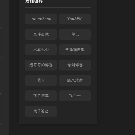
友情链接
joojenZhou
You&FM
东评西就
印记
木本无心
李锋镝博客
缙哥哥的博客
老刘博客
蓝卡
随风沐虐
飞刀博客
飞牛士
龙G笔记