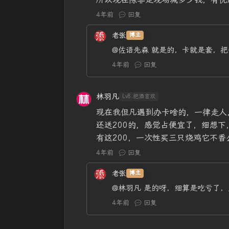
4年前
回复
老张
博主
@佐语先森
就是的，卡就是套，把
4年前
回复
林羽凡
Lv8.把酒言欢
现在我但凡遇到办卡啥的，一律走人
还送200的，感觉占便宜了，细想下
有这200，一次性买三只烧鸡它不香
4年前
回复
老张
博主
@林羽凡
是的呀，细算是吃亏了，
4年前
回复