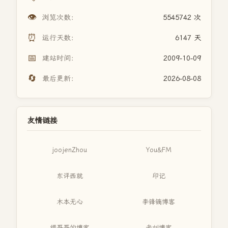
👁️
浏览次数：
5545742 次
⏰
运行天数：
6147 天
📅
建站时间：
2009-10-09
🔄
最后更新：
2026-08-08
友情链接
joojenZhou
You&FM
东评西就
印记
木本无心
李锋镝博客
缙哥哥的博客
老刘博客