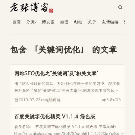
首页
分类
博友圈
微语
归档
关于
友情链接
读者
包含 「关键词优化」 的文章
网站SEO优化之“关键词”及“相关文章”
搞了这么长时间的网站，对SEO也在进一步的学习中，现在我
来对我所了解的“关键词”以“相关文章”栏的意义谈下我的认
识。 一、文章关键词的选择 关键词的作用大家都一定比我清
2010-07-23
电脑网络
6.8k
6
楚，所以你发布文章的时候不要忘记给文章一定要加上关键
词。在我们wor...
百度关键字优化精灵 V1.1.4 绿色版
软件名称： 百度关键字优化精灵 V1.1.4 绿色版 下载地址：
http://xiazai.xiazaiba.com/Soft/S/seohit1.1.4.10XiaZaiBa.zip