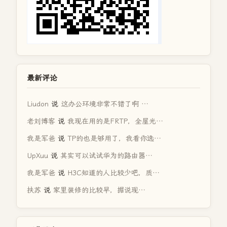
最新评论
Liudon
说
这办公环境非常不错了啊 …
老刘博客
说
我现在用的是FRTP，全屋光…
我是军爸
说
TP的也是够用了，我看你选…
UpXuu
说
其实可以试试华为的路由器…
我是军爸
说
H3C知道的人比较少吧，质…
扶苏
说
家里装修的比较早，据说现…