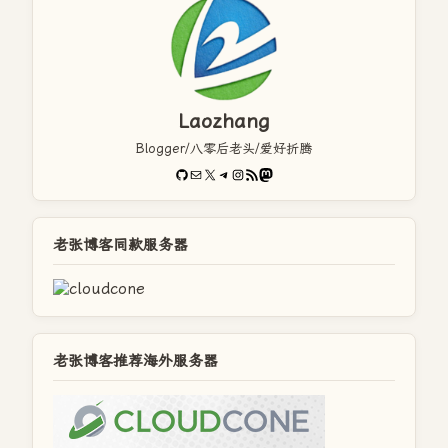
Laozhang
Blogger/八零后老头/爱好折腾
GitHub
电子邮件
X
Telegram
Instagram
RSS Feed
Mastodon
老张博客同款服务器
老张博客推荐海外服务器