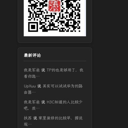
最新评论
我是军爸
说
TP的也是够用了，我
看你选…
UpXuu
说
其实可以试试华为的路
由器…
我是军爸
说
H3C知道的人比较少
吧，质…
扶苏
说
家里装修的比较早，据说
现…