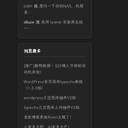
loibh
说
想问一下你的NAS，机箱
是…
alluse
说
我用1panel 安装商业版
一…
浏览最多
[推广]酷鸭数据 · 520情人节特别活
动机来啦！
WordPress首页调用typecho教程
（1.3.0版）
wordpress兰空图床插件V2版
typecho兰空图床上传插件V2版
老张博客更换Riven主题了！
人有多大胆，AI有多大产！