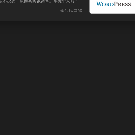
么不投放，原因其实很简单。毕竟个人能力
入反而降低了博客的用户体验。 游...
1.1w
60