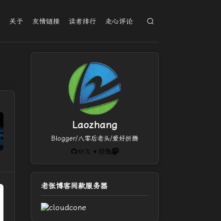
档
关于
友情链接
读者排行
走心评论
Laozhang
Blogger/八零后老头/爱好折腾
GitHub
电子邮件
X
Telegram
Instagram
RSS Feed
Mastodon
老张博客同款服务器