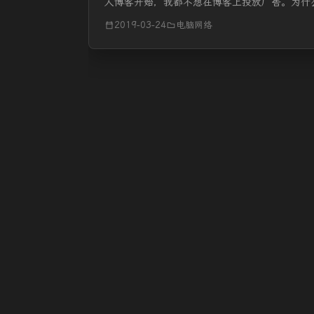
人博客开始，我都不想在博客上投放广告。为什
有限博客做的不好，就是投放了广告也没有多少收
2019-03-24
电脑网络