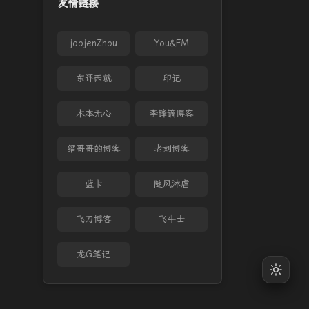
友情链接
joojenZhou
You&FM
东评西就
印记
木本无心
李锋镝博客
缙哥哥的博客
老刘博客
蓝卡
随风沐虐
飞刀博客
飞牛士
龙G笔记