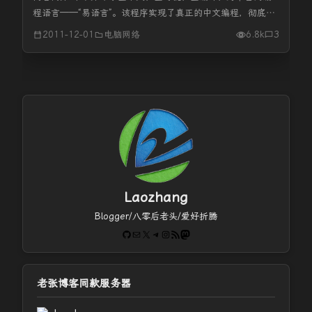
程语言——“易语言”。该程序实现了真正的中文编程，彻底摆
脱英文的语言模式，符合中国人的习惯。“易语言”功能强大，
2011-12-01
电脑网络
6.8k
3
资源丰富，是广大编程爱好者的最理想的选择。书中全面、详
细介绍了易语言的...
Laozhang
Blogger/八零后老头/爱好折腾
GitHub
电子邮件
X
Telegram
Instagram
RSS Feed
Mastodon
老张博客同款服务器