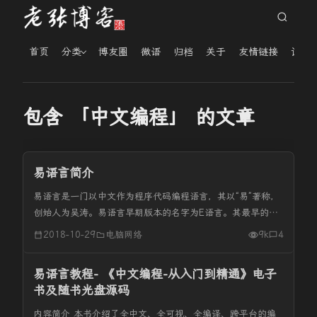
首页
分类
博友圈
微语
归档
关于
友情链接
读者
包含 「中文编程」 的文章
易语言简介
易语言是一门以中文作为程序代码编程语言，其以“易”著称，
创始人为吴涛。易语言早期版本的名字为E语言。其最早的版
本的发布可追溯至2000年9月11日。创造易语言的初衷是进
2018-10-29
电脑网络
9k
4
行用中文来编写程序的实践，方便中国人以中国人的思维编写
程序，并不用再...
易语言教程- 《中文编程-从入门到精通》电子
书及随书光盘源码
内容简介 本书介绍了全中文、全可视、全编译、跨平台的编