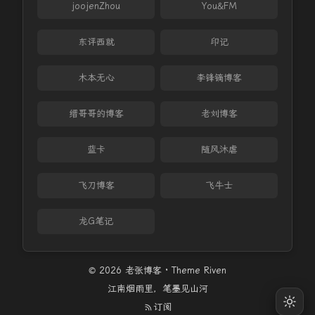
joojenZhou
You&FM
东评西就
印记
木本无心
李锋镝博客
缙哥哥的博客
老刘博客
蓝卡
随风沐虐
飞刀博客
飞牛士
龙G笔记
© 2026 老张博客 · Theme
Riven
江南烟雨里，笔墨见山河
订阅