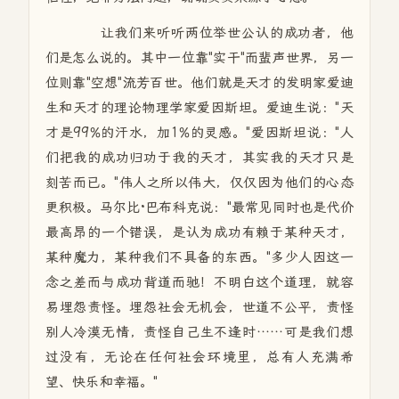
让我们来听听两位举世公认的成功者，他
们是怎么说的。其中一位靠"实干"而蜚声世界，另一
位则靠"空想"流芳百世。他们就是天才的发明家爱迪
生和天才的理论物理学家爱因斯坦。爱迪生说："天
才是99%的汗水，加1%的灵感。"爱因斯坦说："人
们把我的成功归功于我的天才，其实我的天才只是
刻苦而已。"伟人之所以伟大，仅仅因为他们的心态
更积极。马尔比·巴布科克说："最常见同时也是代价
最高昂的一个错误，是认为成功有赖于某种天才，
某种魔力，某种我们不具备的东西。"多少人因这一
念之差而与成功背道而驰！不明白这个道理，就容
易埋怨责怪。埋怨社会无机会，世道不公平，责怪
别人冷漠无情，责怪自己生不逢时……可是我们想
过没有，无论在任何社会环境里，总有人充满希
望、快乐和幸福。"