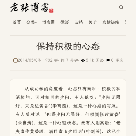
首页
分类
博友圈
微语
归档
关于
友情链接
读者
保持积极的心态
2014/05/09
1902 字
约 7 分钟
5.1k 阅读
0 评论
从成功学的角度看，心态只有两种：积极的和
消极的。面对相同的夕阳，有人低叹："夕阳无限
好，只是近黄昏"(李商隐)，这是一种心态的写照。
有人反对说："但得夕阳无限好，何须惆怅近黄昏"
(朱自清)，这是一种心理状态。而有人则高歌："老
夫喜作黄昏颂，满目青山夕照明"(叶剑英)，这已全