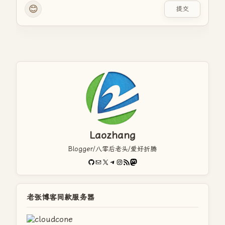
😊
提交
Laozhang
Blogger/八零后老头/爱好折腾
GitHub
电子邮件
X
Telegram
Instagram
RSS Feed
Mastodon
老张博客同款服务器