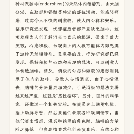
种叫做脑啡(endorphins)的天然体内镇静剂，由大脑
分泌，在脑部和脊髓等特定的部位活动，能减轻痛
感，过滤令人不快的刺激物，使人内心祥和安乐。
临床研究还发现，忧郁症患者都严重缺乏脑啡。这
项发现为人们了解沮丧与喜乐的根源，带来了重大
突破。心态积极、乐观向上的人很可能体内都充满
了这种天然镇静剂。更重要的是，行为研究都已经
发现，保持积极的心态和乐观的想法，可以刺激人
体制造脑啡。相反，消极的心态和颓废的思想则耗
尽了体内的脑啡，导致人心情沮丧；由于心情沮
丧，脑啡的分泌量更加减少，于是消极的想法变得
越来越严重，这就是"恶性循环"。另外，国外的科学
家，还做过一个相关实验。在演员身上贴附电极，
插上动脉导管，然后要他们表演各种戏剧情节。当
他们演出愤怒、沮丧和绝望的角色时，脑啡的含量
随之降低，但当剧情要求他们表演喜乐、有信心和