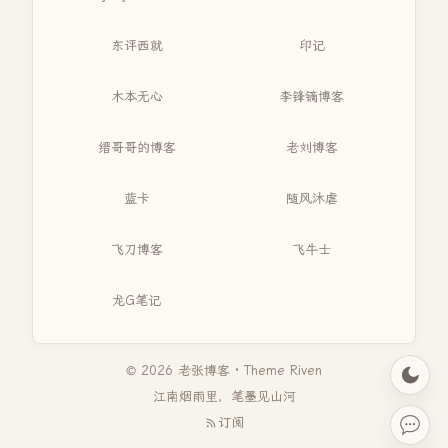
东评西就
印记
木本无心
李锋镝博客
缙哥哥的博客
老刘博客
蓝卡
随风沐虐
飞刀博客
飞牛士
龙G笔记
© 2026 老张博客 · Theme
Riven
江南烟雨里，笔墨见山河
订阅