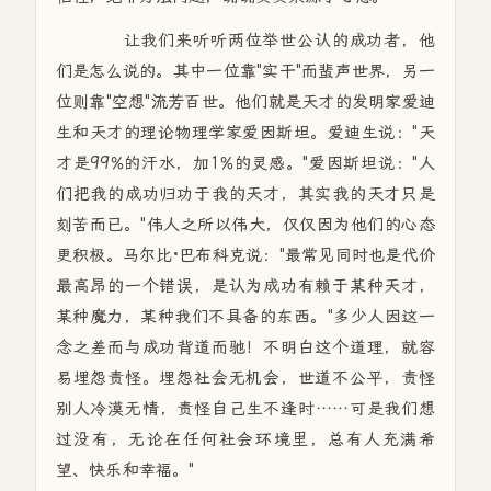
让我们来听听两位举世公认的成功者，他
们是怎么说的。其中一位靠"实干"而蜚声世界，另一
位则靠"空想"流芳百世。他们就是天才的发明家爱迪
生和天才的理论物理学家爱因斯坦。爱迪生说："天
才是99%的汗水，加1%的灵感。"爱因斯坦说："人
们把我的成功归功于我的天才，其实我的天才只是
刻苦而已。"伟人之所以伟大，仅仅因为他们的心态
更积极。马尔比·巴布科克说："最常见同时也是代价
最高昂的一个错误，是认为成功有赖于某种天才，
某种魔力，某种我们不具备的东西。"多少人因这一
念之差而与成功背道而驰！不明白这个道理，就容
易埋怨责怪。埋怨社会无机会，世道不公平，责怪
别人冷漠无情，责怪自己生不逢时……可是我们想
过没有，无论在任何社会环境里，总有人充满希
望、快乐和幸福。"