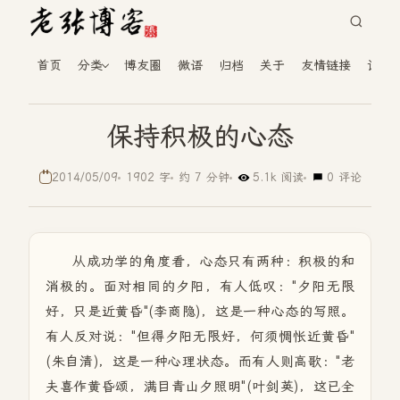
首页
分类
博友圈
微语
归档
关于
友情链接
读者
保持积极的心态
2014/05/09
1902 字
约 7 分钟
5.1k 阅读
0 评论
从成功学的角度看，心态只有两种：积极的和
消极的。面对相同的夕阳，有人低叹："夕阳无限
好，只是近黄昏"(李商隐)，这是一种心态的写照。
有人反对说："但得夕阳无限好，何须惆怅近黄昏"
(朱自清)，这是一种心理状态。而有人则高歌："老
夫喜作黄昏颂，满目青山夕照明"(叶剑英)，这已全