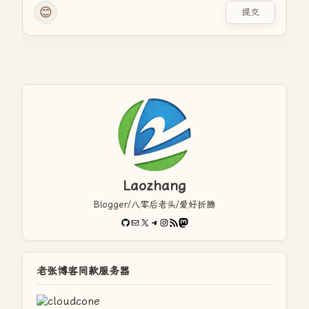
😊
提交
Laozhang
Blogger/八零后老头/爱好折腾
GitHub
电子邮件
X
Telegram
Instagram
RSS Feed
Mastodon
老张博客同款服务器