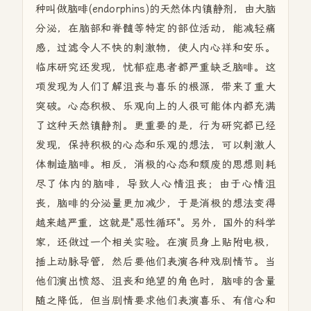
种叫做脑啡(endorphins)的天然体内镇静剂，由大脑
分泌，在脑部和脊髓等特定的部位活动，能减轻痛
感，过滤令人不快的刺激物，使人内心祥和安乐。
临床研究还发现，忧郁症患者都严重缺乏脑啡。这
项发现为人们了解沮丧与喜乐的根源，带来了重大
突破。心态积极、乐观向上的人很可能体内都充满
了这种天然镇静剂。更重要的是，行为研究都已经
发现，保持积极的心态和乐观的想法，可以刺激人
体制造脑啡。相反，消极的心态和颓废的思想则耗
尽了体内的脑啡，导致人心情沮丧；由于心情沮
丧，脑啡的分泌量更加减少，于是消极的想法变得
越来越严重，这就是"恶性循环"。另外，国外的科学
家，还做过一个相关实验。在演员身上贴附电极，
插上动脉导管，然后要他们表演各种戏剧情节。当
他们演出愤怒、沮丧和绝望的角色时，脑啡的含量
随之降低，但当剧情要求他们表演喜乐、有信心和