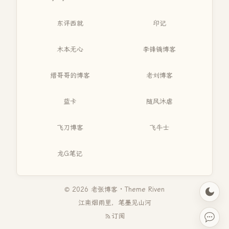
东评西就
印记
木本无心
李锋镝博客
缙哥哥的博客
老刘博客
蓝卡
随风沐虐
飞刀博客
飞牛士
龙G笔记
© 2026 老张博客 · Theme
Riven
江南烟雨里，笔墨见山河
订阅