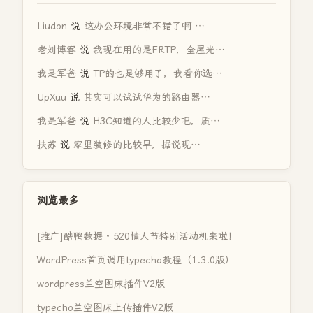
Liudon
说
这办公环境非常不错了啊 …
老刘博客
说
我现在用的是FRTP，全屋光…
我是军爸
说
TP的也是够用了，我看你选…
UpXuu
说
其实可以试试华为的路由器…
我是军爸
说
H3C知道的人比较少吧，质…
扶苏
说
家里装修的比较早，据说现…
浏览最多
[推广]酷鸭数据 · 520情人节特别活动机来啦！
WordPress首页调用typecho教程（1.3.0版）
wordpress兰空图床插件V2版
typecho兰空图床上传插件V2版