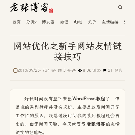
首页
分类
博友圈
微语
归档
关于
友情链接
读者
网站优化之新手网站友情链
接技巧
2010/09/25
734 字
约 3 分钟
8.3k 阅读
21 评论
好长时间没有坐下来出
WordPress教程
了，但
是我的系列教程并没有夭折。主要是这段时间开学
工作忙的原因，我想过段时间我的系列教程还会再
出的。由于时间问题，今天就写写
老张博客
的友情
链接的经验吧。