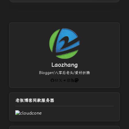
Laozhang
Blogger/八零后老头/爱好折腾
GitHub
电子邮件
X
Telegram
Instagram
RSS Feed
Mastodon
老张博客同款服务器