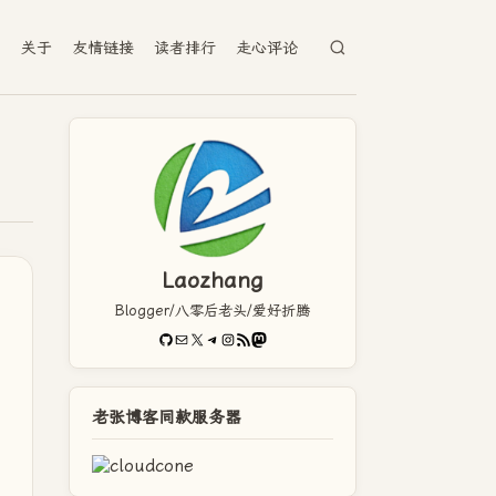
档
关于
友情链接
读者排行
走心评论
Laozhang
Blogger/八零后老头/爱好折腾
GitHub
电子邮件
X
Telegram
Instagram
RSS Feed
Mastodon
老张博客同款服务器