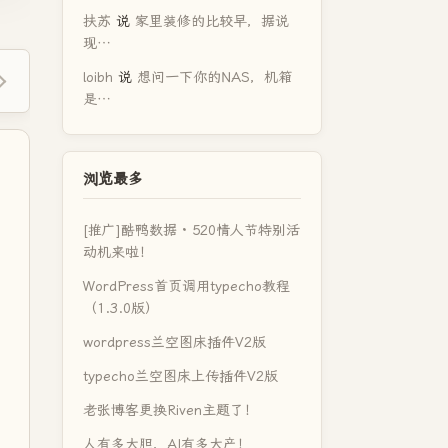
扶苏
说
家里装修的比较早，据说
现…
loibh
说
想问一下你的NAS，机箱
是…
浏览最多
[推广]酷鸭数据 · 520情人节特别活
动机来啦！
WordPress首页调用typecho教程
（1.3.0版）
wordpress兰空图床插件V2版
typecho兰空图床上传插件V2版
老张博客更换Riven主题了！
人有多大胆，AI有多大产！