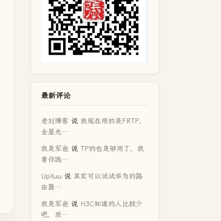
最新评论
老刘博客
说
我现在用的是FRTP，
全屋光…
我是军爸
说
TP的也是够用了，我
看你选…
UpXuu
说
其实可以试试华为的路
由器…
我是军爸
说
H3C知道的人比较少
吧，质…