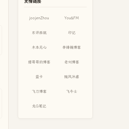
友情链接
joojenZhou
You&FM
东评西就
印记
木本无心
李锋镝博客
缙哥哥的博客
老刘博客
蓝卡
随风沐虐
飞刀博客
飞牛士
龙G笔记