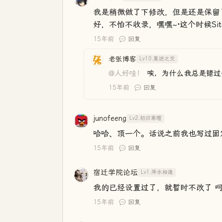
我是稍微做了下修改，但是还是保留
好，不怕不收录，嘿嘿~·这个时候Si
15年前
回复
老张博客
Lv10.莫逆之交
@人好哇！
唉，为什么我总是错过
15年前
回复
junofeeng
Lv2.初识寒暄
哈哈、顶一个。话说之前我也写过固
15年前
回复
宿迁学院论坛
Lv1.萍水相逢
我的已经设置过了，就暂时不改了 
15年前
回复