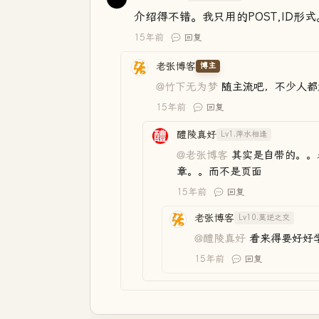
介绍得不错。我只用的POST,ID形式
15年前
回复
老张博客
博主
@竹下无为梦
随主流吧，不少人都
15年前
回复
醴陵真好
Lv1.萍水相逢
@老张博客
其实是自带的。。表
章。。而不是页面
15年前
回复
老张博客
Lv10.莫逆之交
@醴陵真好
看来得要好好
15年前
回复