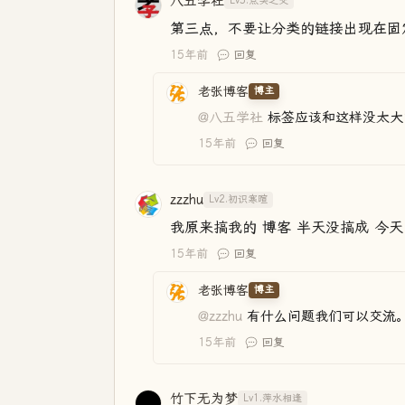
八五学社
Lv3.点头之交
第三点，不要让分类的链接出现在固
15年前
回复
老张博客
博主
@八五学社
标签应该和这样没太大
15年前
回复
zzzhu
Lv2.初识寒暄
我原来搞我的 博客 半天没搞成 今
15年前
回复
老张博客
博主
@zzzhu
有什么问题我们可以交流
15年前
回复
竹下无为梦
Lv1.萍水相逢