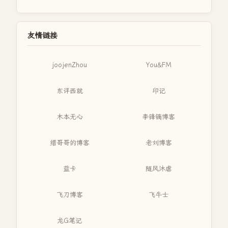
友情链接
joojenZhou
You&FM
东评西就
印记
木本无心
李锋镝博客
缙哥哥的博客
老刘博客
蓝卡
随风沐虐
飞刀博客
飞牛士
龙G笔记