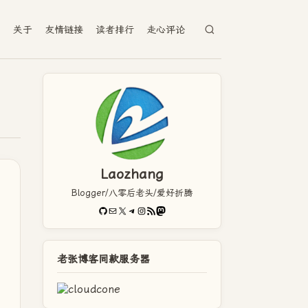
档
关于
友情链接
读者排行
走心评论
Laozhang
Blogger/八零后老头/爱好折腾
GitHub
电子邮件
X
Telegram
Instagram
RSS Feed
Mastodon
老张博客同款服务器