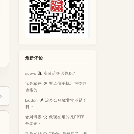
最新评论
acevs
说
安装后多大体积？
我是军爸
说
有点像手机，把类似
功能的…
Liudon
说
这办公环境非常不错了
啊 …
老刘博客
说
我现在用的是FRTP，
全屋光…
我是军爸
说
TP的也是够用了，我