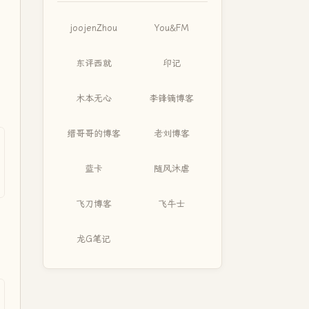
joojenZhou
You&FM
东评西就
印记
木本无心
李锋镝博客
缙哥哥的博客
老刘博客
蓝卡
随风沐虐
飞刀博客
飞牛士
龙G笔记