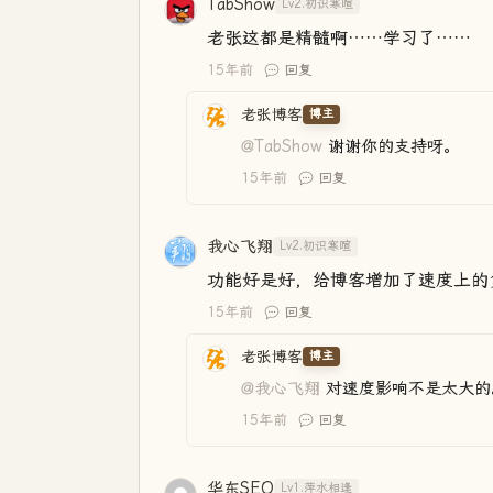
TabShow
Lv2.初识寒暄
老张这都是精髓啊……学习了……
15年前
回复
老张博客
博主
@TabShow
谢谢你的支持呀。
15年前
回复
我心飞翔
Lv2.初识寒暄
功能好是好，给博客增加了速度上的
15年前
回复
老张博客
博主
@我心飞翔
对速度影响不是太大的
15年前
回复
华东SEO
Lv1.萍水相逢