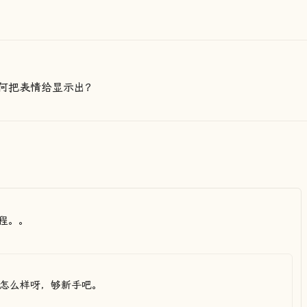
何把表情给显示出？
程。。
程怎么样呀，够新手吧。