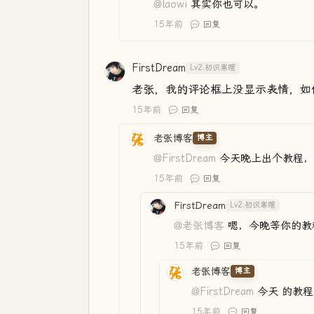
@laowi
其实你也可以。
15年前
回复
FirstDream
Lv2.初识寒暄
老张，我的评论框上没显示表情，如
15年前
回复
老张博客
博主
@FirstDream
今天晚上出个教程，
15年前
回复
FirstDream
Lv2.初识寒暄
@老张博客
嗯，今晚等你的教
15年前
回复
老张博客
博主
@FirstDream
今天 的教
15年前
回复