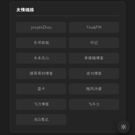
友情链接
joojenZhou
You&FM
东评西就
印记
木本无心
李锋镝博客
缙哥哥的博客
老刘博客
蓝卡
随风沐虐
飞刀博客
飞牛士
龙G笔记