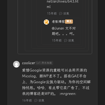
net/archives/643.ht
ml
15年前
回复
老张博客
博主
@Junan
文不对
题吧。。。呵。
15年前
回复
coolicer
Lv1.萍水相逢
爱惜Google资源的童鞋可以去用开源的
Micolog，跟WP差不了。搭在GAE平台
上，为Google云强力驱动。为你的空间解
除忧愁。哈哈，有点帮它卖广告了，不过
我的博客还是WP的。 :mrgreen:
16年前
回复