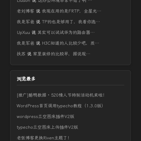
Liudon
说
这办公环境非常不错了啊 …
老刘博客
说
我现在用的是FRTP，全屋光…
我是军爸
说
TP的也是够用了，我看你选…
UpXuu
说
其实可以试试华为的路由器…
我是军爸
说
H3C知道的人比较少吧，质…
扶苏
说
家里装修的比较早，据说现…
浏览最多
[推广]酷鸭数据 · 520情人节特别活动机来啦！
WordPress首页调用typecho教程（1.3.0版）
wordpress兰空图床插件V2版
typecho兰空图床上传插件V2版
老张博客更换Riven主题了！