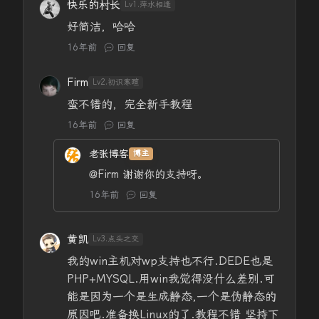
快乐的村长
Lv1.萍水相逢
好简洁，哈哈
16年前
回复
Firm
Lv2.初识寒暄
蛮不错的，完全新手教程
16年前
回复
老张博客
博主
@Firm
谢谢你的支持呀。
16年前
回复
黄凯
Lv3.点头之交
我的win主机对wp支持也不行.DEDE也是
PHP+MYSQL.用win我觉得没什么差别.可
能是因为一个是生成静态,一个是伪静态的
原因吧.准备换Linux的了.教程不错 坚持下