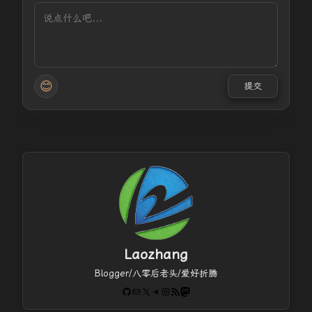
😊
提交
Laozhang
Blogger/八零后老头/爱好折腾
GitHub
电子邮件
X
Telegram
Instagram
RSS Feed
Mastodon