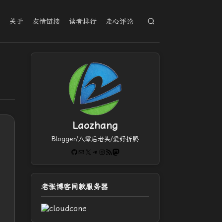
档
关于
友情链接
读者排行
走心评论
Laozhang
Blogger/八零后老头/爱好折腾
GitHub
电子邮件
X
Telegram
Instagram
RSS Feed
Mastodon
老张博客同款服务器