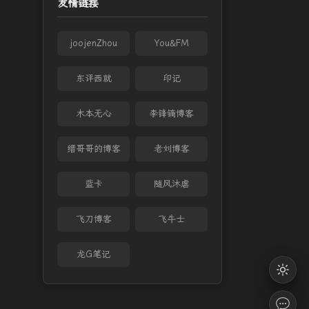
友情链接
joojenZhou
You&FM
东评西就
印记
木本无心
李锋镝博客
缙哥哥的博客
老刘博客
蓝卡
随风沐虐
飞刀博客
飞牛士
龙G笔记