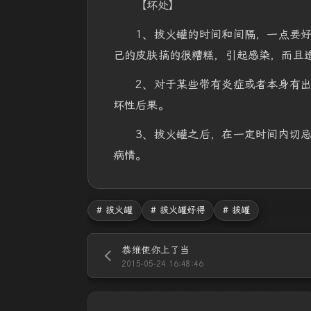
【坏处】
1、拔火罐的时间和间隔，一点要
己的皮肤搞的很糟糕，引起感染，而且
2、对于某些带有炎症或者本身有
坏性后果。
3、拔火罐之后，在一定时间内切
病情。
# 拔火罐
# 拔火罐好得
# 拔罐
恭维使你上了当
2015-05-24 16:48:46