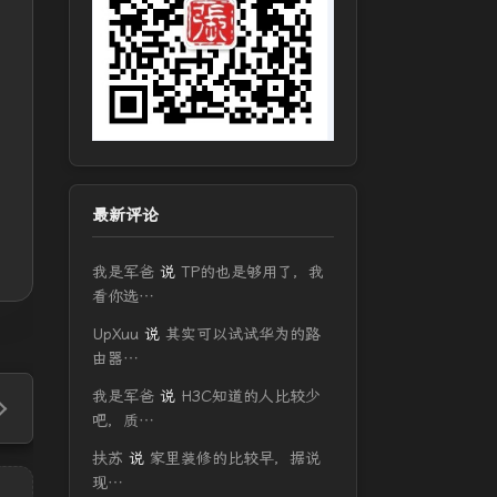
最新评论
我是军爸
说
TP的也是够用了，我
看你选…
UpXuu
说
其实可以试试华为的路
由器…
我是军爸
说
H3C知道的人比较少
吧，质…
扶苏
说
家里装修的比较早，据说
现…