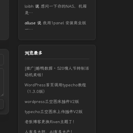
loibh
说
想问一下你的NAS，机箱
是…
alluse
说
我用1panel 安装商业版
一…
浏览最多
[推广]酷鸭数据 · 520情人节特别活
动机来啦！
WordPress首页调用typecho教程
（1.3.0版）
wordpress兰空图床插件V2版
typecho兰空图床上传插件V2版
老张博客更换Riven主题了！
人有多大胆，AI有多大产！