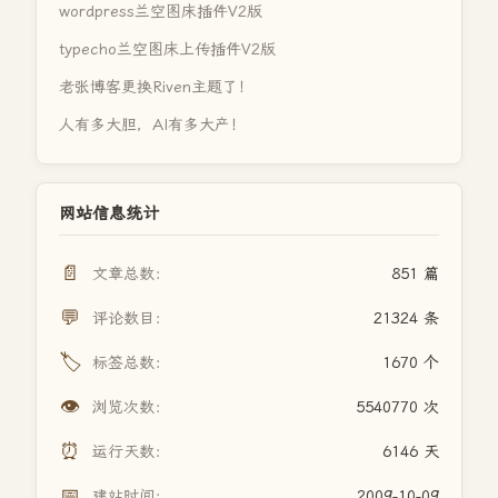
wordpress兰空图床插件V2版
typecho兰空图床上传插件V2版
老张博客更换Riven主题了！
人有多大胆，AI有多大产！
网站信息统计
📄
文章总数：
851 篇
💬
评论数目：
21324 条
🏷️
标签总数：
1670 个
👁️
浏览次数：
5540770 次
⏰
运行天数：
6146 天
📅
建站时间：
2009-10-09