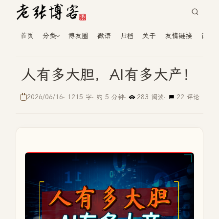
首页
分类
博友圈
微语
归档
关于
友情链接
读者
人有多大胆，AI有多大产！
2026/06/16
1215 字
约 5 分钟
283 阅读
22 评论