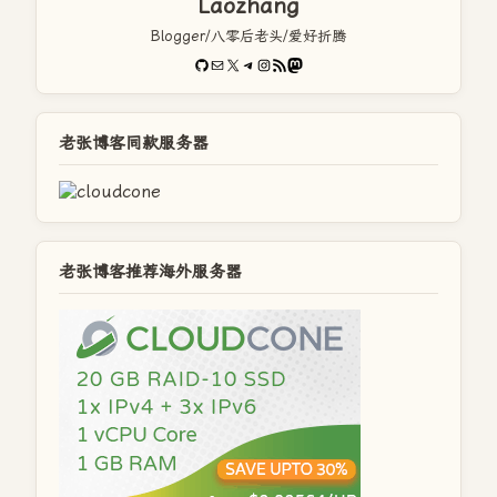
Laozhang
Blogger/八零后老头/爱好折腾
GitHub
电子邮件
X
Telegram
Instagram
RSS Feed
Mastodon
老张博客同款服务器
老张博客推荐海外服务器