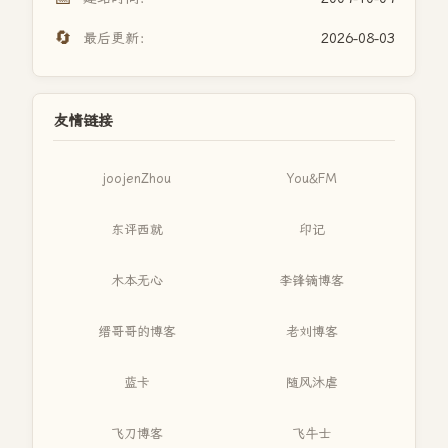
🔄
最后更新：
2026-08-03
友情链接
joojenZhou
You&FM
东评西就
印记
木本无心
李锋镝博客
缙哥哥的博客
老刘博客
蓝卡
随风沐虐
飞刀博客
飞牛士