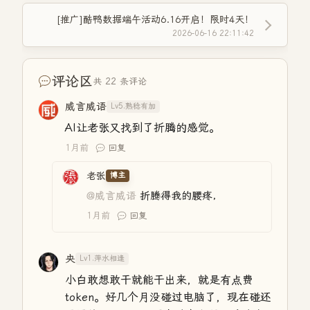
[推广]酷鸭数据端午活动6.16开启！限时4天！
2026-06-16 22:11:42
评论区
共 22 条评论
威言威语
Lv5.熟稔有加
AI让老张又找到了折腾的感觉。
1月前
回复
老张
博主
@威言威语
折腾得我的腰疼，
1月前
回复
央
Lv1.萍水相逢
小白敢想敢干就能干出来，就是有点费
token。好几个月没碰过电脑了，现在碰还