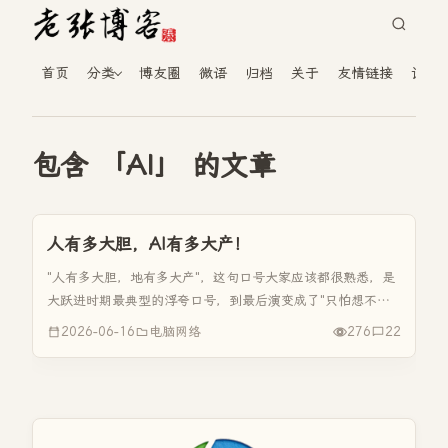
首页
分类
博友圈
微语
归档
关于
友情链接
读者
包含 「AI」 的文章
人有多大胆，AI有多大产！
"人有多大胆，地有多大产"，这句口号大家应该都很熟悉，是
大跃进时期最典型的浮夸口号，到最后演变成了"只怕想不
到，不怕做不到！"。而现在"AI时代"，从刚开始的"人人都是
2026-06-16
电脑网络
276
22
程序员"，提升到"人有多大胆，AI有多大产"，再升华到"只怕
想不到，...