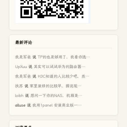
最新评论
我是军爸
说
TP的也是够用了，我看你选…
UpXuu
说
其实可以试试华为的路由器…
我是军爸
说
H3C知道的人比较少吧，质…
扶苏
说
家里装修的比较早，据说现…
loibh
说
想问一下你的NAS，机箱是…
alluse
说
我用1panel 安装商业版一…