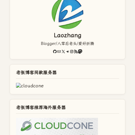
Laozhang
Blogger/八零后老头/爱好折腾
GitHub
电子邮件
X
Telegram
Instagram
RSS Feed
Mastodon
老张博客同款服务器
老张博客推荐海外服务器