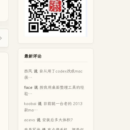
最新评论
西风
说
自从用了codex改成mac
很…
face
说
按我用桌面整理工具的经
验…
koobai
说
目前就一台老的 2013
款ma…
acevs
说
安装后多大体积？
我是军爸
说
有点像手机，把类似