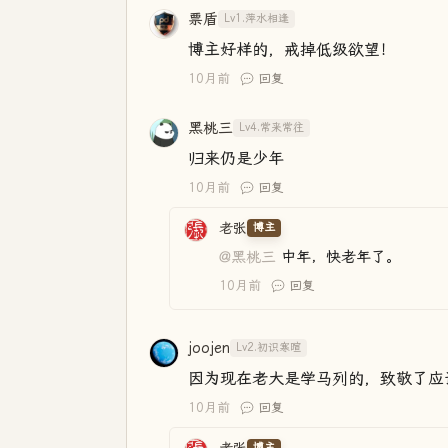
票盾
Lv1.萍水相逢
博主好样的，戒掉低级欲望！
10月前
回复
黑桃三
Lv4.常来常往
归来仍是少年
10月前
回复
老张
博主
@黑桃三
中年，快老年了。
10月前
回复
joojen
Lv2.初识寒暄
因为现在老大是学马列的，致敬了应
10月前
回复
博主