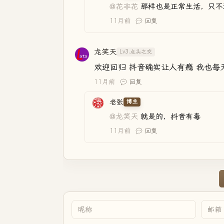
@花非花
那样也是正常生活，只不
11月前
回复
龙笑天
Lv3.点头之交
欢迎回归 抖音确实让人有瘾 我也每天
11月前
回复
老张
博主
@龙笑天
就是的，抖音有毒
11月前
回复