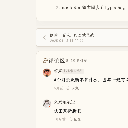
3.mastodon嘟文同步到Typecho。
断网一百天，打好攻坚战！
2025-04-15 11:02:00
评论区
共 43 条评论
笛声
Lv4.常来常往
4个月没更新不算什么，当年一起写
8月前
回复
文案姐笔记
快回来折腾吧
10月前
回复