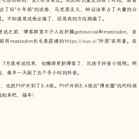
是可想而知的，差2分没有过。我把知识重点放在了时政、教育
出了份"十年前"的试卷，马克思主义、辩证法等占了大量的分
过。不知道是试卷出偏了，还是我的方向跑偏了。
前，博客群里不少人在折腾gotosocial和mastodon，自
mastodon长毛象搭建的
https://suo.si
"所思"在用着。在
。7月底考试结束，也懒得更新博客了，沉迷于抖音小视频。明
刷，最多一天刷了五个多小时的抖音。
也把PHP升到了8.4版。PHP升到8.4版后"博友圈"的代码报
剋起来吧，骚年！