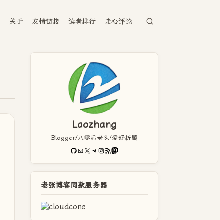
档
关于
友情链接
读者排行
走心评论
Laozhang
Blogger/八零后老头/爱好折腾
GitHub
电子邮件
X
Telegram
Instagram
RSS Feed
Mastodon
老张博客同款服务器