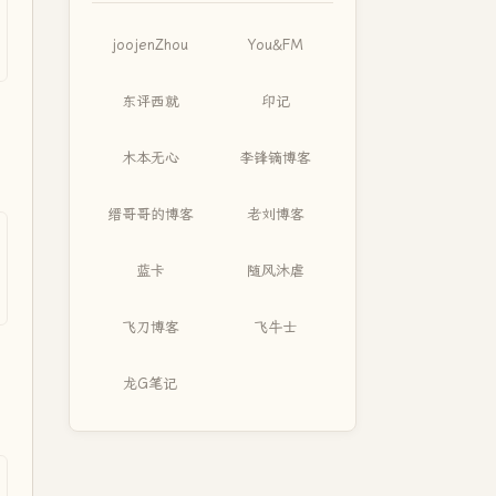
joojenZhou
You&FM
东评西就
印记
木本无心
李锋镝博客
缙哥哥的博客
老刘博客
蓝卡
随风沐虐
飞刀博客
飞牛士
龙G笔记