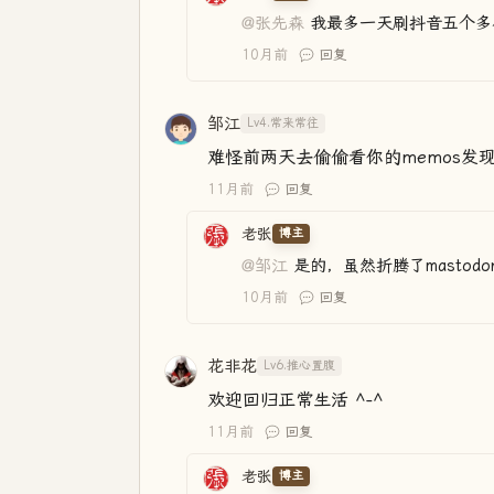
@张先森
我最多一天刷抖音五个多
10月前
回复
邹江
Lv4.常来常往
难怪前两天去偷偷看你的memos发
11月前
回复
老张
博主
@邹江
是的，虽然折腾了mastod
10月前
回复
花非花
Lv6.推心置腹
欢迎回归正常生活 ^-^
11月前
回复
老张
博主