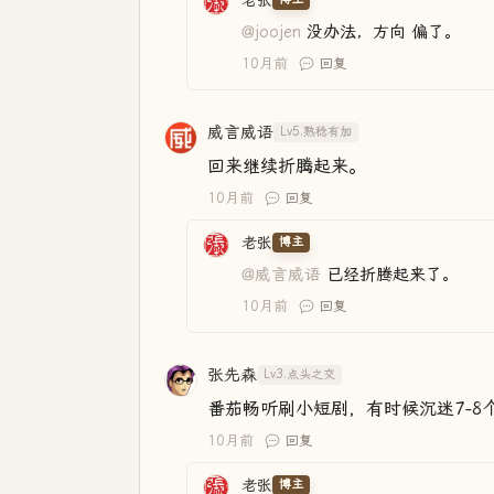
老张
@joojen
没办法，方向 偏了。
10月前
回复
威言威语
Lv5.熟稔有加
回来继续折腾起来。
10月前
回复
老张
博主
@威言威语
已经折腾起来了。
10月前
回复
张先森
Lv3.点头之交
番茄畅听刷小短剧，有时候沉迷7-8个
10月前
回复
老张
博主