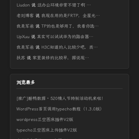
Liudon
说
这办公环境非常不错了啊 …
老刘博客
说
我现在用的是FRTP，全屋光…
我是军爸
说
TP的也是够用了，我看你选…
UpXuu
说
其实可以试试华为的路由器…
我是军爸
说
H3C知道的人比较少吧，质…
扶苏
说
家里装修的比较早，据说现…
浏览最多
[推广]酷鸭数据 · 520情人节特别活动机来啦！
WordPress首页调用typecho教程（1.3.0版）
wordpress兰空图床插件V2版
typecho兰空图床上传插件V2版