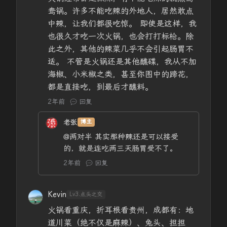
鸯锅。许多不能吃辣的外地人，居然敢点
中辣，让我们都很吃惊。 即使是这样，我
也很久才吃一次火锅，也会打打标枪。除
此之外，其他的辣菜几乎不会引起肠胃不
适。 不管是火锅还是其他醮碟，我从不加
海椒、小米椒之类，甚至你图中的蹄花，
都是直接吃，到最后才醮料。
2年前
回复
老张
博主
@两对半
其实那种辣还是可以接受
的，就是连吃两三天肠胃受不了。
2年前
回复
Kevin
Lv3.点头之交
火锅看重庆，折耳根看贵州，成都有：地
道川菜（绝不仅是麻辣）、兔头、担担