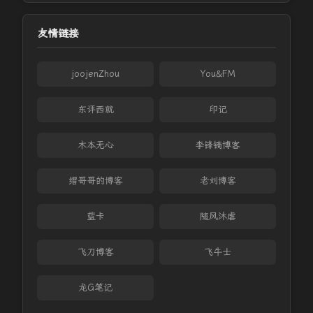
友情链接
joojenZhou
You&FM
东评西就
印记
木本无心
李锋镝博客
缙哥哥的博客
老刘博客
蓝卡
随风沐虐
飞刀博客
飞牛士
龙G笔记