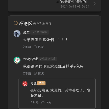
由“软云事件”想到的！
2024-06-13 08:56:34
评论区
共 69 条评论
晨岩
Lv2.初识寒暄
大半夜来看真馋啊！！！！
2年前
回复
Andy烧麦
Lv4.常来常往
成都最深的印象就是红油抄手+兔头
2年前
回复
老张
博主
@Andy烧麦
就是的，两样都吃了，感
觉不错。
2年前
回复