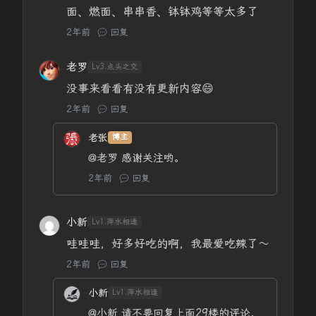
面、燃面、串串香、钵钵鸡等等太多了
2年前
回复
老罗
Lv3.点头之交
没事来看看有没有更新内容😄
2年前
回复
老张
博主
@老罗
感谢关注哟。
2年前
回复
小新
Lv1.萍水相逢
哇哇哇，好多好吃的啊，我最爱吃辣了～
2年前
回复
小新
Lv1.萍水相逢
@小新
请不要回复上面29楼的评论，