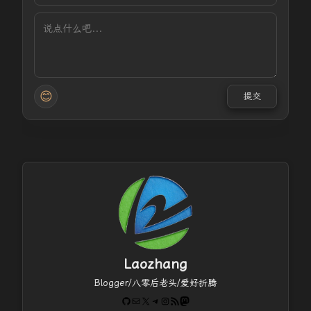
😊
提交
Laozhang
Blogger/八零后老头/爱好折腾
GitHub
电子邮件
X
Telegram
Instagram
RSS Feed
Mastodon