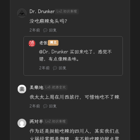
Dr. Drunker
Lv2.初识寒暄
没吃麻辣兔头吗？
2年前
回复
老张
博主
@Dr. Drunker
买回来吃了，感觉不
错，有点像辣条味。
2年前
回复
美樂地
Lv8.把酒言欢
我太太上周在川西旅行，可惜她吃不了辣
2年前
回复
两对半
Lv2.初识寒暄
作为还是挺能吃辣的四川人，其实我们点
火锅经常都是微辣，有不能吃辣的就点鸳