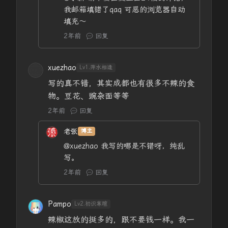
我邮箱填错了qaq 可恶的浏览器自动
填充～
2年前
回复
xuezhao
Lv1.萍水相逢
写的真不错，其实成都也有很多不辣的食
物。豆花、豌杂面等等
2年前
回复
老张
博主
@xuezhao
我写的哪是不错呀，纯乱
写。
2年前
回复
Pampo
Lv2.初识寒暄
辣椒这放的挺多的，跟不要钱一样。我一