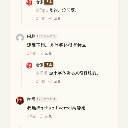
老张
博主
@Pipu
是的，没问题。
2年前
回复
闲趣
Lv3.点头之交
速度不错。另外字体很有特点
2年前
回复
老张
博主
@闲趣
这个字体看起来很舒服的。
2年前
回复
时雨
Lv1.萍水相逢
我选择github＋vercel纯静态
2年前
回复