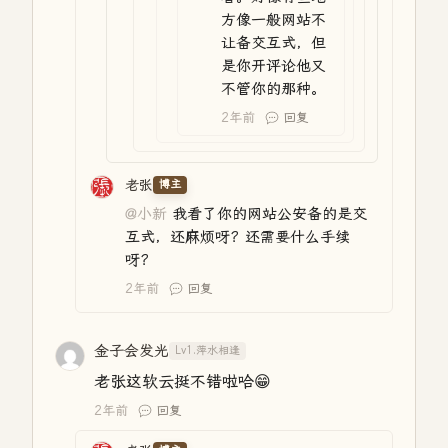
方像一般网站不
让备交互式，但
是你开评论他又
不管你的那种。
2年前
回复
老张
博主
@小新
我看了你的网站公安备的是交
互式，还麻烦呀？还需要什么手续
呀？
2年前
回复
金子会发光
Lv1.萍水相逢
老张这软云挺不错啦哈😁
2年前
回复