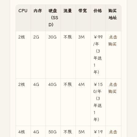
CPU
内存
硬盘
流量
带宽
价格
购买
（SS
地址
D）
2核
2G
30G
不限
3M
￥99
点击
/年
购买
（3
年送
1
年）
2核
4G
40G
不限
4M
￥15
点击
0/年
购买
（3
年送
1
年）
4核
4G
50G
不限
5M
￥19
点击