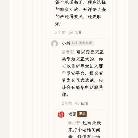
签个承诺书了，现在选择
的非交互式，开评论了查
的严还得要关，还更麻
烦！
2年前
回复
小新
Lv1.萍水相逢
@老张
可以变更交互
类型为交互式的，你
可以重新登录进入那
个网安平台，提交变
更为交互式试试，应
该会有蜀黎电话联系
你。
2年前
回复
老张
博主
@小新
过两天我
来打个电话问问
看。好像有些地