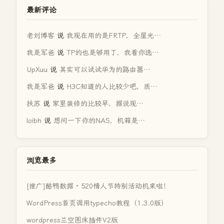
最新评论
老刘博客
说
我现在用的是FRTP，全屋光…
我是军爸
说
TP的也是够用了，我看你选…
UpXuu
说
其实可以试试华为的路由器…
我是军爸
说
H3C知道的人比较少吧，质…
扶苏
说
家里装修的比较早，据说现…
loibh
说
想问一下你的NAS，机箱是…
浏览最多
[推广]酷鸭数据 · 520情人节特别活动机来啦！
WordPress首页调用typecho教程（1.3.0版）
wordpress兰空图床插件V2版