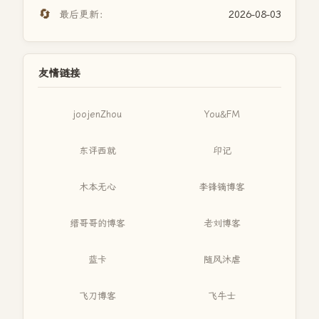
🔄
最后更新：
2026-08-03
友情链接
joojenZhou
You&FM
东评西就
印记
木本无心
李锋镝博客
缙哥哥的博客
老刘博客
蓝卡
随风沐虐
飞刀博客
飞牛士