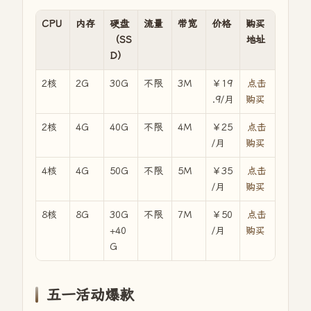
CPU
内存
硬盘
流量
带宽
价格
购买
（SS
地址
D）
2核
2G
30G
不限
3M
￥19
点击
.9/月
购买
2核
4G
40G
不限
4M
￥25
点击
/月
购买
4核
4G
50G
不限
5M
￥35
点击
/月
购买
8核
8G
30G
不限
7M
￥50
点击
+40
/月
购买
G
五一活动爆款