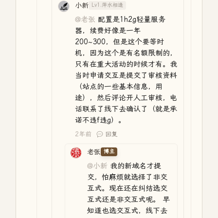
小新
Lv1.萍水相逢
@老张
配置是1h2g轻量服务
器，续费好像是一年
200~300，但是这个要等时
机，因为这个是有名额限制的，
只有在重大活动的时候才有。我
当时申请交互是提交了审核资料
（站点的一些基本信息，用
途），然后评论开人工审核，电
话联系了线下去确认了（就是承
诺不违f违g）。
2年前
回复
老张
博主
@小新
我的新域名才提
交，怕麻烦就选择了非交
互式。现在还在纠结选交
互式还是非交互式呢。 早
知道也选交互式，线下去