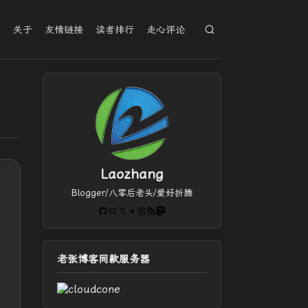
档
关于
友情链接
读者排行
走心评论
Laozhang
Blogger/八零后老头/爱好折腾
GitHub
电子邮件
X
Telegram
Instagram
RSS Feed
Mastodon
老张博客同款服务器