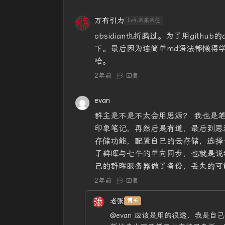
万有引力
Lv4.常来常往
obsidian也折腾过。为了用githu
下。最后因为连简单md语法都懒得学。
哈。
2年前
回复
evan
群主是不是不太会用思源？ 我也是笔记
印象笔记，再然后是有道，最后到思源
存储功能，配置自己的云存储，选择七
了群晖与七牛的单向同步，也就是说
己的群晖服务器做了备份，丢失的可
2年前
回复
老张
博主
@evan
应该是用的很透，我是自己部