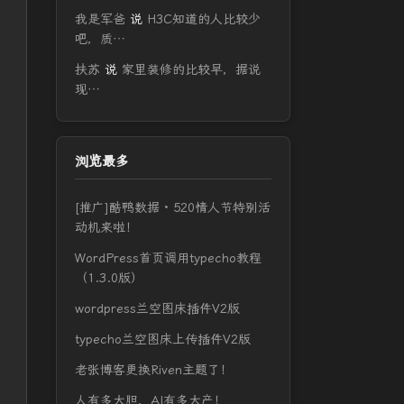
我是军爸
说
H3C知道的人比较少
吧，质…
扶苏
说
家里装修的比较早，据说
现…
浏览最多
[推广]酷鸭数据 · 520情人节特别活
动机来啦！
WordPress首页调用typecho教程
（1.3.0版）
wordpress兰空图床插件V2版
typecho兰空图床上传插件V2版
老张博客更换Riven主题了！
人有多大胆，AI有多大产！