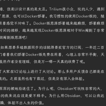
不错，但是UI设计真的是太丑。Trilium很小众，玩的人少，遇到
源，也可以Docker部署。我习惯性的使用Docker版的，随
着感觉不对味了。Docker版思源部署越来越麻烦，部署麻烦
间的推移，越来越发现Docker版思源相对于Win阉割了非常
叫做阉割版思源吧！
是如果想要多端数据同步的话就得要买官方的订阅，一年近二百
看着我们部署Docker版免费在用着，心理上非常不平衡，天
费。虽然作者没有理睬，但是万一哪一天真的收费了呢。
了大家在V2论坛上进行了大讨论。那么多用户反馈自己都是在
化的，主流的。之前虽然也有下载过，但是没有深入去体验。
经深深的被她给迷住了。为什么呢，Obsidian可玩性非常的大，
我来说应该是爱不释手。为什么用Obsidian，可以让我达
折腾，体验不出人生的价值。