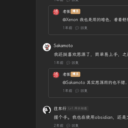
老张
博主
@Xenon
我也是用的暗色，看着舒
1年前
回复
Sakamoto
我还挺喜欢思源了，简单易上手，之间
1年前
回复
老张
博主
@Sakamoto
其实思源用的也不错
1年前
回复
往东行
Lv1.萍水相逢
握个手。我也在使用obsidian，
2年前
回复