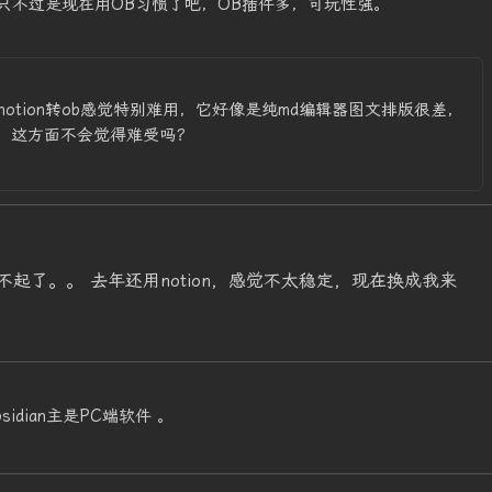
只不过是现在用OB习惯了吧，OB插件多，可玩性强。
otion转ob感觉特别难用，它好像是纯md编辑器图文排版很差，
，这方面不会觉得难受吗？
起了。。 去年还用notion，感觉不太稳定，现在换成我来
sidian主是PC端软件 。