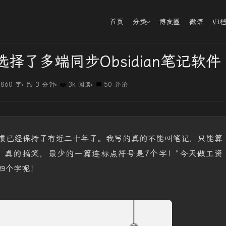
首页
分类
博友圈
微语
归
择了多端同步Obsidian笔记软件
860 字
约 3 分钟
3k 阅读
50 评论
惯已经保持了有近二十年了。我写的真的不能叫笔记，只能算
，真的搞笑，最少的一篇连标点符号是7个字！"今天做工资
四个字呢！