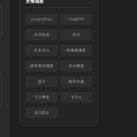
友情链接
joojenZhou
You&FM
东评西就
印记
木本无心
李锋镝博客
缙哥哥的博客
老刘博客
蓝卡
随风沐虐
飞刀博客
飞牛士
龙G笔记