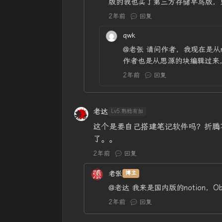
版的我也买了第三方存储早鸟版，
2年前
回复
qwk
@老张
请问作者，我现在是从n
作者也是从思源的块编辑过来
2年前
回复
老达
Lv5.熟稔有加
这个是要自己搭建笔记软件吗？折腾不
了。。
2年前
回复
老张
博主
@老达
我来是国内版的notion，Ob
2年前
回复