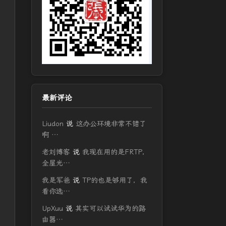
最新评论
Liudon
说
这办公环境非常不错了
啊 …
老刘博客
说
我现在用的是FRTP，
全屋光…
我是军爸
说
TP的也是够用了，我
看你选…
UpXuu
说
其实可以试试华为的路
由器…