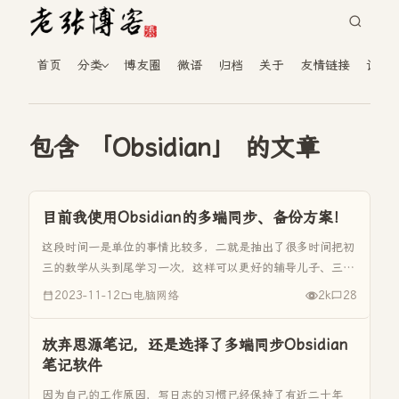
首页
分类
博友圈
微语
归档
关于
友情链接
读者
包含 「Obsidian」 的文章
目前我使用Obsidian的多端同步、备份方案！
这段时间一是单位的事情比较多，二就是抽出了很多时间把初
三的数学从头到尾学习一次，这样可以更好的辅导儿子、三是
折腾Obsidian，所以博客也十来天没有更新了，不过我的原则
2023-11-12
电脑网络
2k
28
是周更或是每月四篇文章就行。 这段时间在折腾Obsidian，
那博...
放弃思源笔记，还是选择了多端同步Obsidian
笔记软件
因为自己的工作原因，写日志的习惯已经保持了有近二十年