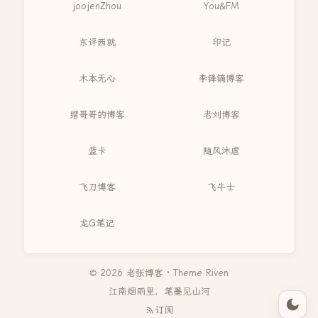
joojenZhou
You&FM
东评西就
印记
木本无心
李锋镝博客
缙哥哥的博客
老刘博客
蓝卡
随风沐虐
飞刀博客
飞牛士
龙G笔记
© 2026 老张博客 · Theme
Riven
江南烟雨里，笔墨见山河
订阅