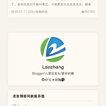
了。我写的真的不能叫笔记，只能算是日志或是流水。翻看以
前写的日志，真的搞笑，最少的一篇连标点符号是7个字！“今
2023-11-02
电脑网络
3k
50
天做工资表。”，呵呵，相比胡适的打牌日记还多四个字呢！
虽然只是短短的三个...
Laozhang
Blogger/八零后老头/爱好折腾
GitHub
电子邮件
X
Telegram
Instagram
RSS Feed
Mastodon
老张博客同款服务器