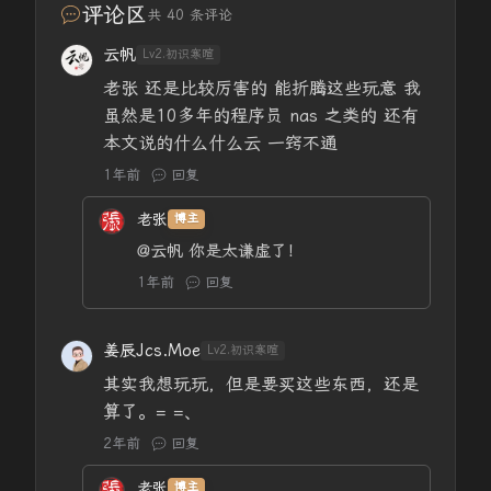
评论区
共 40 条评论
云帆
Lv2.初识寒暄
老张 还是比较厉害的 能折腾这些玩意 我
虽然是10多年的程序员 nas 之类的 还有
本文说的什么什么云 一窍不通
1年前
回复
老张
博主
@云帆
你是太谦虚了！
1年前
回复
姜辰Jcs.Moe
Lv2.初识寒暄
其实我想玩玩，但是要买这些东西，还是
算了。= =、
2年前
回复
老张
博主