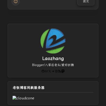
😊
提交
Laozhang
Blogger/八零后老头/爱好折腾
GitHub
电子邮件
X
Telegram
Instagram
RSS Feed
Mastodon
老张博客同款服务器