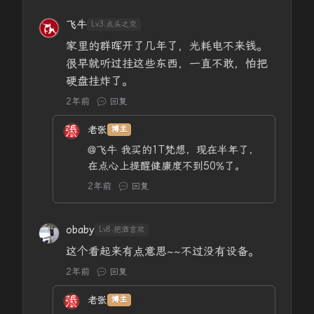
飞牛
Lv3.点头之交
家里的群晖开了几年了，光耗电不来钱。
很早就听过挂这些东西，一直不敢，怕把
硬盘挂炸了。
2年前
回复
老张
博主
@飞牛
我买的1T梵想，现在半年了，
在点心上提醒健康度不到50%了。
2年前
回复
obaby
Lv8.把酒言欢
这个看起来有点意思~~不过没有设备。
2年前
回复
老张
博主