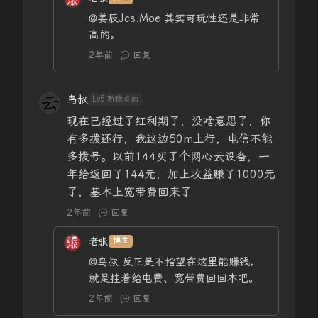
@姜辰Jcs.Moe
其实可玩性还是非常
高的。
2年前
回复
鸟叔
Lv5.熟稔有加
现在已经过了红利期了，没啥意思了，你
有多拨还行，我这边50m上行，电信不能
多拨号。以前144买了个网心云设备，一
年给返回了144元，加上收益赚了1000元
了，基本上宽带费回来了
2年前
回复
老张
博主
@鸟叔
反正是不指望在这里能赚钱，
就是挂着给电费、宽带费回回本吧。
2年前
回复