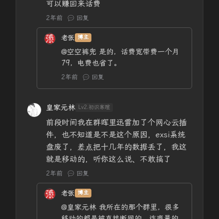
可以赚回来话费
2年前
回复
老张
博主
@空空裤兜
是的，话费宽带费一个月
79，电费也省了。
2年前
回复
皇家元林
Lv2.初识寒暄
前段时间我在群晖里迅雷加了个网心云插
件，也不知道是不是这个原因，exsi系统
盘废了，差点把十几年的数据丢了，我这
就是移动的，听你这么说、不敢搞了
2年前
回复
老张
博主
@皇家元林
我所在的那个群里，很多
移动的都是被直接断网的，连商量的