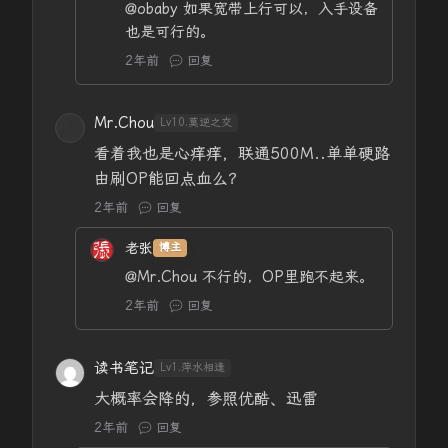
@obaby
如果宽带上行可以，入手设备
也是可行的。
2年前
回复
Mr.Chou
Lv10.莫逆之交
看着我也是心痒痒，联通500M..单单硬路
由刷OP能回点血么？
2年前
回复
老张
博主
@Mr.Chou
不行的，OP里跑不起来。
2年前
回复
读书笔记
Lv1.萍水相逢
大概率会降的，参照优酷、迅雷
2年前
回复