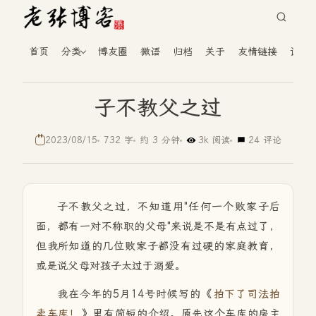
首页
分类
博友圈
微语
归档
关于
友情链接
读者
子不教父之过
2023/08/15
732 字
约 3 分钟
3k 阅读
24 评论
子不教父之过，不知道用"任何一个败家子后
面，都有一对不称职的父母"来说是不是有点过了，
但我所知道的几位败家子都没有过硬的家庭教育，
或是说父母对孩子太过于溺爱。
我在今年的5月14号时候写的《
拍下了司法拍
卖车库！
》里有简短的介绍。原先这个车库的房主