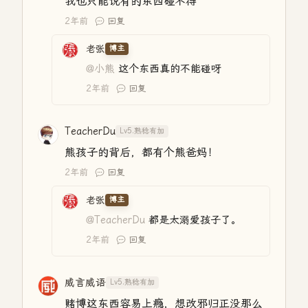
我也只能说有的东西碰不得
2年前
回复
老张
博主
@小熊
这个东西真的不能碰呀
2年前
回复
TeacherDu
Lv5.熟稔有加
熊孩子的背后，都有个熊爸妈！
2年前
回复
老张
博主
@TeacherDu
都是太溺爱孩子了。
2年前
回复
威言威语
Lv5.熟稔有加
赌博这东西容易上瘾，想改邪归正没那么