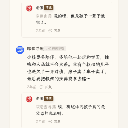
老张
博主
@自由勇
是的呀，但是孩子一辈子就
完了。
2年前
回复
踏雪寻熊
Lv2.初识寒暄
小孩要多陪伴，多陪他一起玩和学习，性
格和人品就不会太差。我有个叔叔的儿子
也是欠了一身赌债，房子卖了车子卖了，
最后要把叔叔的丧葬费拿去赌···
2年前
回复
老张
博主
@踏雪寻熊
唉，有这样的孩子真的是
父母的悲哀呀。
2年前
回复