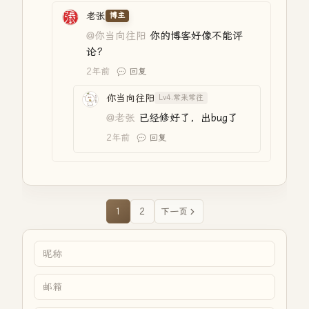
老张
博主
@你当向往阳
你的博客好像不能评
论？
2年前
回复
你当向往阳
Lv4.常来常往
@老张
已经修好了，出bug了
2年前
回复
1
2
下一页