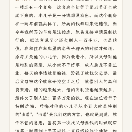
一楼还有一个套房，这套房当初等于是老爷子全款
买下来的，小儿子是一分钱都没有出。而这个套房
在一两年前就卖掉了，所卖的钱都用来还赌债，而
今年我所买的车房是法拍房，原告直接申请强制执
行的，据法官说至少还欠别人一百多万，也是赌
债。在和往在车库里的老爷子聊天的时候才知道，
原房主是他的小儿子，因为最老小，所以父母对他
是特别的溺爱，从小就不干好事，成人后是不务正
业。每天的事情就是赌钱，没钱了就找父母要。最
后父母被这个败家子挖空了之后，就借别人的高利
贷来赌。赌的越来越大，借的高利贷也越来越多，
最终欠了别人近二百多万元的钱。现在这位老爷子
特别后悔，后悔对他的小儿子从小到大就是特别
的"由着"。"由着"是我们这的方言，也就是溺爱，放
任不管的意思。当初第一次找父母要钱的时候就应
该第一时间制止而不应该一直送钱给他让他赌。如