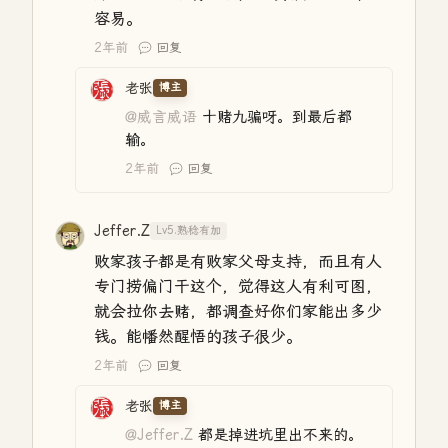
容易。
2年前
回复
老张
博主
@威言威语
十赌九骗呀。到最后都
输。
2年前
回复
Jeffer.Z
Lv5.熟稔有加
败家孩子都是有败家父母支持，而且有人
专门捞偏门干这个，觉得这人有利可图，
就会拉你去赌，都调查好你们家能出多少
钱。能幡然醒悟的孩子很少。
2年前
回复
老张
博主
@Jeffer.Z
都是掉进坑里出不来的。