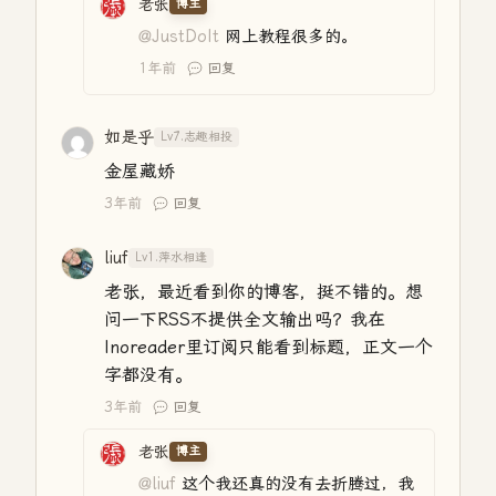
老张
博主
@JustDoIt
网上教程很多的。
1年前
回复
如是乎
Lv7.志趣相投
金屋藏娇
3年前
回复
liuf
Lv1.萍水相逢
老张，最近看到你的博客，挺不错的。想
问一下RSS不提供全文输出吗？我在
Inoreader里订阅只能看到标题，正文一个
字都没有。
3年前
回复
老张
博主
@liuf
这个我还真的没有去折腾过，我