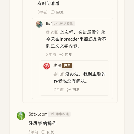
有时间看看
3年前
回复
liuf
Lv1.萍水相逢
@老张
怎么样，有进展没？我
今天在Inoreader里面还是看不
到正文文字内容。
2年前
回复
老张
博主
@liuf
没办法，找到主题的
作者也没有解决。
2年前
回复
36tx.com
Lv1.萍水相逢
好厉害的操作
3年前
回复