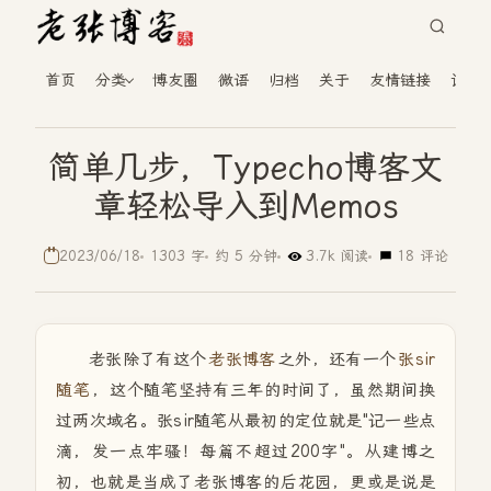
首页
分类
博友圈
微语
归档
关于
友情链接
读者
简单几步，Typecho博客文
章轻松导入到Memos
2023/06/18
1303 字
约 5 分钟
3.7k 阅读
18 评论
老张除了有这个
老张博客
之外，还有一个
张sir
随笔
，这个随笔坚持有三年的时间了，虽然期间换
过两次域名。张sir随笔从最初的定位就是"记一些点
滴，发一点牢骚！每篇不超过200字"。从建博之
初，也就是当成了老张博客的后花园，更或是说是