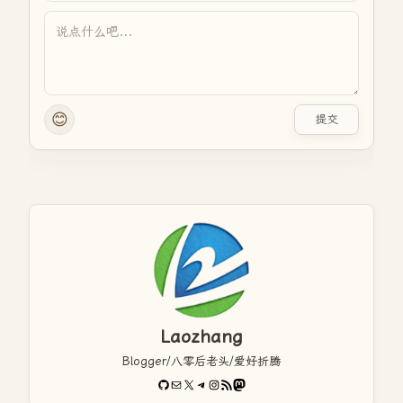
😊
提交
Laozhang
Blogger/八零后老头/爱好折腾
GitHub
电子邮件
X
Telegram
Instagram
RSS Feed
Mastodon