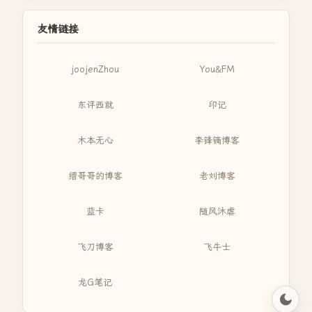
友情链接
joojenZhou
You&FM
东评西就
印记
木本无心
李锋镝博客
缙哥哥的博客
老刘博客
蓝卡
随风沐虐
飞刀博客
飞牛士
龙G笔记