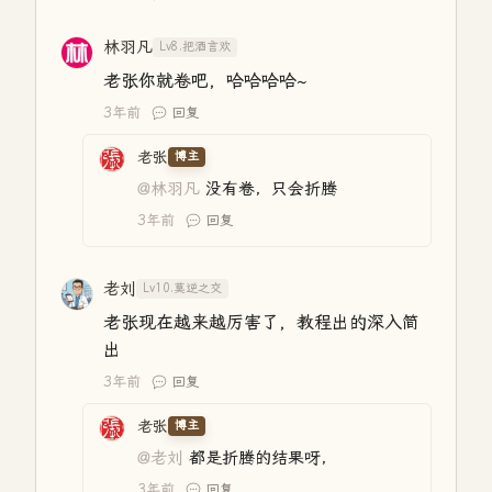
林羽凡
Lv8.把酒言欢
老张你就卷吧，哈哈哈哈~
3年前
回复
老张
博主
@林羽凡
没有卷，只会折腾
3年前
回复
老刘
Lv10.莫逆之交
老张现在越来越厉害了，教程出的深入简
出
3年前
回复
老张
博主
@老刘
都是折腾的结果呀，
3年前
回复