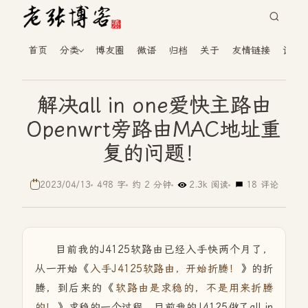
首页
分类
博友圈
微语
归档
关于
友情链接
读者
解决all in one爱快主路由
Openwrt旁路由MAC地址重
复的问题！
2023/04/13
498 字
约 2 分钟
2.3k 阅读
18 评论
目前我的J4125软路由已经入手快两个月了，
从一开始《
入手J4125软路由，开始折腾！
》的折
腾，到后来的《
软路由是求稳的，不是用来折腾
的！
》求稳的一个过程。目前我的J4125做了all in