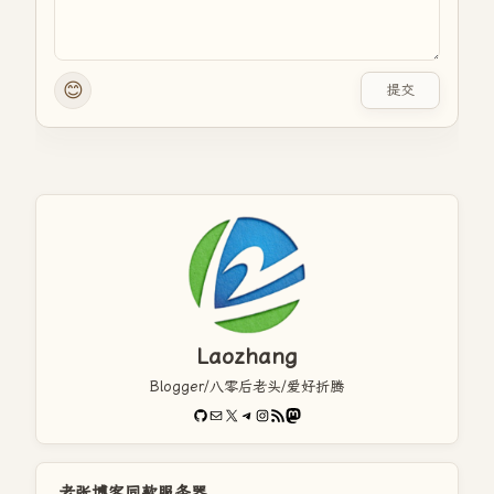
😊
提交
Laozhang
Blogger/八零后老头/爱好折腾
GitHub
电子邮件
X
Telegram
Instagram
RSS Feed
Mastodon
老张博客同款服务器