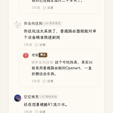
我的已经稳定运行二十多天了。
3年前
回复
你当向往阳
Lv4.常来常往
你这玩法太高级了，普通路由器就能对单
个设备精准限速断网
3年前
回复
老张
博主
@你当向往阳
这个可玩性高，其实以
前是用普通路由刷的Openwrt，一直
折腾这些东西。
3年前
回复
空空裤兜
Lv5.熟稔有加
还在怼着硬酷R1流口水。
3年前
回复