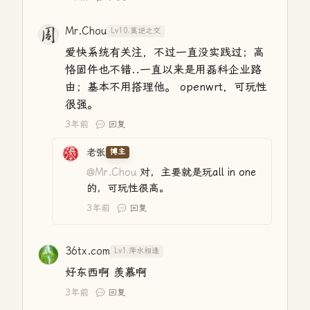
Mr.Chou
Lv10.莫逆之交
爱快系统有关注，不过一直没实践过；高
恪固件也不错..一直以来是用磊科企业路
由；基本不用搭理他。 openwrt，可玩性
很强。
3年前
回复
老张
博主
@Mr.Chou
对，主要就是玩all in one
的，可玩性很高。
3年前
回复
36tx.com
Lv1.萍水相逢
好东西啊 羡慕啊
3年前
回复