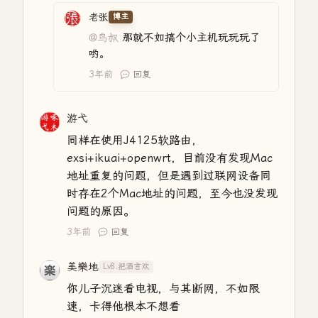
老张
博主
@鸟叔
那就不如搞个小主机玩玩玩了
哟。
3年前
回复
游弋
同样在使用J4125软路由，
exsi+ikuai+openwrt，目前没有发现Mac
地址重复的问题，但是遇到过联网设备同
时存在2个Mac地址的问题，至今也没发现
问题的原因。
3年前
回复
美樂地
Lv8.把酒言欢
你儿子沉迷看电视，与其断网，不如限
速，卡得他根本不想看