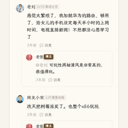
老刘
Lv10.莫逆之交
感觉太繁琐了，我加就华为的路由，够用
了，给女儿的手机设定每天半小时的上网
时间，电视直接断网！不然都没心思学习
了
3年前
回复
老张
博主
@老刘
可玩性两袖清风是非常高的，
很值得玩。
3年前
回复
网友小宋
Lv9.惺惺相惜
改天把树莓派买了。也整个x86玩玩
3年前
回复
老张
博主