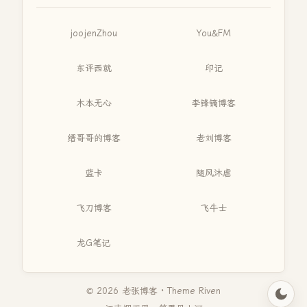
joojenZhou
You&FM
东评西就
印记
木本无心
李锋镝博客
缙哥哥的博客
老刘博客
蓝卡
随风沐虐
飞刀博客
飞牛士
龙G笔记
© 2026 老张博客 · Theme
Riven