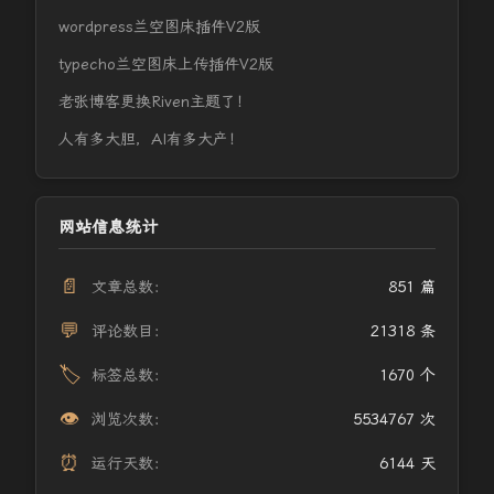
wordpress兰空图床插件V2版
typecho兰空图床上传插件V2版
老张博客更换Riven主题了！
人有多大胆，AI有多大产！
网站信息统计
📄
文章总数：
851 篇
💬
评论数目：
21318 条
🏷️
标签总数：
1670 个
👁️
浏览次数：
5534767 次
⏰
运行天数：
6144 天