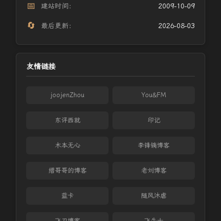
📅
建站时间：
2009-10-09
🔄
最后更新：
2026-08-03
友情链接
joojenZhou
You&FM
东评西就
印记
木本无心
李锋镝博客
缙哥哥的博客
老刘博客
蓝卡
随风沐虐
飞刀博客
飞牛士