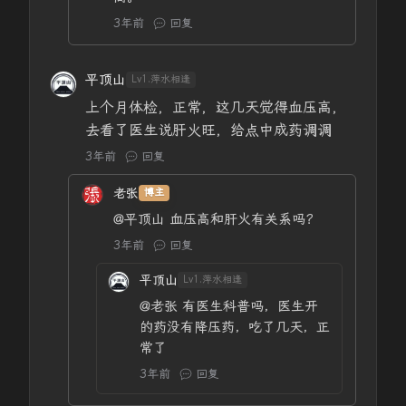
3年前
回复
平顶山
Lv1.萍水相逢
上个月体检，正常，这几天觉得血压高，
去看了医生说肝火旺，给点中成药调调
3年前
回复
老张
博主
@平顶山
血压高和肝火有关系吗？
3年前
回复
平顶山
Lv1.萍水相逢
@老张
有医生科普吗，医生开
的药没有降压药，吃了几天，正
常了
3年前
回复