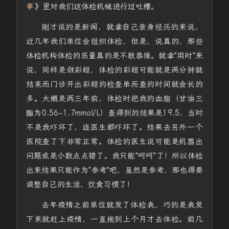
事
》里对我们这体检机械进行过吐槽。
刚才说的是新闻，就拿自己亲身经历的来说，
近几年我们单位会组织体检，但是，说真的，那些
体检机构体检的质量真的是不敢恭维。就拿"用时"来
说，同样是做彩超，体检的彩超可能就是两分钟就
结束而门诊开出彩超的检查单而查的时间就会长的
多。大概是两三年前，体检时把我的血脂（甘油三
酯为0.56~1.7mmol/L）查得到的结果是19.5，当时
不是我吓坏了，连医生都吓坏了。结果去另外一个
医院查了下非常正常。体检的医生说可能是机器出
问题或是小数点点错了。我只能"呵呵"了！所以体检
出来结果只能作为"参考"吧，虽然是参考，那也得要
调整自己的生活、饮食习惯了！
去年疫情之前单位就发了体检表，巧的是表发
下来就赶上疫情，一直拖到上个月才去体检。前几