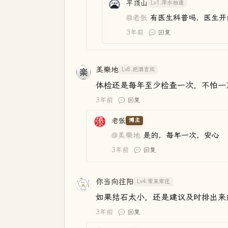
平顶山
Lv1.萍水相逢
@老张
有医生科普吗，医生开
3年前
回复
美樂地
Lv8.把酒言欢
体检还是每年至少检查一次，不怕一
3年前
回复
老张
博主
@美樂地
是的，每年一次，安心
3年前
回复
你当向往阳
Lv4.常来常往
如果结石太小，还是建议及时排出来
3年前
回复