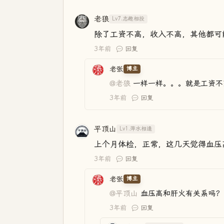
老狼
Lv7.志趣相投
除了工资不高，收入不高，其他都可
3年前
回复
老张
博主
@老狼
一样一样。。。就是工资不
3年前
回复
平顶山
Lv1.萍水相逢
上个月体检，正常，这几天觉得血压
3年前
回复
老张
博主
@平顶山
血压高和肝火有关系吗？
3年前
回复