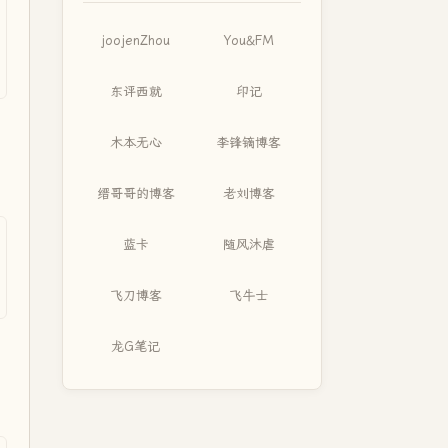
joojenZhou
You&FM
东评西就
印记
木本无心
李锋镝博客
缙哥哥的博客
老刘博客
蓝卡
随风沐虐
飞刀博客
飞牛士
龙G笔记