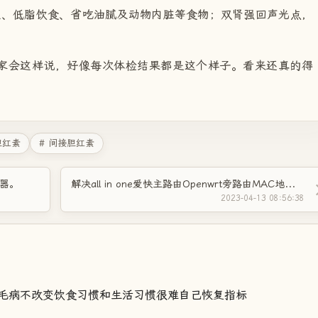
盐、低脂饮食、省吃油腻及动物内脏等食物；双肾强回声光点，
家会这样说，好像每次体检结果都是这个样子。看来还真的得
胆红素
# 间接胆红素
容器。
解决all in one爱快主路由Openwrt旁路由MAC地址重复的问题！
2023-04-13 08:56:38
毛病不改变饮食习惯和生活习惯很难自己恢复指标