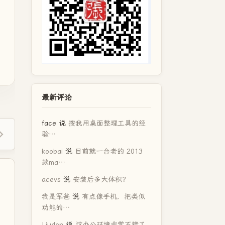
最新评论
face
说
按我用桌面整理工具的经
验…
koobai
说
目前就一台老的 2013
款ma…
acevs
说
安装后多大体积？
我是军爸
说
有点像手机，把类似
功能的…
Liudon
说
这办公环境非常不错了