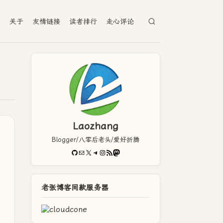
档
关于
友情链接
读者排行
走心评论
Laozhang
Blogger/八零后老头/爱好折腾
GitHub
电子邮件
X
Telegram
Instagram
RSS Feed
Mastodon
老张博客同款服务器