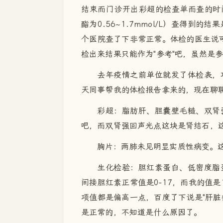
结束而门诊开出彩超的检查单而查的时
酯为0.56~1.7mmol/L）查得到
个医院查了下非常正常。体检的医生说可
检出来结果只能作为"参考"吧，虽然是
去年疫情之前单位就发了体检表，
天同事帮我的体检报告拿来的，现在聊
彩超：脂肪肝、胆囊壁毛糙、双肾
吧，而双肾强回声光点这块是肾结石，
胸片：两肺未见明显实质性病变。
生化检验：胆红素蛋白、低密度脂蛋白
间接胆红素正常值是0-17，而我的值是1
项值都是偏高一点，百度了下说是"肝脏
是正常的，不知道是什么原因了。