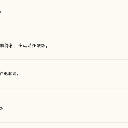
。
脑面前待着，多运动多锻炼。
在电脑前。
炼