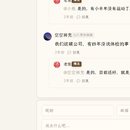
老张
博主
@小熊
是的，有小半年没有运动了
3年前
回复
空空裤兜
Lv1.萍水相逢
我们这破公司，有四年没说体检的事
3年前
回复
老张
博主
@空空裤兜
是的，目前还好，就是
3年前
回复