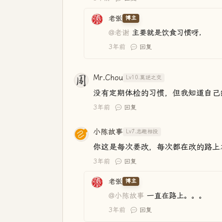
老张
博主
@老谢
主要就是饮食习惯呀，
3年前
回复
Mr.Chou
Lv10.莫逆之交
没有定期体检的习惯，但我知道自己
3年前
回复
小陈故事
Lv7.志趣相投
你这是每次要改，每次都在改的路上左右徘
3年前
回复
老张
博主
@小陈故事
一直在路上。。。
3年前
回复