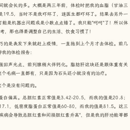
间就会长的多。大概是两三年前，体检时把我的血脂（甘油三
的结果是19.5，当时不是我吓坏了，连医生都吓坏了。结果去另外一
能是机器出问题或是小数点点错了。我只能"呵呵"了！所以体
参考，那也得要调整自己的生活、饮食习惯了！
巧的是表发下来就赶上疫情，一直拖到上个月才去体检。前几
聊我的体检报告：
强回声光点、前列腺稍大伴钙化。脂肪肝这块还是跟体重有关
这个毛病一直都有，只是因为石头还小就没有的治疗。
这个是没有问题的。
偏高。总胆红素正常值是3.42-20.5，而我的值是20.8；
7.1，低密度脂蛋白正常值是60-80，而我的值是81.5。这三
疾病会导致总胆红素和间接胆红素升高"，但是我的肝功能等都