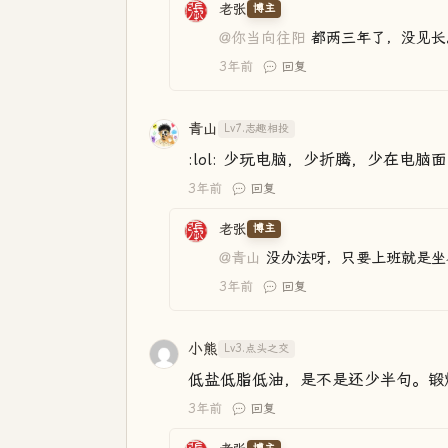
老张
博主
@你当向往阳
都两三年了，没见长
3年前
回复
青山
Lv7.志趣相投
:lol: 少玩电脑，少折腾，少在电
3年前
回复
老张
博主
@青山
没办法呀，只要上班就是坐
3年前
回复
小熊
Lv3.点头之交
低盐低脂低油，是不是还少半句。锻
3年前
回复