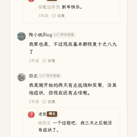
@魔法修狗
新年快乐。
3年前
回复
陶小桃Blog
Lv1.萍水相逢
我家也是，不过现在基本都恢复十之八九
了
3年前
回复
伯正
Lv1.萍水相逢
我是刚开始的两天有点低烧和发寒，没其
他症状，但现在还有点咳嗽。
3年前
回复
老张
博主
@伯正
一个过程吧，我三天之后就没
有症状了。