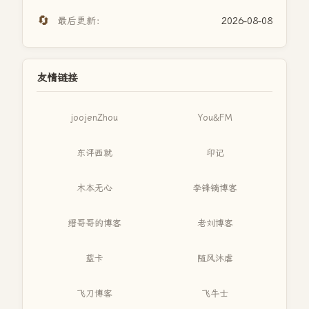
🔄
最后更新：
2026-08-08
友情链接
joojenZhou
You&FM
东评西就
印记
木本无心
李锋镝博客
缙哥哥的博客
老刘博客
蓝卡
随风沐虐
飞刀博客
飞牛士