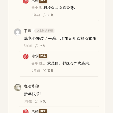
老张
博主
@小熊
都提心二次感染呀。
3年前
回复
平顶山
Lv2.初识寒暄
基本全都过了一遍，现在又开始担心重阳
3年前
回复
老张
博主
@平顶山
就是的，都提心二次感染。
3年前
回复
魔法修狗
新年快乐！
3年前
回复
老张
博主