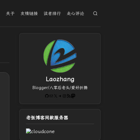
档
关于
友情链接
读者排行
走心评论
Laozhang
Blogger/八零后老头/爱好折腾
GitHub
电子邮件
X
Telegram
Instagram
RSS Feed
Mastodon
老张博客同款服务器