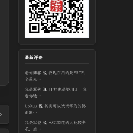
最新评论
老刘博客
说
我现在用的是FRTP，
全屋光…
我是军爸
说
TP的也是够用了，我
看你选…
UpXuu
说
其实可以试试华为的路
由器…
我是军爸
说
H3C知道的人比较少
吧，质…