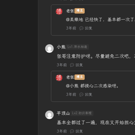
老张
博主
@美樂地
已经快了，基本都一次了
3年前
回复
小熊
Lv1.萍水相逢
张哥注意防护呀。尽量避免二次吧，
3年前
回复
老张
博主
@小熊
都提心二次感染呀。
3年前
回复
平顶山
Lv2.初识寒暄
基本全都过了一遍，现在又开始担心
3年前
回复