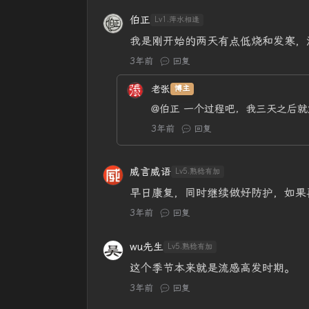
伯正
Lv1.萍水相逢
我是刚开始的两天有点低烧和发寒，
3年前
回复
老张
博主
@伯正
一个过程吧，我三天之后就
3年前
回复
威言威语
Lv5.熟稔有加
早日康复，同时继续做好防护，如果
3年前
回复
wu先生
Lv5.熟稔有加
这个季节本来就是流感高发时期。
3年前
回复