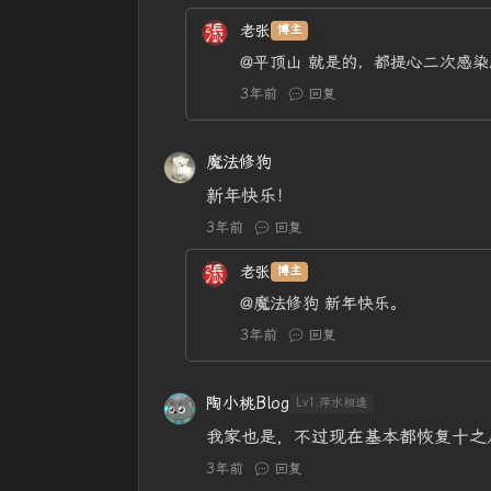
老张
博主
@平顶山
就是的，都提心二次感染
3年前
回复
魔法修狗
新年快乐！
3年前
回复
老张
博主
@魔法修狗
新年快乐。
3年前
回复
陶小桃Blog
Lv1.萍水相逢
我家也是，不过现在基本都恢复十之
3年前
回复