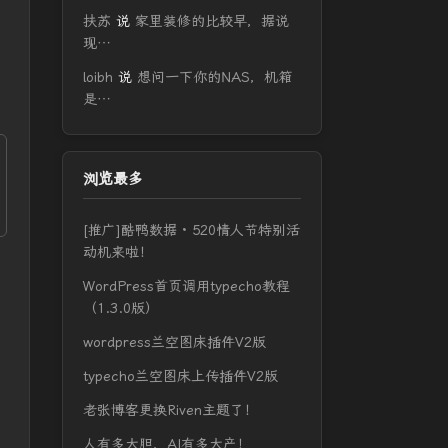
扶苏
说
家里装修的比较早，据说
现…
loibh
说
想问一下你的NAS，机箱
是…
浏览最多
[推广]酷鸭数据 · 520情人节特别活
动机来啦！
WordPress首页调用typecho教程
（1.3.0版）
wordpress兰空图床插件V2版
typecho兰空图床上传插件V2版
老张博客更换Riven主题了！
人有多大胆，AI有多大产！