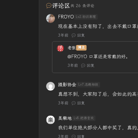
评论区
共 26 条评论
FROYO
Lv2.初识寒暄
现在基本上没有阳了，出去不戴口罩
3年前
回复
老张
博主
@FROYO
口罩还是常戴的好。
3年前
回复
摄影协会
Lv7.志趣相投
真想不到，大家阳了后，会如此的高
3年前
回复
美樂地
Lv8.把酒言欢
我们单位绝大部分人都中奖了，真的
3年前
回复