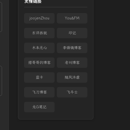
友情链接
joojenZhou
You&FM
东评西就
印记
木本无心
李锋镝博客
缙哥哥的博客
老刘博客
蓝卡
随风沐虐
飞刀博客
飞牛士
龙G笔记