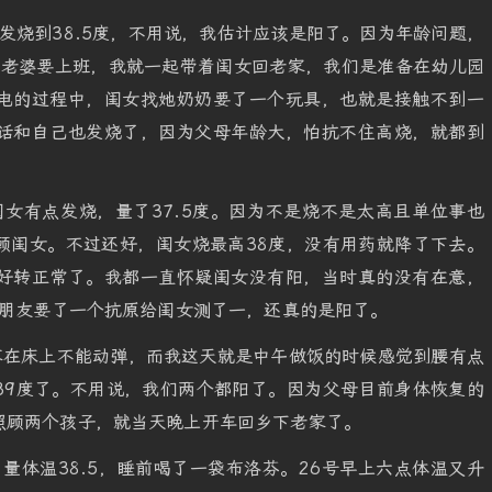
爸发烧到38.5度，不用说，我估计应该是阳了。因为年龄问题，
为老婆要上班，我就一起带着闺女回老家，我们是准备在幼儿园
电的过程中，闺女找她奶奶要了一个玩具，也就是接触不到一
话和自己也发烧了，因为父母年龄大，怕抗不住高烧，就都到
闺女有点发烧，量了37.5度。因为不是烧不是太高且单位事也
顾闺女。不过还好，闺女烧最高38度，没有用药就降了下去。
好转正常了。我都一直怀疑闺女没有阳，当时真的没有在意，
找朋友要了一个抗原给闺女测了一，还真的是阳了。
身酸疼在床上不能动弹，而我这天就是中午做饭的时候感觉到腰有点
39度了。不用说，我们两个都阳了。因为父母目前身体恢复的
照顾两个孩子，就当天晚上开车回乡下老家了。
，量体温38.5，睡前喝了一袋布洛芬。26号早上六点体温又升