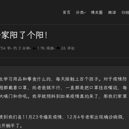
首页
分类
博友圈
微语
归
全家阳了个阳！
754 字
约 3 分钟
1.9k 阅读
26 评论
生学习用品和零食什么的，每天接触上百个孩子。对于疫情防
程都戴着口罩，而老爸就不行，一直都是把口罩挂在嘴边，每
大嗓门和你吼。我早就预料到如果疫情真的来了，那我们家第
提到我们县11月23号爆发疫情，12月4号老家出现确诊病假，
放开躺平了。