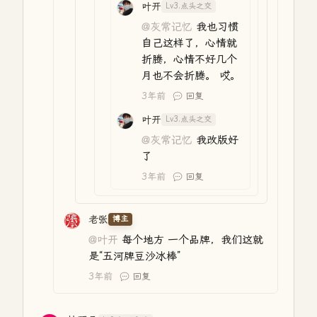
叶开
Lv3.点头之交
@灰常记忆
我也习惯
自己这样了，心情就
折腾，心情不好几个
月也不会折腾。 哎。
3年前
回复
叶开
Lv3.点头之交
@灰常记忆
我改版好
了
3年前
回复
老张
博主
@叶开
每个地方 一个品牌，我们这就
是“五河牌豆沙冰棒”
3年前
回复