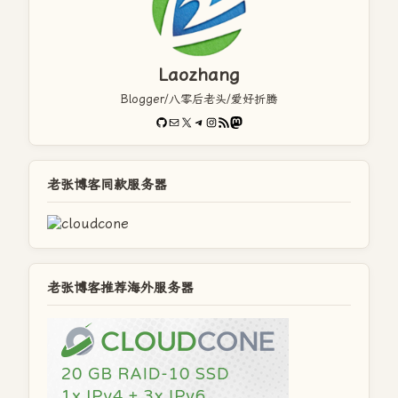
Laozhang
Blogger/八零后老头/爱好折腾
GitHub
电子邮件
X
Telegram
Instagram
RSS Feed
Mastodon
老张博客同款服务器
老张博客推荐海外服务器