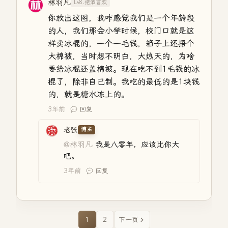
林羽凡
Lv8.把酒言欢
你放出这图，我咋感觉我们是一个年龄段
的人，我们那会小学时候，校门口就是这
样卖冰棍的，一个一毛钱，箱子上还捂个
大棉被，当时想不明白，大热天的，为啥
要给冰棍还盖棉被。现在吃不到1毛钱的冰
棍了，除非自己制。我吃的最低的是1块钱
的，就是糖水冻上的。
3年前
回复
老张
博主
@林羽凡
我是八零年，应该比你大
吧。
3年前
回复
1
2
下一页