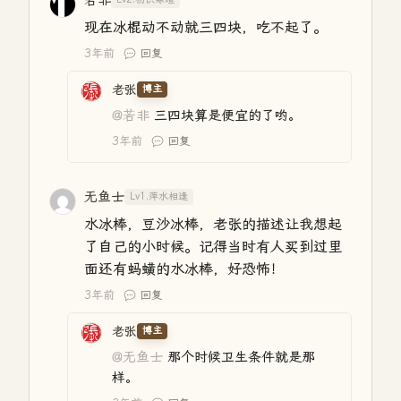
若非
现在冰棍动不动就三四块，吃不起了。
3年前
回复
老张
博主
@若非
三四块算是便宜的了哟。
3年前
回复
无鱼士
Lv1.萍水相逢
水冰棒，豆沙冰棒，老张的描述让我想起
了自己的小时候。记得当时有人买到过里
面还有蚂蟥的水冰棒，好恐怖！
3年前
回复
老张
博主
@无鱼士
那个时候卫生条件就是那
样。