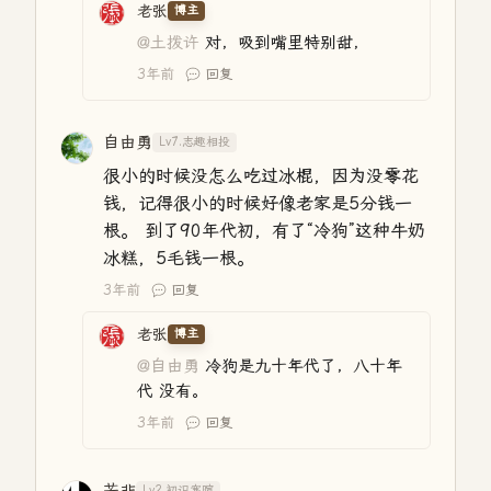
老张
博主
@土拨许
对，吸到嘴里特别甜，
3年前
回复
自由勇
Lv7.志趣相投
很小的时候没怎么吃过冰棍，因为没零花
钱，记得很小的时候好像老家是5分钱一
根。 到了90年代初，有了“冷狗”这种牛奶
冰糕，5毛钱一根。
3年前
回复
老张
博主
@自由勇
冷狗是九十年代了，八十年
代 没有。
3年前
回复
Lv2.初识寒暄