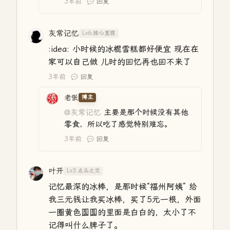
3年前
回复
灰常记忆
Lv6.推心置腹
:idea: 小时候的冰棍雪糕都好便宜 现在在
家可以自己做 儿时的回忆再也回不来了
3年前
回复
老张
博主
@灰常记忆
主要是那个时候没有其他
零食，所以吃了感觉特别难忘。
3年前
回复
叶开
Lv3.点头之交
记忆最深的冰棒，是那时候“福州阿姨” 给
我三元钱让我买冰棒，买了5元一根，外面
一圈黄色圆圆的里面是白白的，太小了不
记得叫什么牌子了。