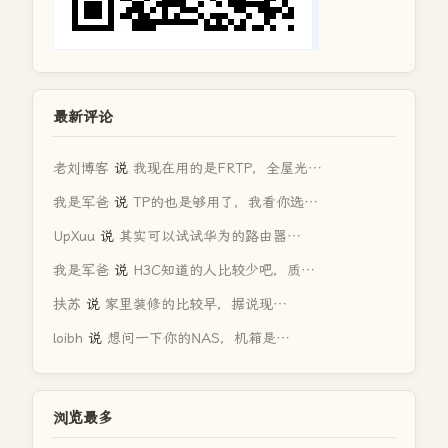
最新评论
老刘博客
说
我现在用的是FRTP，全屋光…
我是军爸
说
TP的也是够用了，我看你选…
UpXuu
说
其实可以试试华为的路由器…
我是军爸
说
H3C知道的人比较少吧，质…
扶苏
说
家里装修的比较早，据说现…
loibh
说
想问一下你的NAS，机箱是…
浏览最多