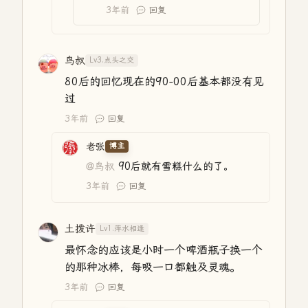
3年前
回复
鸟叔
Lv3.点头之交
80后的回忆现在的90-00后基本都没有见
过
3年前
回复
老张
博主
@鸟叔
90后就有雪糕什么的了。
3年前
回复
土拨许
Lv1.萍水相逢
最怀念的应该是小时一个啤酒瓶子换一个
的那种冰棒，每吸一口都触及灵魂。
3年前
回复