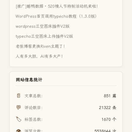
[推广]酷鸭数据 · 520情人节特别活动机来啦！
WordPress首页调用typecho教程（1.3.0版）
wordpress兰空图床插件V2版
typecho兰空图床上传插件V2版
老张博客更换Riven主题了！
人有多大胆，AI有多大产！
网站信息统计
📄
文章总数：
851 篇
💬
评论数目：
21322 条
🏷️
标签总数：
1670 个
👁️
浏览次数：
5538644 次