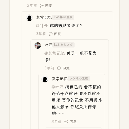
3年前
回复
灰常记忆
Lv6.推心置腹
@叶开
你的破站又关了？
3年前
回复
叶开
Lv3.点头之交
@灰常记忆
关了，眼不见为
净！
3年前
回复
灰常记忆
Lv6.推心置腹
@叶开
搞自己的 看不惯的
评论干点就好 要不然就不
用理 写你的记录 不用受其
他人影响 你这关关停停
的……
3年前
回复