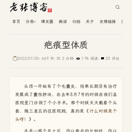
首页
分类
博友圈
微语
归档
关于
友情链接
读者
疤痕型体质
2022/07/30
669 字
约 3 分钟
1.9k 阅读
25 评论
头顶一开始有了个毛囊炎，结果长期没有治疗
发展成了囊性肿块，在去年8月7号的时候在我们县
医院里门诊做了个小手术。那个时候天天戴着个头
套，隔三差五的往医院跑，真的是《
什么时候是个
头呀！
》。
手术一两个月之后，伤口愈合的比较好，伤口