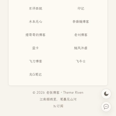
东评西就
印记
木本无心
李锋镝博客
缙哥哥的博客
老刘博客
蓝卡
随风沐虐
飞刀博客
飞牛士
龙G笔记
© 2026 老张博客 · Theme
Riven
江南烟雨里，笔墨见山河
订阅