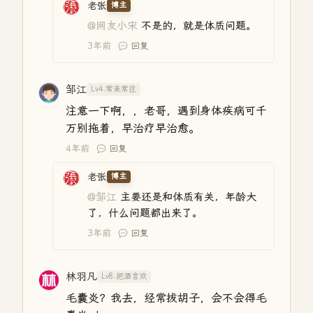
老张
博主
@网友小宋
不是的，就是体质问题。
3年前
回复
邹江
Lv4.常来常往
注意一下啊，，老哥，遇到身体疾病可千
万别拖着，早治疗早治愈。
4年前
回复
老张
博主
@邹江
主要还是和体质有关，年龄大
了，什么问题都出来了。
3年前
回复
林羽凡
Lv8.把酒言欢
毛囊炎？我去，经常拔胡子，会不会得毛