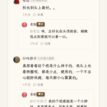
老达
Lv5.熟稔有加
别长到头上最好。。
3年前
回复
老张
博主
@老达
唉，正好长在头顶前面，稍微
低点别要就可以看一以。
3年前
回复
行吟游子
Lv6.推心置腹
真想看看这个疤是什么样子的，我头上长
着转圈呢，都是小点，硬质的，一个不当
心就肿成痈，每天都小心翼翼的。
4年前
回复
老张
博主
@行吟游子
我的个疤痕就是一个小肿
块，有指甲盖大，没有毛发，难看致