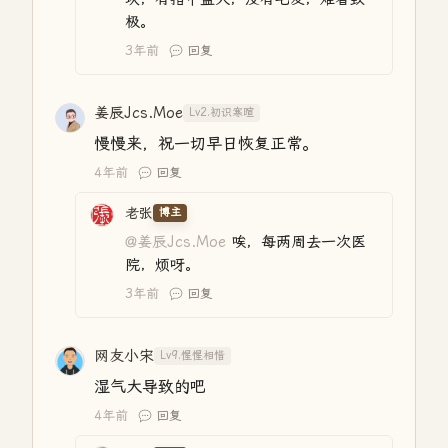
极。
3年前
回复
姜辰Jcs.Moe
Lv2.初识寒暄
慢慢来，祝一切早日恢复正常。
4年前
回复
老张
博主
@姜辰Jcs.Moe
唉，每两周去一次医
院，烦呀。
3年前
回复
网友小宋
Lv9.惺惺相惜
湿气大导致的吧
4年前
回复