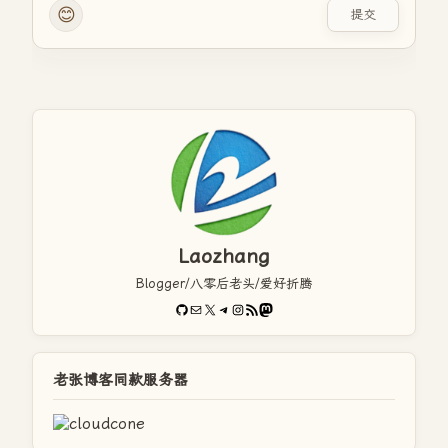
😊
提交
Laozhang
Blogger/八零后老头/爱好折腾
GitHub
电子邮件
X
Telegram
Instagram
RSS Feed
Mastodon
老张博客同款服务器