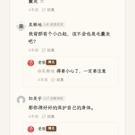
囊炎 :!:
4年前
回复
美樂地
Lv8.把酒言欢
我背部有个小凸起，该不会也是毛囊炎
吧？
4年前
回复
老张
博主
@美樂地
得要小心了，一定要注意
4年前
回复
如是乎
Lv7.志趣相投
那你得好好的保护自己的身体。
4年前
回复
老张
博主