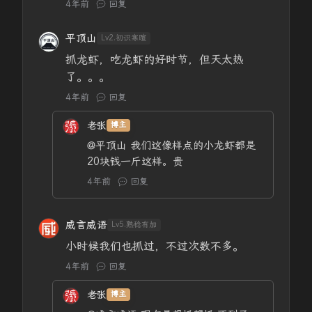
4年前
回复
平顶山
Lv2.初识寒暄
抓龙虾，吃龙虾的好时节，但天太热
了。。。
4年前
回复
老张
博主
@平顶山
我们这像样点的小龙虾都是
20块钱一斤这样。贵
4年前
回复
威言威语
Lv5.熟稔有加
小时候我们也抓过，不过次数不多。
4年前
回复
老张
博主