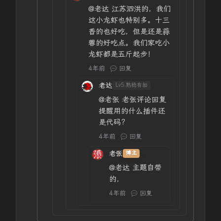
@老达
江苏泗洪的，我们
这小龙虾也特别多。十三
香的也好吃，但是还是蒜
蓉的好吃点。我们家吃小
龙虾都是五斤起步！
4年前
回复
老达
Lv5.熟稔有加
@老张
老张评论回复
提醒用的什么插件还
是代码?
4年前
回复
老张
博主
@老达
主题自带
的，
4年前
回复