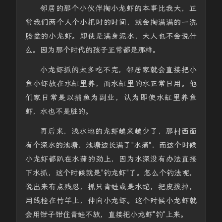
邻居的那个小伙伴掏小龙虾的本事比我大，正
常我们两个人个小把时的时间，就会掏满满的一洗
脸盆的小龙虾。即使是满身泥水，大人也不会说什
么。因为那个时代的孩子正常都是那样。
小龙虾抓的太多吃不完，邻居家就会直接把小
鱼小虾放在水缸里养，而水缸里的水正常日用。他
们家日常是以捕鱼为副业，认为即使水缸里养鱼
虾，水也不是脏的。
再后来，浅水地的龙虾越来越少了，那村西面
有个深水的池塘，池塘边长满了"水蒲"，而这个时候
小龙虾都趴在水蒲的劲上，因为水深没有办法直接
下水抓，这个时候就是"钓龙虾"了。怎么个钓法呢，
说出来有点残忍，抓只青蛙或是水蛇，把皮拨掉，
用线栓在竹竿上，伸向小龙虾。这个时候小龙虾就
会用钳子钳住青蛙不放，直接把小龙虾"钓"上来。