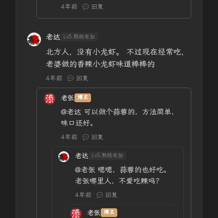
4年前
回复
老达
Lv5.熟稔有加
北方人，没有小龙虾。 不过现在经常吃，
老婆做的香辣小龙虾味道棒棒的
4年前
回复
老张
博主
@老达
可以做个蒜蓉的，方法简单，
味口还好。
4年前
回复
老达
Lv5.熟稔有加
@老张
嗯嗯，蒜蓉的也好吃。
老张哪里人，不爱吃辣吗？
4年前
回复
老张
博主