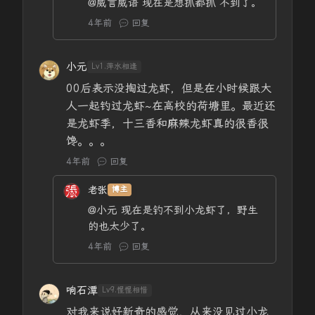
@威言威语
现在是想抓都抓 不到了。
4年前
回复
小元
Lv1.萍水相逢
00后表示没掏过龙虾，但是在小时候跟大
人一起钓过龙虾~在高校的荷塘里。最近还
是龙虾季，十三香和麻辣龙虾真的很香很
馋。。。
4年前
回复
老张
博主
@小元
现在是钓不到小龙虾了，野生
的也太少了。
4年前
回复
响石潭
Lv9.惺惺相惜
对我来说好新奇的感觉，从来没见过小龙