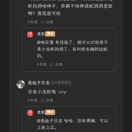
虾的洞啥样子，你都不怕伸进蛇洞洞里面
啊？感觉很可怕
4年前
回复
老张
博主
@响石潭
有经验了，就可以识别是不
是小龙虾的洞了，有时候也掏到过蛇
的。
4年前
回复
亮娃子日志
Lv4.常来常往
没有小龙虾淘 :cry:
4年前
回复
老张
博主
@亮娃子日志
哈哈，没有得掏，可以
上街上买。