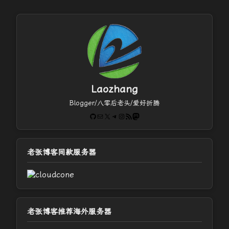
Laozhang
Blogger/八零后老头/爱好折腾
GitHub
电子邮件
X
Telegram
Instagram
RSS Feed
Mastodon
老张博客同款服务器
老张博客推荐海外服务器