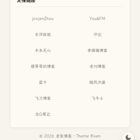
友情链接
joojenZhou
You&FM
东评西就
印记
木本无心
李锋镝博客
缙哥哥的博客
老刘博客
蓝卡
随风沐虐
飞刀博客
飞牛士
龙G笔记
© 2026 老张博客 · Theme
Riven