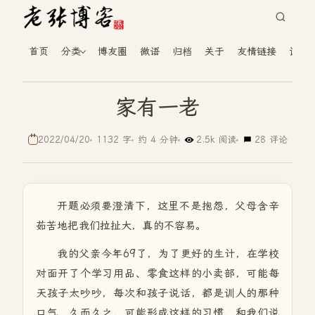
首页
分类
博友圈
微语
归档
关于
友情链接
读者
家有一老
2022/04/20
1132 字
约 4 分钟
2.5k 阅读
28 评论
开题必须要澄清下，这里不是抱怨，父母含辛
茹苦地把我们拉扯大，真的不容易。
我的父亲今年69了，为了更好的生计，在学校
对面开了个学习用品、零食这样的小卖部，可能每
天孩子太吵吵，每次和孩子说话，都是训人的那种
口气，久而久之，可能形成这样的习惯，和我们说