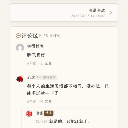
交通事故
2022-04-25 14:16:07
评论区
共 28 条评论
晓得博客
脾气真好
4年前
回复
老达
Lv5.熟稔有加
每个人的生活习惯都不相同，没办法，只
能多迁就一下了
4年前
回复
老张
博主
@老达
就是的，只能迁就了。