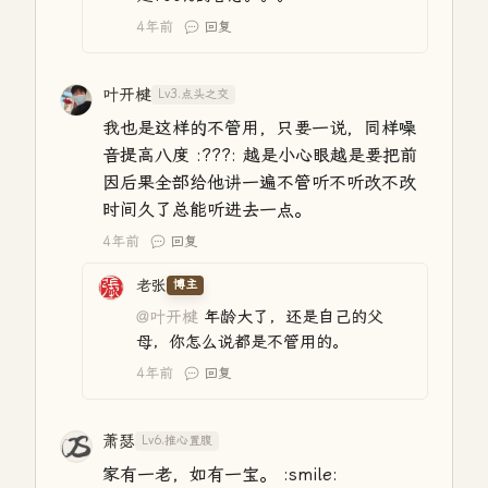
4年前
回复
叶开楗
Lv3.点头之交
我也是这样的不管用，只要一说，同样噪
音提高八度 :???: 越是小心眼越是要把前
因后果全部给他讲一遍不管听不听改不改
时间久了总能听进去一点。
4年前
回复
老张
博主
@叶开楗
年龄大了，还是自己的父
母，你怎么说都是不管用的。
4年前
回复
萧瑟
Lv6.推心置腹
家有一老，如有一宝。 :smile: