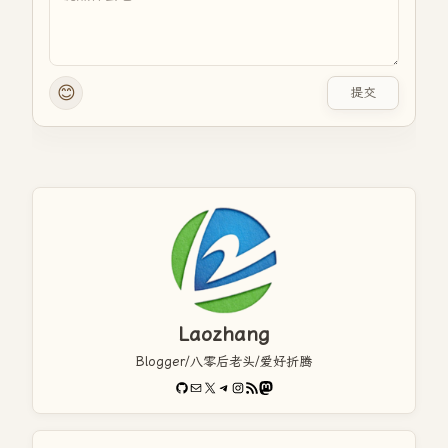
😊
提交
Laozhang
Blogger/八零后老头/爱好折腾
GitHub
电子邮件
X
Telegram
Instagram
RSS Feed
Mastodon