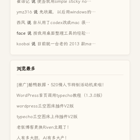
崔话记
说
便签我用simple sticky no…
ymz316
说
先收藏，以后用windows的…
西风
说
自从用了codex改成mac 很…
face
说
按我用桌面整理工具的经验…
koobai
说
目前就一台老的 2013 款ma…
浏览最多
[推广]酷鸭数据 · 520情人节特别活动机来啦！
WordPress首页调用typecho教程（1.3.0版）
wordpress兰空图床插件V2版
typecho兰空图床上传插件V2版
老张博客更换Riven主题了！
人有多大胆，AI有多大产！