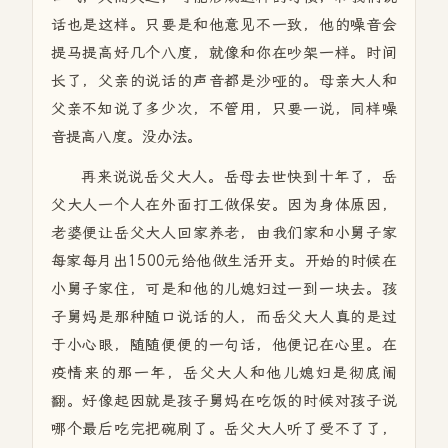
话也是这样。只要是和他意见不一致，他的噪音会
提马提高好几个八度，就像和你在吵架一样。时间
长了，父亲的说话的声音都是沙哑的。母亲大人和
父亲不知说了多少次，不管用，只要一说，同样噪
音提高八度。没办法。
再来说说岳父大人。岳母去世快到十年了，岳
父大人一个人在外面打工做保安。因为身体原因，
老婆便让岳父大人回家养老，由我们家和小舅子家
每家每月出1500元给他做生活开支。开始的时候在
小舅子家住，可是和他的儿媳妇过一到一块去。孩
子舅妈是那种随口说话的人，而岳父大人真的是过
于小心眼，随随便便的一句话，他便记在心里。在
疫情来的那一年，岳父大人和他儿媳妇是彻底闹
翻。好像起因就是孩子舅妈在吃饭的时候对孩子说
哪个最后吃完把碗刷了。岳父大人听了受不了了，