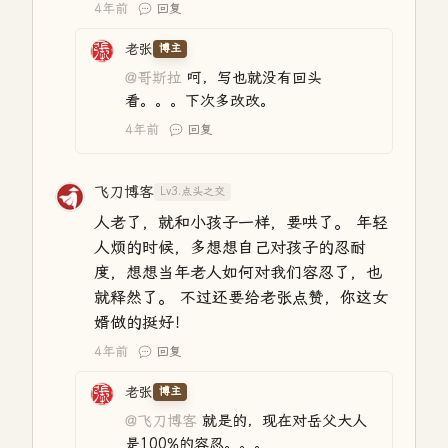
4年前
回复
老张
博主
@哥斯拉
呵，写也就没有回头
看。。。下次多改改。
4年前
回复
飞刀博客
Lv3.点头之交
人老了，就和小孩子一样，要哄了。 年轻
人烦的时候，多想想自己对孩子的忍耐
度，想想当年老人如何对我们容忍了，也
就释然了。 不过还要给老张点赞，你这女
婿做的挺好！
4年前
回复
老张
博主
@飞刀博客
就是的，现在对岳父大人
是100%的容忍。。。