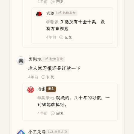
4年前
回复
老达
Lv5.熟稔有加
@老张
生活没有十全十美，没
有万事如意
4年前
回复
美樂地
Lv8.把酒言欢
老人家习惯还是迁就一下
4年前
回复
老张
博主
@美樂地
就是的，几十年的习惯，一
时哪能改掉呀。
4年前
回复
小王先森
Lv3.点头之交