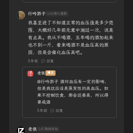
行吟游子
Lv6.推心置腹
我甚至进了不知道正常的血压值是多少范
围，大概好几年前无意中测过一次，说是
有点高。我从不喝酒，五年喝的酒加起来
也不到一斤，看来喝酒不是血压高的原
因，但是会催化血压高吧。
5年前
回复
老张
博主
@行吟游子
酒对血压有一定的影响，
但是我这应该是原发性的高血压。如
果不控制饮食，那会还要高，所以得
要戒酒
5年前
回复
老俍
Lv5.熟稔有加