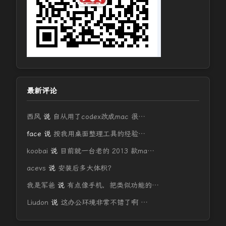
最新评论
西风
说
自从用了codex改成mac 很…
face
说
按我用桌面整理工具的经验…
koobai
说
目前就一台老的 2013 款ma…
acevs
说
安装后多大体积？
我是军爸
说
有点像手机，把类似功能的…
Liudon
说
这办公环境非常不错了啊 …