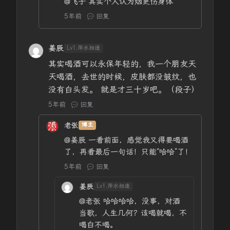
@飞子
其实个人认为烟更伤身体
5年前
回复
姜辰
Lv1.萍水相逢
其实喝酒可以永保年轻的，我一个朋友天
天喝酒，去世的时候，皮肤都没皱纹，也
没有白头发。 就是才三十岁吧。（段子）
5年前
回复
老张
博主
@姜辰
一看前面，感觉我又得要喝酒
了，再看最后一句话！只能“哈哈”了！
5年前
回复
姜辰
Lv1.萍水相逢
@老张
哈哈哈哈，没事，对酒
当歌，人生几何？该喝就喝，不
喝白不喝。