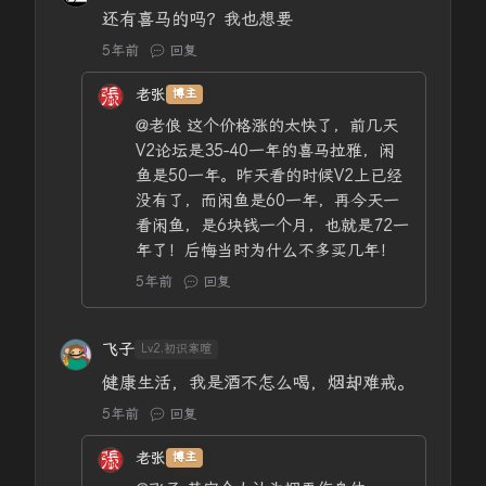
还有喜马的吗？我也想要
5年前
回复
老张
博主
@老俍
这个价格涨的太快了，前几天
V2论坛是35-40一年的喜马拉雅，闲
鱼是50一年。昨天看的时候V2上已经
没有了，而闲鱼是60一年，再今天一
看闲鱼，是6块钱一个月，也就是72一
年了！后悔当时为什么不多买几年！
5年前
回复
飞子
Lv2.初识寒暄
健康生活，我是酒不怎么喝，烟却难戒。
5年前
回复
老张
博主