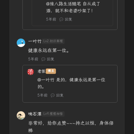
@维八路生活随笔
自从戒了
酒，就不和老婆吵架了！
5年前
回复
一叶竹
Lv2.初识寒暄
健康永远在第一位。
5年前
回复
老张
博主
@一叶竹
是的，健康永远是第一位
的。
5年前
回复
响石潭
Lv9.惺惺相惜
非常好，给你点赞~~~持之以恒，身体倍
棒