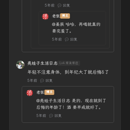
5年前
回复
老张
博主
@姜辰
哈哈，再喝就真的
要完蛋了。
5年前
回复
亮娃子生活日志
Lv4.常来常往
年轻不注意身体，到年纪大了就后悔8了
5年前
回复
老张
博主
@亮娃子生活日志
是的，现在就到了
后悔的年龄了！酒 要早戒就好了。
5年前
回复