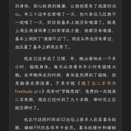
的身体、担心起我的健康，让我彻底有了戒酒的决
心。年三十过年在家喝了一次，初六单位几位教干
一起喝了一次，到目前基本上就没有喝酒了。就是
上周五我请同事三四家家庭小聚，我都没有喝酒，
基本上做到了"滴酒不沾"了。现在头再也没有晕过，
血压量了基本上都是正常了。
现在已经养成了习惯，早、晚必要快走一个多
小时，锻炼身体。每天必须看书半小时来锻炼大
脑。在早晚快走的时候，身体虽然得到了锻炼，但
是脑袋在那闲着。于是乎就《
搞了台二手华为
freebuds pro
》用来听"罗辑思维"，免费的一共就是
二百来期，现在已经听到了九十多期，那听完之后
就没得听了。
也正巧这段时间在V2论坛上很多人在卖喜马拉
雅、蜻蜓FM的各项年卡会员。喜马拉雅听和蜻蜓