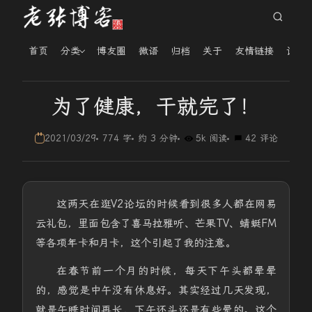
首页
分类
博友圈
微语
归档
关于
友情链接
读者
为了健康，干就完了！
2021/03/29
774 字
约 3 分钟
5k 阅读
42 评论
这两天在逛V2论坛的时候看到很多人都在网易
云礼包，里面包含了喜马拉雅听、芒果TV、蜻蜓FM
等各项年卡和月卡，这个引起了我的注意。
在春节前一个月的时候，每天下午头都晕晕
的，感觉是中午没有休息好。其实经过几天发现，
就是午睡时间再长，下午还头还是有些晕的。这个