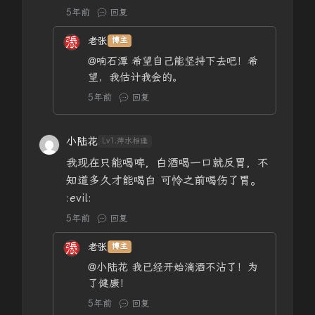
5年前
回复
老张
博主
@响石潭
希望自己能坚持下去吧！希
望，我估计我会的。
5年前
回复
小陆花
Lv1.萍水相逢
我现在只能喝啤，白酒喝一口就反胃，不
知道多久才能喝白 可怜之前喝伤了胃。
:evil:
5年前
回复
老张
博主
@小陆花
我已经开始滴酒不沾了！为
了健康！
5年前
回复