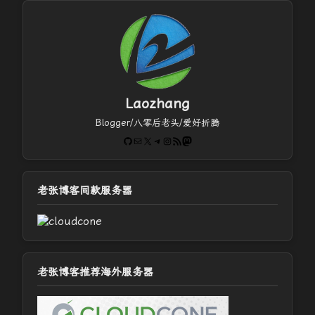
Laozhang
Blogger/八零后老头/爱好折腾
GitHub
电子邮件
X
Telegram
Instagram
RSS Feed
Mastodon
老张博客同款服务器
老张博客推荐海外服务器