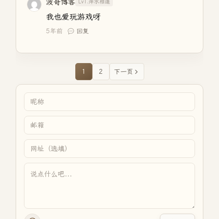
波哥博客
Lv1.萍水相逢
我也爱玩游戏呀
5年前
回复
1
2
下一页