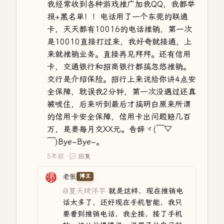
我经常收到各种游戏推广加我QQ，我都举
报+黑名单！！电话用了一个东莞的联通
卡，天天都有10016的电话推销，第一次
是10010直接打过来，我好奇就接通，上
来就推销业务。直接再见拜拜。还有信用
卡，交通银行和招商银行都搞忽悠推销。
交行是介绍保险。招行上来说给你讲4点安
全保障，耽误我2分钟，第一次没遇过还真
被唬住，后来听到最后才搞明白原来所谓
的信用卡安全保障，信用卡出问题赔几百
万，是要每月交XX元。告辞ヾ(￣▽
￣)Bye~Bye~。
5年前
回复
老张
博主
@夏天烤洋芋
就是这样，现在推销电
话太多了，还好现在手机智能，我只
要看到推销电话，我全接，接了手机