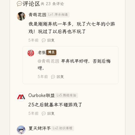
评论区
共 23 条评论
青萌花园
Lv1.萍水相逢
我是刚刚弃坑一年多，玩了六七年的小游
戏！玩过了以后再也不玩了
5年前
回复
老张
博主
@青萌花园
早弃坑早好呀，否则后悔
呀，
5年前
回复
Ourboke联盟
Lv5.熟稔有加
25之后就基本不碰游戏了
5年前
回复
夏天烤洋芋
Lv2.初识寒暄