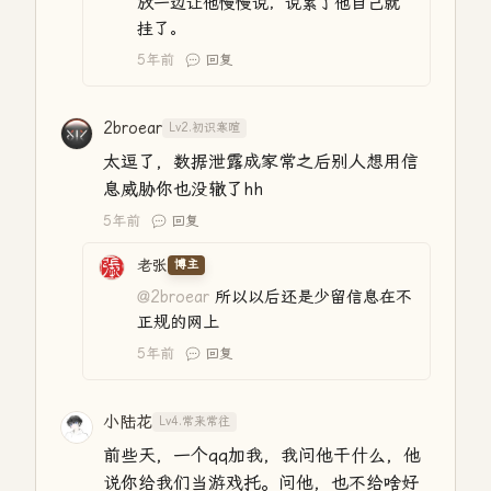
放一边让他慢慢说，说累了他自己就
挂了。
5年前
回复
2broear
Lv2.初识寒暄
太逗了，数据泄露成家常之后别人想用信
息威胁你也没辙了hh
5年前
回复
老张
博主
@2broear
所以以后还是少留信息在不
正规的网上
5年前
回复
小陆花
Lv4.常来常往
前些天，一个qq加我，我问他干什么，他
说你给我们当游戏托。问他，也不给啥好