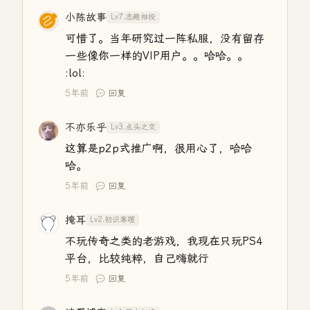
小陈故事
Lv7.志趣相投
可惜了。当年研究过一阵私服，没有留存
一些像你一样的VIP用户。。哈哈。。
:lol:
5年前
回复
不亦乐乎
Lv3.点头之交
这算是p2p式推广啊，很用心了，哈哈
哈。
5年前
回复
掩耳
Lv2.初识寒暄
不玩传奇之类的老游戏，我现在只玩PS4
平台，比较纯粹，自己嗨就行
5年前
回复