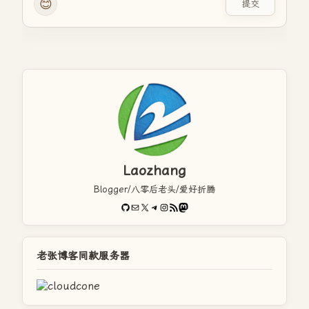
😊
提交
Laozhang
Blogger/八零后老头/爱好折腾
GitHub
电子邮件
X
Telegram
Instagram
RSS Feed
Mastodon
老张博客同款服务器