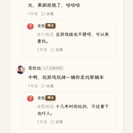
处，果断拒绝了，哈哈哈
5年前
回复
老张
博主
@小陆花
当游戏拖也不错呀，可以爽
着玩。
5年前
回复
哥斯拉
Lv7.志趣相投
牛啊，玩游戏玩掉一辆你卖的那辆车
5年前
回复
老张
博主
@哥斯拉
十几年时间玩的，不过看下
也吓人。
5年前
回复