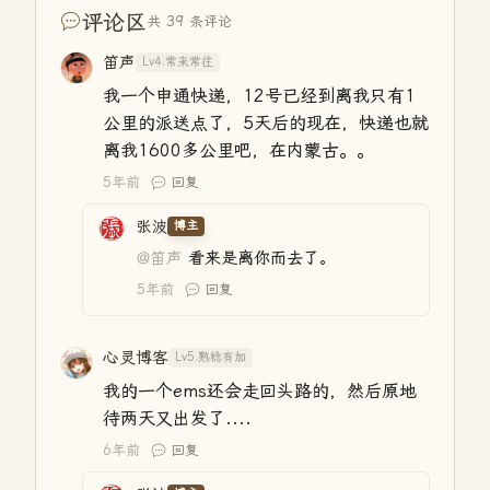
评论区
共 39 条评论
笛声
Lv4.常来常往
我一个申通快递，12号已经到离我只有1
公里的派送点了，5天后的现在，快递也就
离我1600多公里吧，在内蒙古。。
5年前
回复
张波
博主
@笛声
看来是离你而去了。
5年前
回复
心灵博客
Lv5.熟稔有加
我的一个ems还会走回头路的，然后原地
待两天又出发了....
6年前
回复