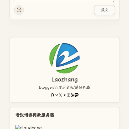
😊
提交
Laozhang
Blogger/八零后老头/爱好折腾
GitHub
电子邮件
X
Telegram
Instagram
RSS Feed
Mastodon
老张博客同款服务器