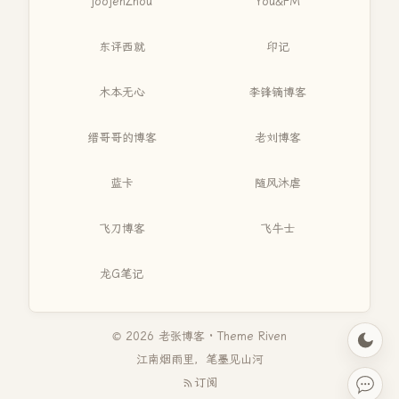
joojenZhou
You&FM
东评西就
印记
木本无心
李锋镝博客
缙哥哥的博客
老刘博客
蓝卡
随风沐虐
飞刀博客
飞牛士
龙G笔记
© 2026 老张博客 · Theme
Riven
江南烟雨里，笔墨见山河
订阅