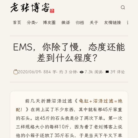
首页
分类
博友圈
微语
归档
关于
友情链接
读者
EMS，你除了慢，态度还能
差到什么程度？
2020/06/09
884 字
约 3 分钟
7.3k 阅读
39 评论
前几天折腾沼泽过滤《
龟缸+沼泽过滤=绝
配！
》在网上买了不少东西，其中就有那45斤笨重
的石头。这45斤的石头我是分了两次下单。第一次
三样规格大小的每样10斤，因为看了老刘博客上说
他的小箱子还放了35斤石头，于是当天下午又下单