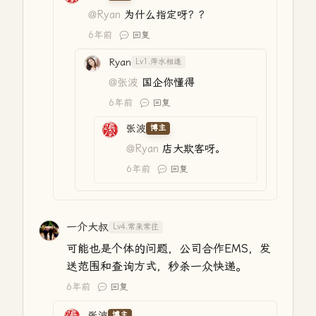
@Ryan
为什么指定呀？？
6年前
回复
Ryan
Lv1.萍水相逢
@张波
国企你懂得
6年前
回复
张波
博主
@Ryan
店大欺客呀。
6年前
回复
一介大叔
Lv4.常来常往
可能也是个体的问题，公司合作EMS，发
送范围和查询方式，秒杀一众快递。
6年前
回复
张波
博主