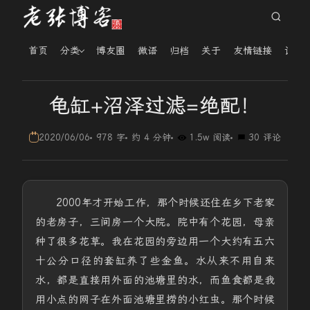
首页
分类
博友圈
微语
归档
关于
友情链接
读者
龟缸+沼泽过滤=绝配！
2020/06/06
978 字
约 4 分钟
1.5w 阅读
30 评论
2000年才开始工作，那个时候还住在乡下老家
的老房子，三间房一个大院。院中有个花园，母亲
种了很多花草。我在花园的旁边用一个大约有五六
十公分口径的套缸养了些金鱼。水从来不用自来
水，都是直接用外面的池塘里的水，而鱼食都是我
用小点的网子在外面池塘里捞的小红虫。那个时候