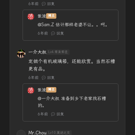
6年前
回复
张波
博主
@Sam.Z
估计那样老婆不让。。呵。
6年前
回复
一介大叔
Lv4.常来常往
定做个有机玻璃箱，还能欣赏。当然石槽
更有品。
6年前
回复
张波
博主
@一介大叔
准备到乡下老家找石槽
的。
6年前
回复
Mr.Chou
Lv10.莫逆之交