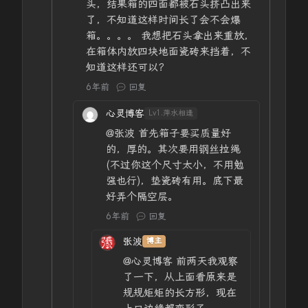
头，结果箱的四面都被石头挤凸出来
了，不知道这样时间长了会不会爆
箱。。。。 我想把石头拿出来重放，
在箱体内放四块地面瓷砖来挡着，不
知道这样还可以？
6年前
回复
心灵博客
Lv1.萍水相逢
@张波
首先箱子要买质量好
的，厚的。其次要用钢丝拉绳
(不过你这个尺寸太小，不用勉
强也行)，垫瓷砖有用。底下最
好弄个隔空层。
6年前
回复
张波
博主
@心灵博客
前两天我观察
了一下，从上面看原来是
规规矩矩的长方形，现在