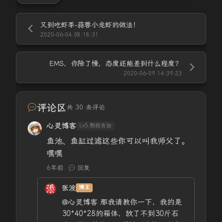
又到吃虾季-蒜蓉小龙虾的做法！
2020-06-04 08:18:31
EMS，你除了慢，态度还能差到什么程度？
2020-06-09 14:39:23
评论区
共 30 条评论
心灵博客
Lv5.熟稔有加
鱼池、鱼缸过滤这些你可以叫我师父了。
嘿嘿
6年前
回复
张波
博主
@心灵博客
那我请教你一下，我的是
30*40*28的箱体，放了不到30斤石