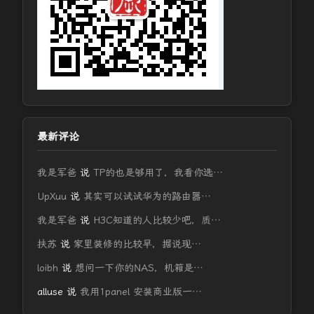
最新评论
我是军爸
说
TP的也是够用了，我看你选…
UpXuu
说
其实可以试试华为的路由器…
我是军爸
说
H3C知道的人比较少吧，质…
扶苏
说
家里装修的比较早，据说现…
loibh
说
想问一下你的NAS，机箱是…
alluse
说
我用1panel 安装商业版一…