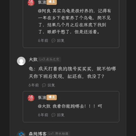
张波
博主
@阿良
其实乌龟是很好养的，记得有
一年在乡下老家养了个乌龟，爬不见
了，结果几个月之后在床底下找到
了，眼都干憋了，但是还活着。
6年前
回复
大致
Lv3.点头之交
龟：成天打着我的旗号买买买，就不怕哪
天你下班后发现，缸还在，我没了？
6年前
回复
张波
博主
@大致
我看你能跑哪去！！！呵
6年前
回复
森纯博客
Lv1.萍水相逢