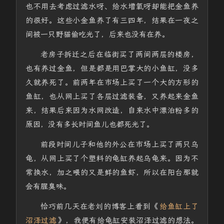
也不用去考虑过滤水呀、给水增氧呀却能把金鱼养
的很好。这些小金鱼养了有三四年，结果在一夜之
间被一只野猫偷吃光了，后来也没有在养。
老房子拆迁之后在临街买了两间两层的楼房，
也有养过金鱼，但是都是用巴掌大的小鱼缸，没多
久就养死了。前两年在市场上买了一个大的方形的
鱼缸，也从网上买了各层过滤装备，又养起来金鱼
来，结果后来因为水网改造，自来水中漂泊粉多的
原因，没有多长时间鱼儿也都死光了。
前段时间儿子和他的外公在市场上买了两只乌
龟，从网上买了个塑料的龟缸养起乌龟来。因为不
常换水，加之喂的又是鲜的鱼虾，所以在阳台那就
会有腥臭味。
恰巧前几天在老刘的博客上看到《
给鱼缸上了
沼泽过滤
》，我便有给龟缸安装沼泽过滤的想法。