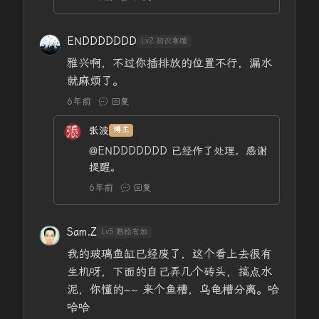
ENDDDDDDD
Lv2.初识寒暄
雅兴啊，不过你插排放的位置不行，漏水
就麻烦了。
6年前
回复
张波
博主
@ENDDDDDDD
已经作了处理，感谢
提醒。
6年前
回复
Sam.Z
Lv5.熟稔有加
我的玻璃鱼缸已经废了，这个看上去很有
生机呀，下面的自己弄几个砖头，搞点水
泥，你懂的~~ 来个鱼槽，乌龟槽分离。哈
哈哈