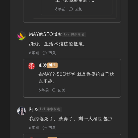
上口边缘都变形了。
6年前
回复
MAY的SEO博客
Lv2.初识寒暄
挺好，生活本该这般惬意。
6年前
回复
张波
博主
@MAY的SEO博客
就是得要给自己找
点乐趣。
6年前
回复
阿良
Lv1.萍水相逢
我的龟死了，放弃了，剩一大桶面包虫
6年前
回复