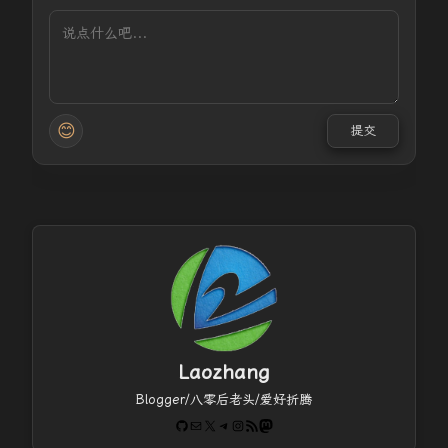
😊
提交
Laozhang
Blogger/八零后老头/爱好折腾
GitHub
电子邮件
X
Telegram
Instagram
RSS Feed
Mastodon