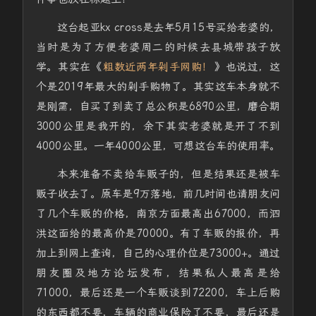
这台起亚kx cross是去年5月15号买给老婆的，
当时是为了方便老婆周二的时候去县城带孩子放
学。其实在《
粗数近两年剁手网购！
》也说过，这
个是2019年最大的剁手购物了。其实这车本身就不
是刚需，自买了到卖了总公积是6890公里，磨合期
3000公里是我开的，余下其实老婆就是开了不到
4000公里。一年4000公里，可想这台车的使用率。
本来准备不卖给车贩子的，但是结果还是被车
贩子收去了。原车是9万落地，前几时间也请朋友问
了几个车贩的价格，南京方面最高出67000，而泗
洪这面给的最高价是70000。有了车贩的报价，再
加上到网上查询，自己的心理价位是73000+。通过
朋友圈及地方论坛发布，结果私人最高是给
71000，最后还是一个车贩谈到72200，车上后购
的东西都不要，车辆的商业保险了不要，最后还是