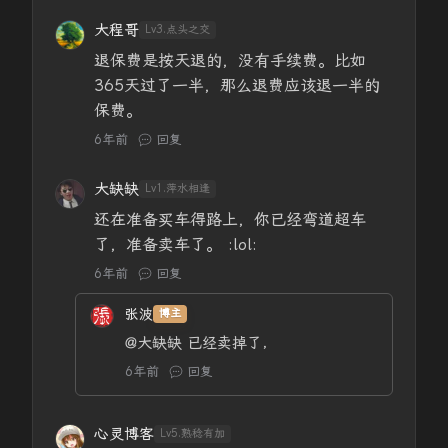
大程哥
Lv3.点头之交
退保费是按天退的，没有手续费。比如
365天过了一半，那么退费应该退一半的
保费。
6年前
回复
大缺缺
Lv1.萍水相逢
还在准备买车得路上，你已经弯道超车
了，准备卖车了。 :lol:
6年前
回复
张波
博主
@大缺缺
已经卖掉了，
6年前
回复
心灵博客
Lv5.熟稔有加