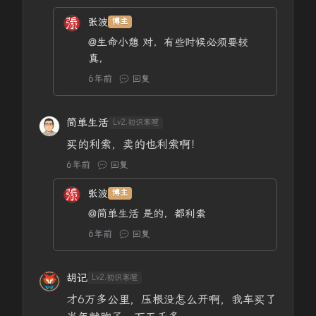
张波
博主
@生命小憩
对，有些时候必须要较
真，
6年前
回复
简单生活
Lv2.初识寒暄
买的利索，卖的也利索啊！
6年前
回复
张波
博主
@简单生活
是的，都利索
6年前
回复
胡记
Lv2.初识寒暄
才6万多公里，压根没怎么开啊，我车买了