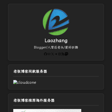
Laozhang
Blogger/八零后老头/爱好折腾
GitHub
电子邮件
X
Telegram
Instagram
RSS Feed
Mastodon
老张博客同款服务器
老张博客推荐海外服务器