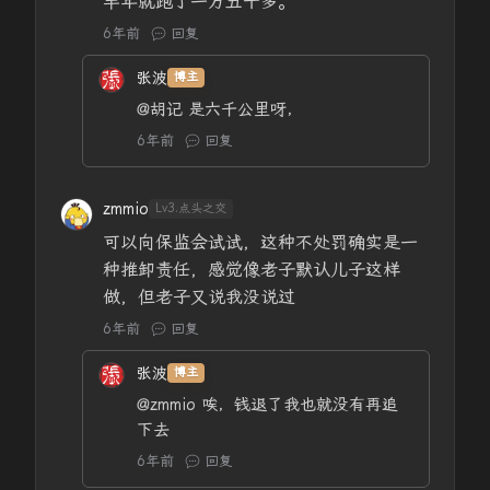
半年就跑了一万五千多。
6年前
回复
张波
博主
@胡记
是六千公里呀，
6年前
回复
zmmio
Lv3.点头之交
可以向保监会试试，这种不处罚确实是一
种推卸责任，感觉像老子默认儿子这样
做，但老子又说我没说过
6年前
回复
张波
博主
@zmmio
唉，钱退了我也就没有再追
下去
6年前
回复