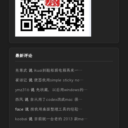
最新评论
肖寒武
说
ikuai到鞋柜弱电箱再来一…
崔话记
说
便签我用simple sticky no…
ymz316
说
先收藏，以后用windows的…
西风
说
自从用了codex改成mac 很…
face
说
按我用桌面整理工具的经验…
koobai
说
目前就一台老的 2013 款ma…