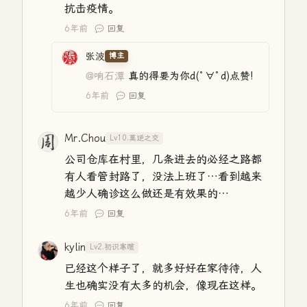
抗击疫情。
6年前
回复
张波
博主
@响石潭
真的得要为你d(ﾟ∀ﾟd)点赞!
6年前
回复
Mr.Chou
Lv10.莫逆之交
公司仓库在村里，几条进去的必经之路都
有人看管封路了，没法上班了…看到越来
越少人确诊这么做还是有效果的…
6年前
回复
kylin
Lv2.初识寒暄
已经这个样子了，就多好好在家待待，人
生也确实没有太多的机会，像现在这样。
6年前
回复