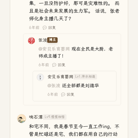
集，一旦没防护好，那可是灾难性的。 而
且是社会未来发展的生力军。 话说，张老
师化身主播几天了？
6年前
回复
张波
博主
@安贝乐育婴网
现在全民是大厨，老
师成主播了！
6年前
回复
安贝乐育婴网
Lv1.萍水相逢
@张波
还全部都是刘德华
6年前
回复
响石潭
Lv9.惺惺相惜
和宅不同，我是春节至今一直工作ing，不
管是忙碌还是宅，我们都在用自己的行动