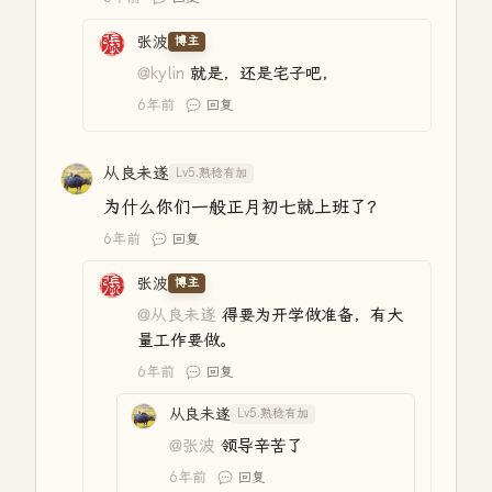
张波
博主
@kylin
就是，还是宅子吧，
6年前
回复
从良未遂
Lv5.熟稔有加
为什么你们一般正月初七就上班了？
6年前
回复
张波
博主
@从良未遂
得要为开学做准备，有大
量工作要做。
6年前
回复
从良未遂
Lv5.熟稔有加
@张波
领导辛苦了
6年前
回复