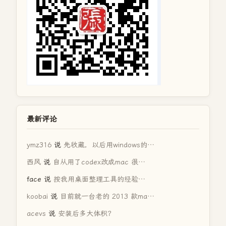
最新评论
ymz316
说
先收藏，以后用windows的…
西风
说
自从用了codex改成mac 很…
face
说
按我用桌面整理工具的经验…
koobai
说
目前就一台老的 2013 款ma…
acevs
说
安装后多大体积？