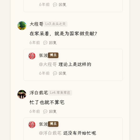
6年前
回复
大程哥
Lv3.点头之交
在家呆着，就是为国家做贡献？
6年前
回复
张波
博主
@大程哥
理论上是这样的
6年前
回复
浮白载笔
Lv4.常来常往
忙了也就不算宅
6年前
回复
张波
博主
@浮白载笔
还没有开始忙呢