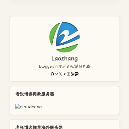
Laozhang
Blogger/八零后老头/爱好折腾
GitHub
电子邮件
X
Telegram
Instagram
RSS Feed
Mastodon
老张博客同款服务器
老张博客推荐海外服务器