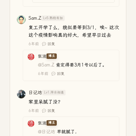
Sam.Z
Lv5.熟稔有加
复工开学了么，貌似要等到3/1，唉~ 这次
这个疫情影响真的好大，希望早日过去
6年前
回复
张波
博主
@Sam.Z
肯定得要3月1号以后了。
6年前
回复
日记坊
Lv1.萍水相逢
家里呆腻了没？
6年前
回复
张波
博主
@日记坊
早就腻了，