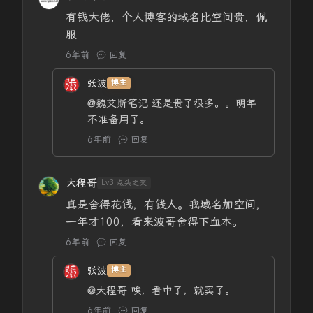
有钱大佬，个人博客的域名比空间贵，佩
服
6年前
回复
张波
博主
@魏艾斯笔记
还是贵了很多。。明年
不准备用了。
6年前
回复
大程哥
Lv3.点头之交
真是舍得花钱，有钱人。我域名加空间，
一年才100，看来波哥舍得下血本。
6年前
回复
张波
博主
@大程哥
唉，看中了，就买了。
6年前
回复