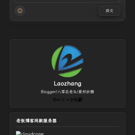
😊
提交
Laozhang
Blogger/八零后老头/爱好折腾
GitHub
电子邮件
X
Telegram
Instagram
RSS Feed
Mastodon
老张博客同款服务器