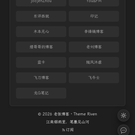
joojenZhou
You&FM
东评西就
印记
木本无心
李锋镝博客
缙哥哥的博客
老刘博客
蓝卡
随风沐虐
飞刀博客
飞牛士
龙G笔记
© 2026 老张博客 · Theme
Riven
江南烟雨里，笔墨见山河
订阅