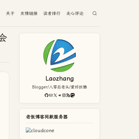
档
关于
友情链接
读者排行
走心评论
会
Laozhang
Blogger/八零后老头/爱好折腾
GitHub
电子邮件
X
Telegram
Instagram
RSS Feed
Mastodon
老张博客同款服务器