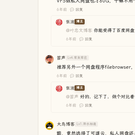
VPS做私人网盘也才80G，干嘛不
6年前
回复
张波
博主
@叶忠文博客
你能受得了百度网盘
6年前
回复
笛声
Lv4.常来常往
推荐另外一个网盘程序filebrows
6年前
回复
张波
博主
@笛声
好的，记下了，做个对比看
6年前
回复
大鸟博客
Lv1.萍水相逢
额，竟然选择了可道云，私人网盘还