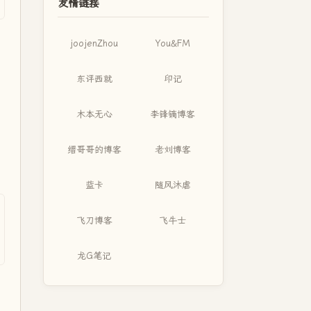
友情链接
joojenZhou
You&FM
东评西就
印记
木本无心
李锋镝博客
缙哥哥的博客
老刘博客
蓝卡
随风沐虐
飞刀博客
飞牛士
龙G笔记