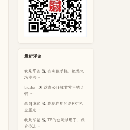
最新评论
我是军爸
说
有点像手机，把类似
功能的…
Liudon
说
这办公环境非常不错了
啊 …
老刘博客
说
我现在用的是FRTP，
全屋光…
我是军爸
说
TP的也是够用了，我
看你选…