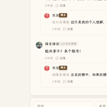
6年前
回复
张波
博主
@大鸟博客
这只是我的个人理解，
6年前
回复
锋言锋语
Lv2.初识寒暄
能共享不？来个账号！
6年前
回复
张波
博主
@锋言锋语
正在折腾中，如果折腾
6年前
回复