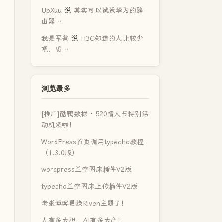
UpXuu
说
其实可以试试华为的路
由器…
我是军爸
说
H3C知道的人比较少
吧，质…
浏览最多
[推广]酷鸭数据 · 520情人节特别活
动机来啦！
WordPress首页调用typecho教程
（1.3.0版）
wordpress兰空图床插件V2版
typecho兰空图床上传插件V2版
老张博客更换Riven主题了！
人有多大胆，AI有多大产！