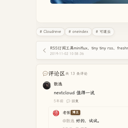
# Cloudreve
# oneindex
# 可道云
2019-11-02 10:58:36
评论区
共 13 条评论
散逸
nextcloud 值得一试
5年前
回复
老张
博主
@散逸
好的，试试。