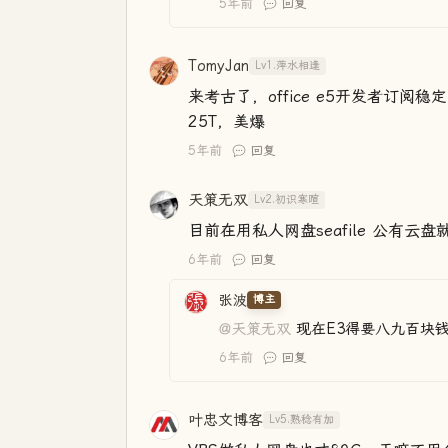
5年前
回复
TomyJan
Lv1.萍水相逢
来考古了，office e5开发者订阅
25T，美爆
5年前
回复
天策无双
Lv2.初识寒暄
目前在用私人网盘seafile 公有云盘
6年前
回复
张波
博主
@天策无双
现在E3得要八九百块
6年前
回复
叶忠文博客
Lv5.熟稔有加