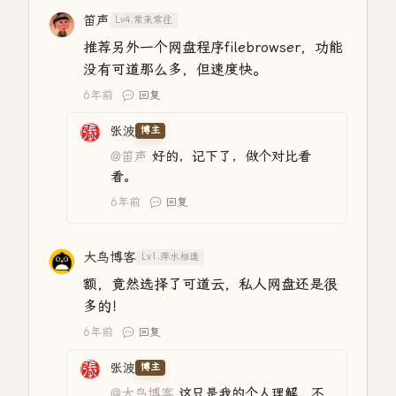
笛声
Lv4.常来常往
推荐另外一个网盘程序filebrowser，功能
没有可道那么多，但速度快。
6年前
回复
张波
博主
@笛声
好的，记下了，做个对比看
看。
6年前
回复
大鸟博客
Lv1.萍水相逢
额，竟然选择了可道云，私人网盘还是很
多的！
6年前
回复
张波
博主
@大鸟博客
这只是我的个人理解，不