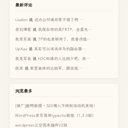
最新评论
Liudon
说
这办公环境非常不错了啊 …
老刘博客
说
我现在用的是FRTP，全屋光…
我是军爸
说
TP的也是够用了，我看你选…
UpXuu
说
其实可以试试华为的路由器…
我是军爸
说
H3C知道的人比较少吧，质…
扶苏
说
家里装修的比较早，据说现…
浏览最多
[推广]酷鸭数据 · 520情人节特别活动机来啦！
WordPress首页调用typecho教程（1.3.0版）
wordpress兰空图床插件V2版