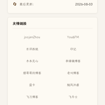
🔄
最后更新：
2026-08-03
友情链接
joojenZhou
You&FM
东评西就
印记
木本无心
李锋镝博客
缙哥哥的博客
老刘博客
蓝卡
随风沐虐
飞刀博客
飞牛士