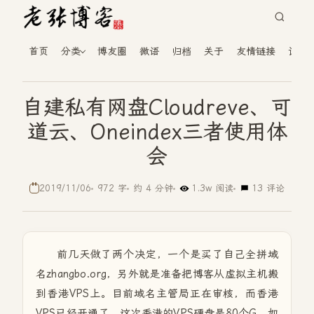
首页
分类
博友圈
微语
归档
关于
友情链接
读者
自建私有网盘Cloudreve、可
道云、Oneindex三者使用体
会
2019/11/06
972 字
约 4 分钟
1.3w 阅读
13 评论
前几天做了两个决定，一个是买了自己全拼域
名zhangbo.org，另外就是准备把博客从虚拟主机搬
到香港VPS上。目前域名主管局正在审核，而香港
VPS已经开通了。这次香港的VPS硬盘是80个G，如