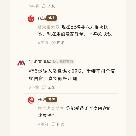
6年前
回复
张波
博主
@天策无双
现在E3得要八九百块钱
呢，现在用的是家庭号，一年60块钱
6年前
回复
叶忠文博客
Lv5.熟稔有加
VPS做私人网盘也才80G，干嘛不用个百
度网盘，直接翻好几翻
6年前
回复
张波
博主
@叶忠文博客
你能受得了百度网盘的
速度吗？
6年前
回复