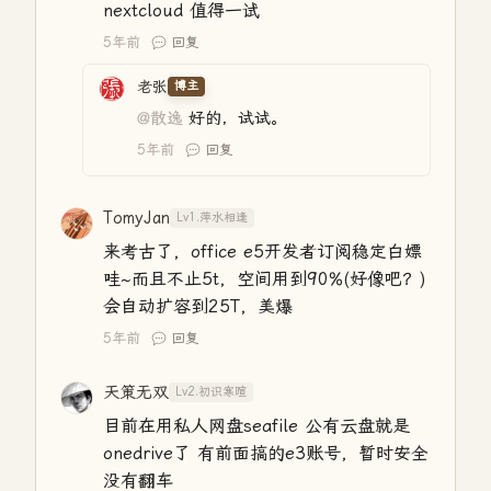
nextcloud 值得一试
5年前
回复
老张
博主
@散逸
好的，试试。
5年前
回复
TomyJan
Lv1.萍水相逢
来考古了，office e5开发者订阅稳定白嫖
哇~而且不止5t，空间用到90%(好像吧？)
会自动扩容到25T，美爆
5年前
回复
天策无双
Lv2.初识寒暄
目前在用私人网盘seafile 公有云盘就是
onedrive了 有前面搞的e3账号，暂时安全
没有翻车