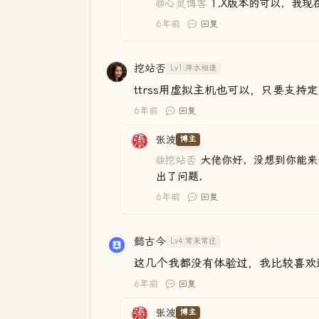
@心灵博客
1.X版本的可以，我
6年前
回复
挖站否
Lv1.萍水相逢
ttrss用虚拟主机也可以，只要支持
6年前
回复
张波
博主
@挖站否
大佬你好，没想到你能来
出了问题，
6年前
回复
懿古今
Lv4.常来常往
这几个我都没有体验过，我比较喜欢
6年前
回复
张波
博主