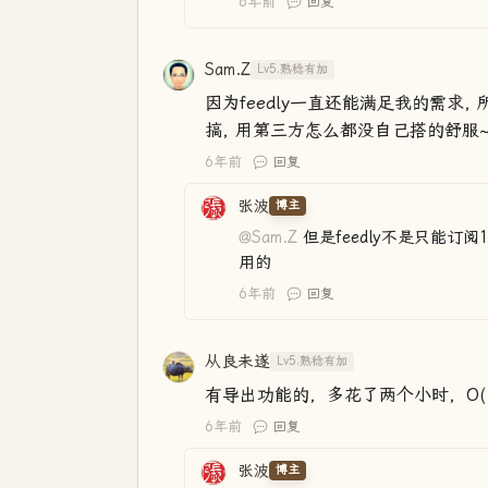
6年前
回复
Sam.Z
Lv5.熟稔有加
因为feedly一直还能满足我的需求, 
搞, 用第三方怎么都没自己搭的舒服
6年前
回复
张波
博主
@Sam.Z
但是feedly不是只能订
用的
6年前
回复
从良未遂
Lv5.熟稔有加
有导出功能的，多花了两个小时，O(∩
6年前
回复
张波
博主