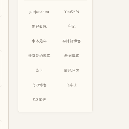
joojenZhou
You&FM
东评西就
印记
木本无心
李锋镝博客
缙哥哥的博客
老刘博客
蓝卡
随风沐虐
飞刀博客
飞牛士
龙G笔记