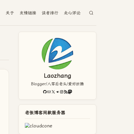
档
关于
友情链接
读者排行
走心评论
Laozhang
Blogger/八零后老头/爱好折腾
GitHub
电子邮件
X
Telegram
Instagram
RSS Feed
Mastodon
老张博客同款服务器