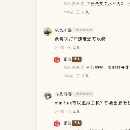
@从良未遂
主要是英文水平为0，
6年前
回复
从良未遂
Lv5.熟稔有加
我每次打开速度还可以啊
6年前
回复
张波
博主
@从良未遂
不行的呢，有时打开能
6年前
回复
心灵博客
Lv5.熟稔有加
miniflux可以虚拟主机? 你要出篇
6年前
回复
张波
博主