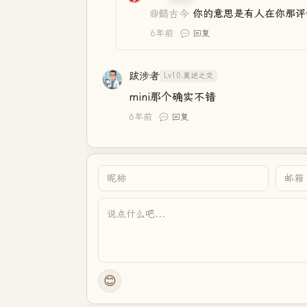
@懿古今
你的意思是有人在你那评
6年前
回复
跋涉者
Lv10.莫逆之交
mini那个确实不错
6年前
回复
😊