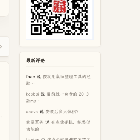
最新评论
face
说
按我用桌面整理工具的经
验…
koobai
说
目前就一台老的 2013
款ma…
acevs
说
安装后多大体积？
我是军爸
说
有点像手机，把类似
功能的…
Liudon
说
这办公环境非常不错了