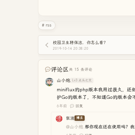
# rss
校园卫生聘保洁，你怎么看？
2019-10-14 20:38:20
评论区
共 15 条评论
山小炮
Lv3.点头之交
miniflux的php版本我用过很
护Go的版本了，不知道Go的版本会
6年前
回复
张波
博主
@山小炮
那你现在还在使用吗？我现在mi