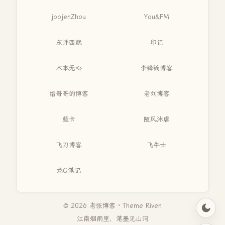
joojenZhou
You&FM
东评西就
印记
木本无心
李锋镝博客
缙哥哥的博客
老刘博客
蓝卡
随风沐虐
飞刀博客
飞牛士
龙G笔记
© 2026 老张博客 · Theme
Riven
江南烟雨里，笔墨见山河