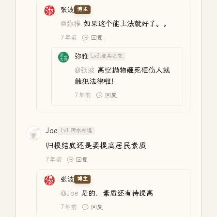
张波
博主
@弥雅
如果这个能上法就好了。。
7年前
回复
弥雅
Lv3.点头之交
@张波
高空抛物砸死砸伤人就
触犯法律啦！
7年前
回复
Joe
Lv1.萍水相逢
归根结底还是要提高居民素质
7年前
回复
张波
博主
@Joe
是的，素质还有待提高
7年前
回复