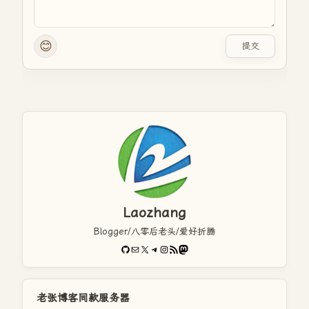
😊
提交
Laozhang
Blogger/八零后老头/爱好折腾
GitHub
电子邮件
X
Telegram
Instagram
RSS Feed
Mastodon
老张博客同款服务器