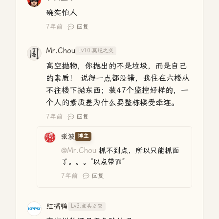
确实怕人
7年前
回复
Mr.Chou
Lv10.莫逆之交
高空抛物，你抛出的不是垃圾，而是自己
的素质！ 说得一点都没错，我住在六楼从
不往楼下抛东西；装47个监控好样的，一
个人的素质差为什么要整栋楼受牵连。
7年前
回复
张波
博主
@Mr.Chou
抓不到点，所以只能抓面
了。。。“以点带面”
7年前
回复
红嘴鸭
Lv3.点头之交