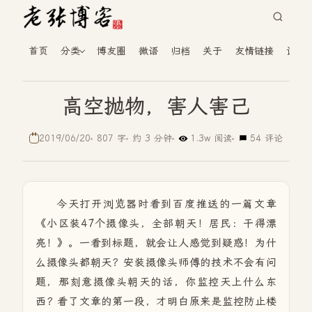
首页
分类
博友圈
微语
归档
关于
友情链接
读者
高空抛物，害人害己
2019/06/20
807 字
约 3 分钟
1.3w 阅读
54 评论
今天打开浏览器时看到百度推送的一篇文章
《小区装47个摄像头，全部朝天！居民：干得漂
亮！》。一看到标题，就会让人感觉到疑惑！为什
么摄像头都朝天？安装摄像头师傅的技术不会有问
题，那刻意摄像头朝天的话，你监控天上什么东
西？看了文章的第一段，才明白原来是监控防止楼