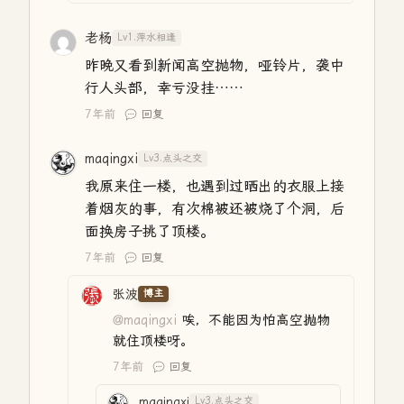
老杨
Lv1.萍水相逢
昨晚又看到新闻高空抛物，哑铃片，袭中
行人头部，幸亏没挂……
7年前
回复
maqingxi
Lv3.点头之交
我原来住一楼，也遇到过晒出的衣服上接
着烟灰的事，有次棉被还被烧了个洞，后
面换房子挑了顶楼。
7年前
回复
张波
博主
@maqingxi
唉，不能因为怕高空抛物
就住顶楼呀。
7年前
回复
maqingxi
Lv3.点头之交