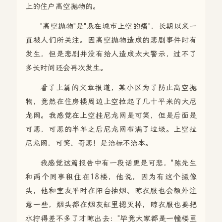
上的住户高空抛物的。
"高空抛物"是"悬在城市上空的痛"，长期以来一
直被人们所关注。因高空抛物造成的悲剧事件时有
发生，但是悲剧并没有给人造成太大警示，过不了
多长时间还会再次发生。
看了上篇的文章报道，某小区为了防止高空抛
物，竟然在住房楼周边上空拉起了几十平米的大尼
龙网。我感觉在上空挂尼龙网是可笑，但是后面是
可悲，可悲的半年之后尼龙网布满了垃圾。上空拉
尼龙网，可笑、哥悲！是治标不治本。
我感觉这篇报告中有一段话更是可悲，"陈先生
和两个同事租住在18楼，他说，因为有这个摄像
头，他和室友平时在阳台抽烟、晾衣服也会额外注
意一些，烟头都在烟灰缸里摁灭掉，晾衣服也要把
水拧得差不多了才晾出去："毕竟大家都是一幢楼里