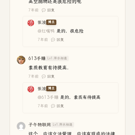
高空抛物还是很危险的呢
7年前
回复
张波
博主
@红嘴鸭
是的，很危险
7年前
回复
613手赚
Lv1.萍水相逢
素质教育有待提高．
7年前
回复
张波
博主
@613手赚
是的，素质有待提高
7年前
回复
子午物联网
Lv1.萍水相逢
这个，应该立法管理，应该有现成的法律