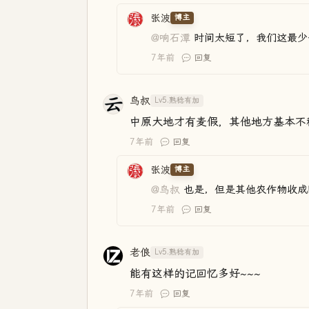
张波
博主
@响石潭
时间太短了，我们这最少
7年前
回复
鸟叔
Lv5.熟稔有加
中原大地才有麦假，其他地方基本不
7年前
回复
张波
博主
@鸟叔
也是，但是其他农作物收成
7年前
回复
老俍
Lv5.熟稔有加
能有这样的记回忆多好~~~
7年前
回复