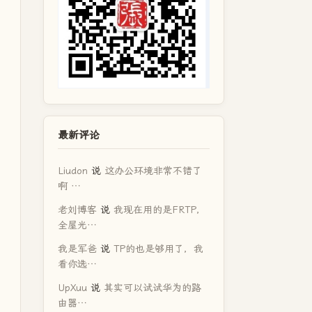
最新评论
Liudon
说
这办公环境非常不错了
啊 …
老刘博客
说
我现在用的是FRTP，
全屋光…
我是军爸
说
TP的也是够用了，我
看你选…
UpXuu
说
其实可以试试华为的路
由器…