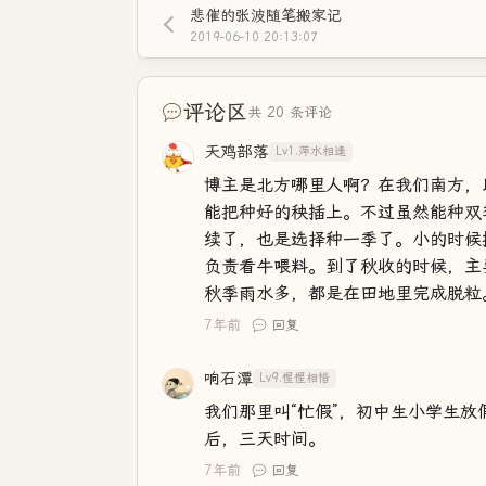
悲催的张波随笔搬家记
2019-06-10 20:13:07
评论区
共 20 条评论
天鸡部落
Lv1.萍水相逢
博主是北方哪里人啊？在我们南方，
能把种好的秧插上。不过虽然能种双
续了，也是选择种一季了。小的时候
负责看牛喂料。到了秋收的时候，主
秋季雨水多，都是在田地里完成脱粒
7年前
回复
响石潭
Lv9.惺惺相惜
我们那里叫“忙假”，初中生小学生
后，三天时间。
7年前
回复