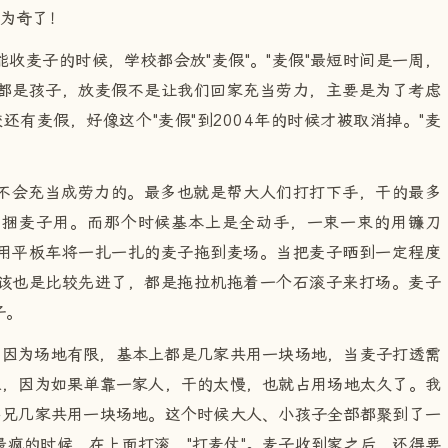
足为奇了！
收麦子的时候，学校都会放"麦假"。"麦假"最短时间是一周，
都是孩子，放麦假不是让我们回家充当劳力，主要是为了考虑
还有麦假，好像这个"麦假"到2004年的时候才被取消掉。"麦
不会充当成劳力的。最多也就是帮大人们打打下手，干的最多
们捆麦子用。而那个时候基本上是全动手，一束一束的用镰刀
用平板车将一扎一扎的麦子拖到麦场。当把麦子晒到一定程度
该也是比较先进了，都是拖拉机拖着一个石滚子来打场。麦子
子。
。因为场地有限，基本上都是几家共用一块场地，当麦子打透需
上，因为如果单靠一家人，干的太慢，也就占用场地太久了。我
弟兄几家共用一块场地。这个时候大人、小孩子全部都聚到了一
疯的时候，在上面打滚、"打麦仗"。麦子收到家之后，还得要