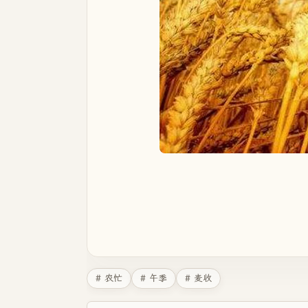
# 农忙
# 午季
# 麦收