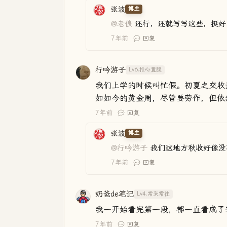
张波
博主
@老俍
还行，还就写写这些，挺好
7年前
回复
行吟游子
Lv6.推心置腹
我们上学的时候叫忙假。初夏之交收
如如今的黄金周，尽管要劳作，但依
7年前
回复
张波
博主
@行吟游子
我们这地方秋收好像没
7年前
回复
奶爸de笔记
Lv4.常来常往
我一开始看完第一段，都一直看成了
7年前
回复