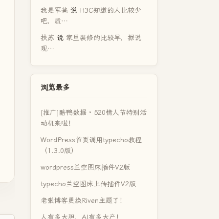
我是军爸
说
H3C知道的人比较少
吧，质…
扶苏
说
家里装修的比较早，据说
现…
浏览最多
[推广]酷鸭数据 · 520情人节特别活
动机来啦！
WordPress首页调用typecho教程
（1.3.0版）
wordpress兰空图床插件V2版
typecho兰空图床上传插件V2版
老张博客更换Riven主题了！
人有多大胆，AI有多大产！