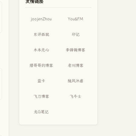
友情链接
joojenZhou
You&FM
东评西就
印记
木本无心
李锋镝博客
缙哥哥的博客
老刘博客
蓝卡
随风沐虐
飞刀博客
飞牛士
龙G笔记