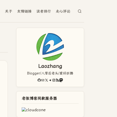
档
关于
友情链接
读者排行
走心评论
Laozhang
Blogger/八零后老头/爱好折腾
GitHub
电子邮件
X
Telegram
Instagram
RSS Feed
Mastodon
老张博客同款服务器