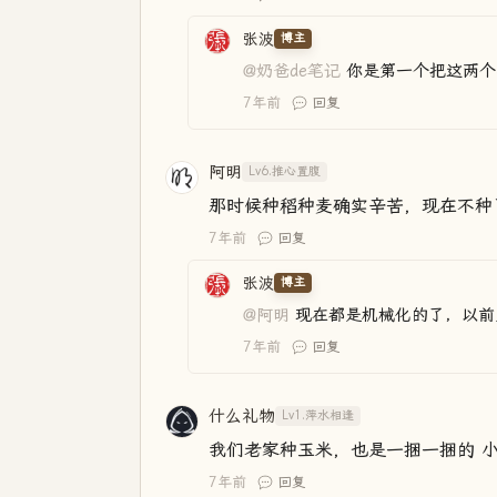
张波
博主
@奶爸de笔记
你是第一个把这两个
7年前
回复
阿明
Lv6.推心置腹
那时候种稻种麦确实辛苦，现在不种
7年前
回复
张波
博主
@阿明
现在都是机械化的了，以前
7年前
回复
什么礼物
Lv1.萍水相逢
我们老家种玉米，也是一捆一捆的 
7年前
回复