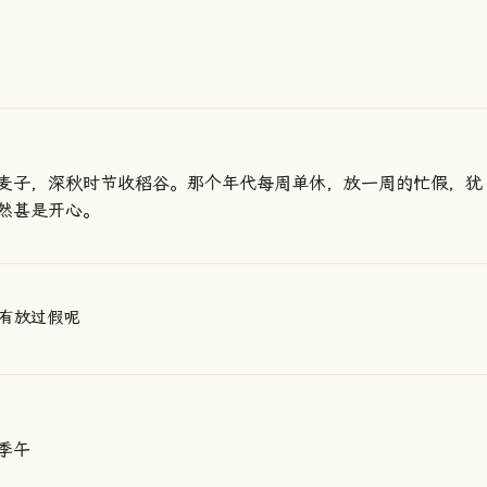
麦子，深秋时节收稻谷。那个年代每周单休，放一周的忙假，犹
然甚是开心。
有放过假呢
季午