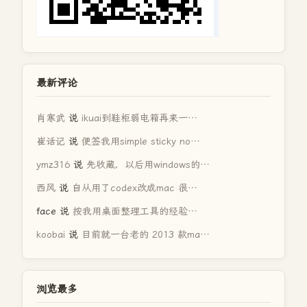
最新评论
肖寒武
说
ikuai到鞋柜弱电箱再来一…
崔话记
说
便签我用simple sticky no…
ymz316
说
先收藏，以后用windows的…
西风
说
自从用了codex改成mac 很…
face
说
按我用桌面整理工具的经验…
koobai
说
目前就一台老的 2013 款ma…
浏览最多