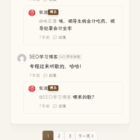
张波
博主
@响石潭
唉，领导生病会计吃药、领
导犯罪会计坐牢
7年前
回复
SEO学习博客
Lv1.萍水相逢
专程过来听歌的，哈哈！
7年前
回复
张波
博主
@SEO学习博客
哪来的歌？
7年前
回复
1
2
3
下一页