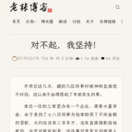
首页
分类
博友圈
微语
归档
关于
友情链接
读者
对不起，我坚持！
2019/02/19
754 字
约 3 分钟
1.1w 阅读
44 评论
开学后这几天，遇到几位同事时眼神明显感觉
不对劲，这让我不由得想起了年前发生的事。
单位一位职工家里办有一个企业，需要大量资
金，由于是找了七八位同事为他家担保了不同金额
的贷款，大约应该有二百多万，也有直接借款给他
家的，当然可能有利息。这件事还是发生的我调入