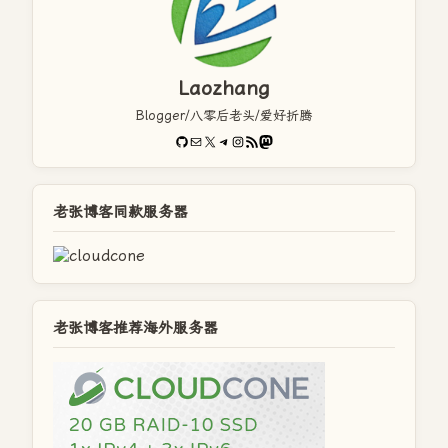
Laozhang
Blogger/八零后老头/爱好折腾
GitHub
电子邮件
X
Telegram
Instagram
RSS Feed
Mastodon
老张博客同款服务器
老张博客推荐海外服务器