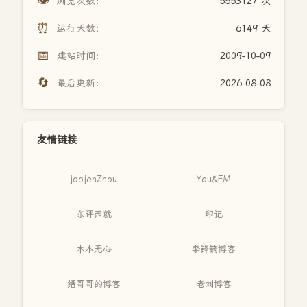
👁️
浏览次数：
5553127 次
⏰
运行天数：
6149 天
📅
建站时间：
2009-10-09
🔄
最后更新：
2026-08-08
友情链接
joojenZhou
You&FM
东评西就
印记
木本无心
李锋镝博客
缙哥哥的博客
老刘博客