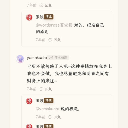
7年前
回复
张波
博主
@wordpress百宝箱
对的，把准自己
的原则
7年前
回复
yamakuchi
Lv1.萍水相逢
己所不欲勿施于人吧~这种事情放在我身上
我也不会做，我也尽量避免和同事之间有
财务上的来往~
7年前
回复
张波
博主
@yamakuchi
说的极是，
7年前
回复
张波
博主